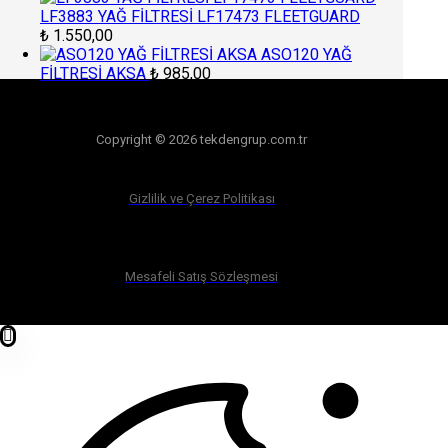
LF3883 YAĞ FİLTRESİ LF17473 FLEETGUARD
₺
1.550,00
ASO120 YAĞ
FİLTRESİ AKSA
₺
985,00
Copyright © 2026 tekdengrup.com.tr
Gizlilik ve Çerez Politikası
Mesafeli Satış Sözleşmesi