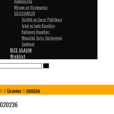
Hakkımızda
Misyon ve Vizyonumuz
SÖZLEŞMELER
Gizlilik ve Çerez Politikası
İptal ve İade Koşulları
Kullanım Koşulları
Mesafeli Satış Sözleşmesi
Sevkiyat
BİZE ULAŞIN
Wishlist
Ürünler
020236
020236