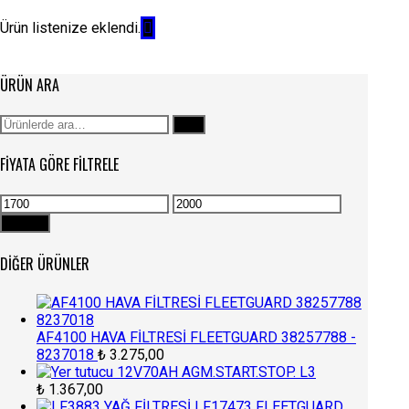
Ürün listenize eklendi.
ÜRÜN ARA
Ara:
Ara
FIYATA GÖRE FILTRELE
En
En
düşük
yüksek
Filtrele
fiyat
fiyat
DIĞER ÜRÜNLER
AF4100 HAVA FİLTRESİ FLEETGUARD 38257788 -
8237018
₺
3.275,00
12V70AH AGM.START.STOP. L3
₺
1.367,00