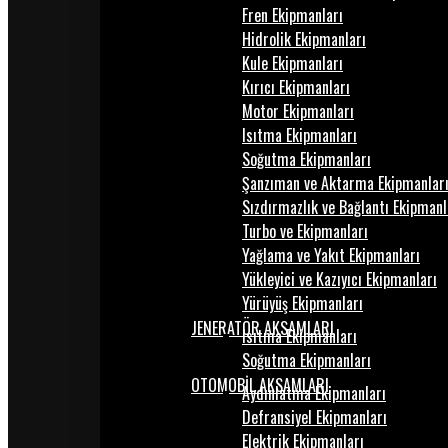
Fren Ekipmanları
Hidrolik Ekipmanları
Kule Ekipmanları
Kırıcı Ekipmanları
Motor Ekipmanları
Isıtma Ekipmanları
Soğutma Ekipmanları
Şanzıman ve Aktarma Ekipmanlar
Sızdırmazlık ve Bağlantı Ekipmanl
Turbo ve Ekipmanları
Yağlama ve Yakıt Ekipmanları
Yükleyici ve Kazıyıcı Ekipmanları
Yürüyüş Ekipmanları
JENERATÖR AKSAMLARI
Isıtma Ekipmanları
Soğutma Ekipmanları
OTOMOBİL AKSAMLARI
Aydınlatma Ekipmanları
Defransiyel Ekipmanları
Elektrik Ekipmanları