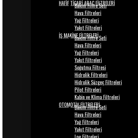
HAFİF TİCARİ ARAÇ FİLTRELERİ
Bakım Filtre Seti
Hava Filtreleri
Yağ Filtreleri
Yakıt Filtreleri
İŞ MAKİNE FİLTRELERİ
Bakım Filtre Seti
Hava Filtreleri
Yağ Filtreleri
Yakıt Filtreleri
Soğutma Filtresi
Hidrolik Filtreleri
Hidrolik Süzgeç Filtreleri
Pilot Filtreleri
Kabin ve Klima Filtreleri
OTOMOTİV FİLTRELERİ
Bakım Filtre Seti
Hava Filtreleri
Yağ Filtreleri
Yakıt Filtreleri
Lpg Filtreleri