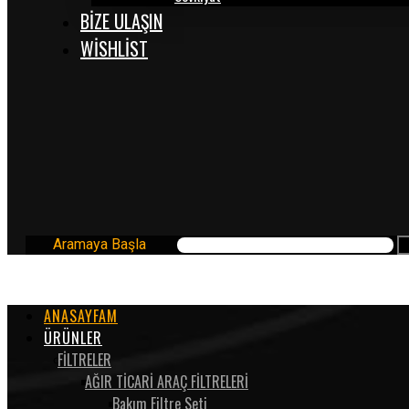
BİZE ULAŞIN
WISHLIST
Aramaya Başla
ANASAYFAM
ÜRÜNLER
FİLTRELER
AĞIR TİCARİ ARAÇ FİLTRELERİ
Bakım Filtre Seti