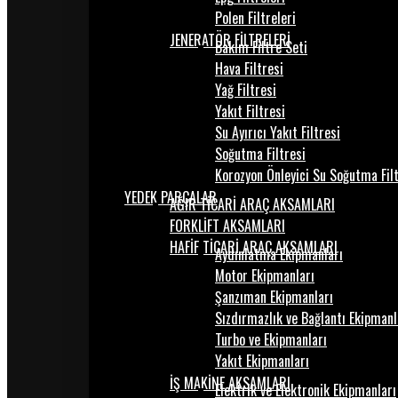
Polen Filtreleri
JENERATÖR FİLTRELERİ
Bakım Filtre Seti
Hava Filtresi
Yağ Filtresi
Yakıt Filtresi
Su Ayırıcı Yakıt Filtresi
Soğutma Filtresi
Korozyon Önleyici Su Soğutma Fil
YEDEK PARÇALAR
AĞIR TİCARİ ARAÇ AKSAMLARI
FORKLİFT AKSAMLARI
HAFİF TİCARİ ARAÇ AKSAMLARI
Aydınlatma Ekipmanları
Motor Ekipmanları
Şanzıman Ekipmanları
Sızdırmazlık ve Bağlantı Ekipmanl
Turbo ve Ekipmanları
Yakıt Ekipmanları
İŞ MAKİNE AKSAMLARI
Elektrik ve Elektronik Ekipmanları