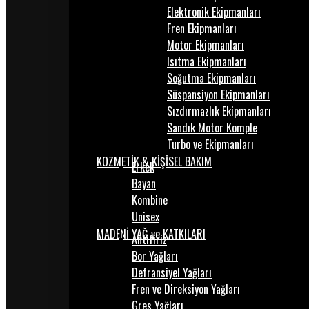
Elektronik Ekipmanları
Fren Ekipmanları
Motor Ekipmanları
Isıtma Ekipmanları
Soğutma Ekipmanları
Süspansiyon Ekipmanları
Sızdırmazlık Ekipmanları
Sandık Motor Komple
Turbo ve Ekipmanları
KOZMETİK & KİŞİSEL BAKIM
Erkek
Bayan
Kombine
Unisex
MADENİ YAĞ ve KATKILARI
Antifiriz
Bor Yağları
Defransiyel Yağları
Fren ve Direksiyon Yağları
Gres Yağları