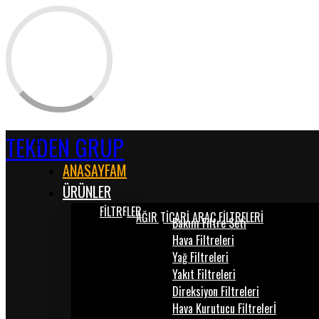
TEKDEN GRUP
ANASAYFAM
ÜRÜNLER
FİLTRELER
AĞIR TİCARİ ARAÇ FİLTRELERİ
Bakım Filtre Seti
Hava Filtreleri
Yağ Filtreleri
Yakıt Filtreleri
Direksiyon Filtreleri
Hava Kurutucu Filtrelerİ