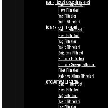
HAFİF TİCARİ ARAÇ FİLTRELERİ
Bakım Filtre Seti
Hava Filtreleri
Yağ Filtreleri
Yakıt Filtreleri
İŞ MAKİNE FİLTRELERİ
Bakım Filtre Seti
Hava Filtreleri
Yağ Filtreleri
Yakıt Filtreleri
Soğutma Filtresi
Hidrolik Filtreleri
Hidrolik Süzgeç Filtreleri
Pilot Filtreleri
Kabin ve Klima Filtreleri
OTOMOTİV FİLTRELERİ
Bakım Filtre Seti
Hava Filtreleri
Yağ Filtreleri
Yakıt Filtreleri
Lpg Filtreleri