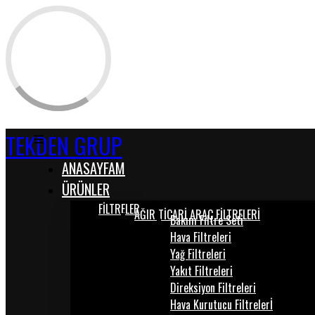
TEKDEN GRUP
ANASAYFAM
ÜRÜNLER
FİLTRELER
AĞIR TİCARİ ARAÇ FİLTRELERİ
Bakım Filtre Seti
Hava Filtreleri
Yağ Filtreleri
Yakıt Filtreleri
Direksiyon Filtreleri
Hava Kurutucu Filtrelerİ