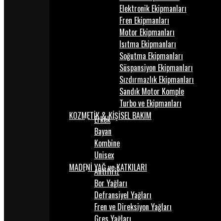
Elektronik Ekipmanları
Fren Ekipmanları
Motor Ekipmanları
Isıtma Ekipmanları
Soğutma Ekipmanları
Süspansiyon Ekipmanları
Sızdırmazlık Ekipmanları
Sandık Motor Komple
Turbo ve Ekipmanları
KOZMETİK & KİŞİSEL BAKIM
Erkek
Bayan
Kombine
Unisex
MADENİ YAĞ ve KATKILARI
Antifiriz
Bor Yağları
Defransiyel Yağları
Fren ve Direksiyon Yağları
Gres Yağları