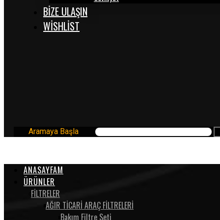
BİZE ULAŞIN
WISHLIST
Aramaya Başla
ANASAYFAM
ÜRÜNLER
FİLTRELER
AĞIR TİCARİ ARAÇ FİLTRELERİ
Bakım Filtre Seti