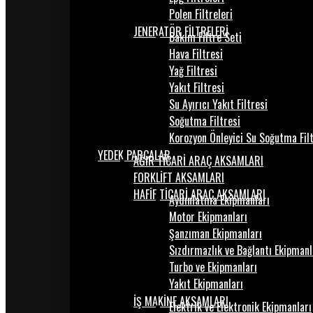
Polen Filtreleri
JENERATÖR FİLTRELERİ
Bakım Filtre Seti
Hava Filtresi
Yağ Filtresi
Yakıt Filtresi
Su Ayırıcı Yakıt Filtresi
Soğutma Filtresi
Korozyon Önleyici Su Soğutma Fil
YEDEK PARÇALAR
AĞIR TİCARİ ARAÇ AKSAMLARI
FORKLİFT AKSAMLARI
HAFİF TİCARİ ARAÇ AKSAMLARI
Aydınlatma Ekipmanları
Motor Ekipmanları
Şanzıman Ekipmanları
Sızdırmazlık ve Bağlantı Ekipmanl
Turbo ve Ekipmanları
Yakıt Ekipmanları
İŞ MAKİNE AKSAMLARI
Elektrik ve Elektronik Ekipmanları