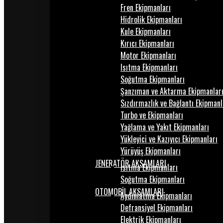
Fren Ekipmanları
Hidrolik Ekipmanları
Kule Ekipmanları
Kırıcı Ekipmanları
Motor Ekipmanları
Isıtma Ekipmanları
Soğutma Ekipmanları
Şanzıman ve Aktarma Ekipmanlar
Sızdırmazlık ve Bağlantı Ekipmanl
Turbo ve Ekipmanları
Yağlama ve Yakıt Ekipmanları
Yükleyici ve Kazıyıcı Ekipmanları
Yürüyüş Ekipmanları
JENERATÖR AKSAMLARI
Isıtma Ekipmanları
Soğutma Ekipmanları
OTOMOBİL AKSAMLARI
Aydınlatma Ekipmanları
Defransiyel Ekipmanları
Elektrik Ekipmanları