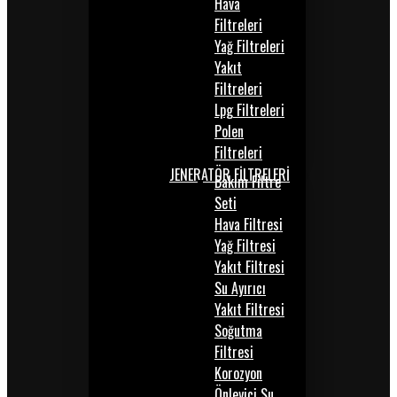
Hava
Filtreleri
Yağ Filtreleri
Yakıt
Filtreleri
Lpg Filtreleri
Polen
Filtreleri
JENERATÖR FİLTRELERİ
Bakım Filtre
Seti
Hava Filtresi
Yağ Filtresi
Yakıt Filtresi
Su Ayırıcı
Yakıt Filtresi
Soğutma
Filtresi
Korozyon
Önleyici Su