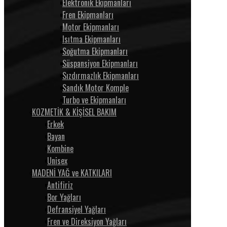
Elektronik Ekipmanları
Fren Ekipmanları
Motor Ekipmanları
Isıtma Ekipmanları
Soğutma Ekipmanları
Süspansiyon Ekipmanları
Sızdırmazlık Ekipmanları
Sandık Motor Komple
Turbo ve Ekipmanları
KOZMETİK & KİŞİSEL BAKIM
Erkek
Bayan
Kombine
Unisex
MADENİ YAĞ ve KATKILARI
Antifiriz
Bor Yağları
Defransiyel Yağları
Fren ve Direksiyon Yağları