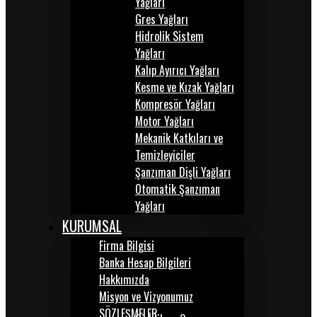
Yağları
Gres Yağları
Hidrolik Sistem
Yağları
Kalıp Ayırıcı Yağları
Kesme ve Kızak Yağları
Kompresör Yağları
Motor Yağları
Mekanik Katkıları ve
Temizleyiciler
Şanzıman Dişli Yağları
Otomatik Şanzıman
Yağları
KURUMSAL
Firma Bilgisi
Banka Hesap Bilgileri
Hakkımızda
Misyon ve Vizyonumuz
SÖZLEŞMELER