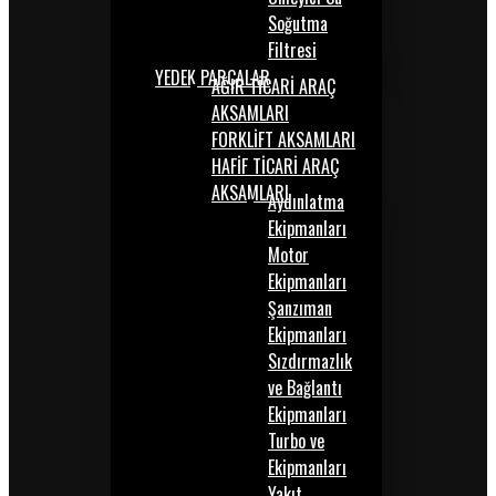
Soğutma
Filtresi
YEDEK PARÇALAR
AĞIR TİCARİ ARAÇ
AKSAMLARI
FORKLİFT AKSAMLARI
HAFİF TİCARİ ARAÇ
AKSAMLARI
Aydınlatma
Ekipmanları
Motor
Ekipmanları
Şanzıman
Ekipmanları
Sızdırmazlık
ve Bağlantı
Ekipmanları
Turbo ve
Ekipmanları
Yakıt