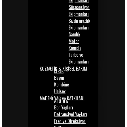
Ekipmanları
Süspansiyon
Ekipmanları
Sızdırmazlık
Ekipmanları
Sandık
Motor
Komple
Turbo ve
Ekipmanları
KOZMETİK & KİŞİSEL BAKIM
Erkek
Bayan
Kombine
Unisex
MADENİ YAĞ ve KATKILARI
Antifiriz
Bor Yağları
Defransiyel Yağları
Fren ve Direksiyon