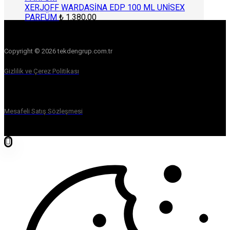
XERJOFF WARDASİNA EDP 100 ML UNİSEX
PARFÜM
₺
1.380,00
Copyright © 2026 tekdengrup.com.tr
Gizlilik ve Çerez Politikası
Mesafeli Satış Sözleşmesi