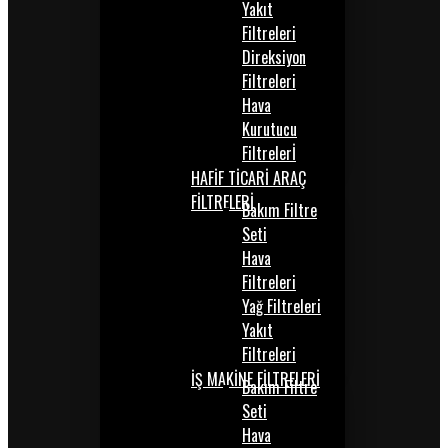
Yakıt
Filtreleri
Direksiyon
Filtreleri
Hava
Kurutucu
Filtrelerİ
HAFİF TİCARİ ARAÇ
FİLTRELERİ
Bakım Filtre
Seti
Hava
Filtreleri
Yağ Filtreleri
Yakıt
Filtreleri
İŞ MAKİNE FİLTRELERİ
Bakım Filtre
Seti
Hava