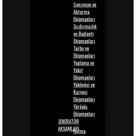
Şanzıman ve
Aktarma
Ekipmanları
Sızdırmazlık
ve Bağlantı
Ekipmanları
Turbo ve
Ekipmanları
Yağlama ve
Yakıt
Ekipmanları
Yükleyici ve
Kazıyıcı
Ekipmanları
Yürüyüş
Ekipmanları
JENERATÖR
AKSAMLARI
Isıtma