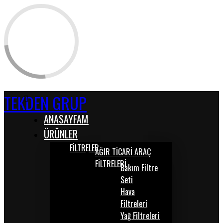
TEKDEN GRUP
ANASAYFAM
ÜRÜNLER
FİLTRELER
AĞIR TİCARİ ARAÇ
FİLTRELERİ
Bakım Filtre
Seti
Hava
Filtreleri
Yağ Filtreleri