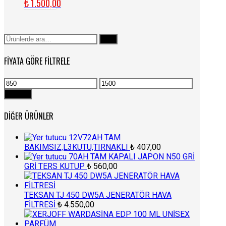
₺
1.500,00
Ara:
Ara
FIYATA GÖRE FILTRELE
En
En
düşük
yüksek
Filtrele
fiyat
fiyat
DIĞER ÜRÜNLER
12V72AH TAM
BAKIMSIZ,L3KUTU,TIRNAKLI
₺
407,00
70AH TAM KAPALI JAPON N50 GRİ
GRİ TERS KUTUP
₺
560,00
TEKSAN TJ 450 DW5A JENERATÖR HAVA
FİLTRESİ
₺
4.550,00