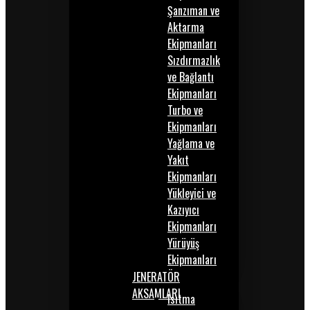
Şanzıman ve
Aktarma
Ekipmanları
Sızdırmazlık
ve Bağlantı
Ekipmanları
Turbo ve
Ekipmanları
Yağlama ve
Yakıt
Ekipmanları
Yükleyici ve
Kazıyıcı
Ekipmanları
Yürüyüş
Ekipmanları
JENERATÖR
AKSAMLARI
Isıtma