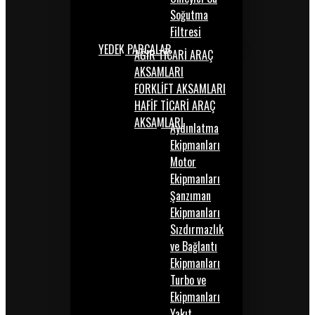
Soğutma
Filtresi
YEDEK PARÇALAR
AĞIR TİCARİ ARAÇ
AKSAMLARI
FORKLİFT AKSAMLARI
HAFİF TİCARİ ARAÇ
AKSAMLARI
Aydınlatma
Ekipmanları
Motor
Ekipmanları
Şanzıman
Ekipmanları
Sızdırmazlık
ve Bağlantı
Ekipmanları
Turbo ve
Ekipmanları
Yakıt