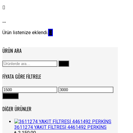
...
Ürün listenize eklendi.
ÜRÜN ARA
Ara:
Ara
FIYATA GÖRE FILTRELE
En
En
düşük
yüksek
Filtrele
fiyat
fiyat
DIĞER ÜRÜNLER
3611274 YAKIT FİLTRESİ 4461492 PERKİNS
₺
2.150,00