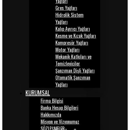
Yağları
Gres Yağları
Hidrolik Sistem
Yağları
Kalıp Ayırıcı Yağları
Kesme ve Kızak Yağları
Kompresör Yağları
Motor Yağları
Mekanik Katkıları ve
Temizleyiciler
Şanzıman Dişli Yağları
Otomatik Şanzıman
Yağları
KURUMSAL
Firma Bilgisi
Banka Hesap Bilgileri
Hakkımızda
Misyon ve Vizyonumuz
SÖZLEŞMELER