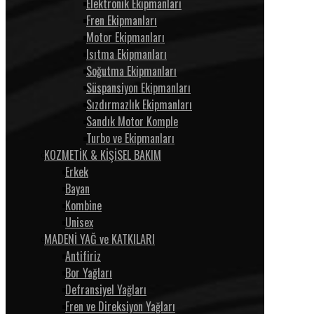
Elektronik Ekipmanları
Fren Ekipmanları
Motor Ekipmanları
Isıtma Ekipmanları
Soğutma Ekipmanları
Süspansiyon Ekipmanları
Sızdırmazlık Ekipmanları
Sandık Motor Komple
Turbo ve Ekipmanları
KOZMETİK & KİŞİSEL BAKIM
Erkek
Bayan
Kombine
Unisex
MADENİ YAĞ ve KATKILARI
Antifiriz
Bor Yağları
Defransiyel Yağları
Fren ve Direksiyon Yağları