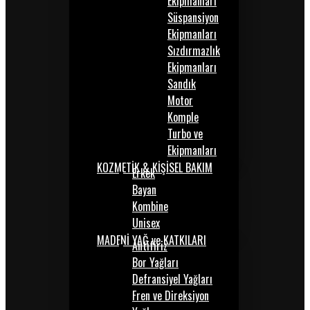
Ekipmanları
Süspansiyon
Ekipmanları
Sızdırmazlık
Ekipmanları
Sandık
Motor
Komple
Turbo ve
Ekipmanları
KOZMETİK & KİŞİSEL BAKIM
Erkek
Bayan
Kombine
Unisex
MADENİ YAĞ ve KATKILARI
Antifiriz
Bor Yağları
Defransiyel Yağları
Fren ve Direksiyon