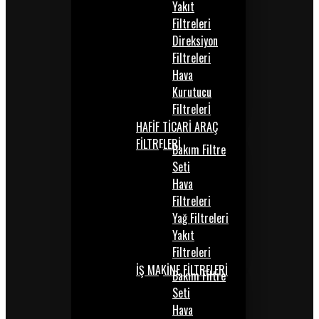
Yakıt
Filtreleri
Direksiyon
Filtreleri
Hava
Kurutucu
Filtrelerİ
HAFİF TİCARİ ARAÇ
FİLTRELERİ
Bakım Filtre
Seti
Hava
Filtreleri
Yağ Filtreleri
Yakıt
Filtreleri
İŞ MAKİNE FİLTRELERİ
Bakım Filtre
Seti
Hava