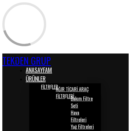
TEKDEN GRUP
ANASAYFAM
ÜRÜNLER
FİLTRELER
AĞIR TİCARİ ARAÇ
FİLTRELERİ
Bakım Filtre
Seti
Hava
Filtreleri
Yağ Filtreleri