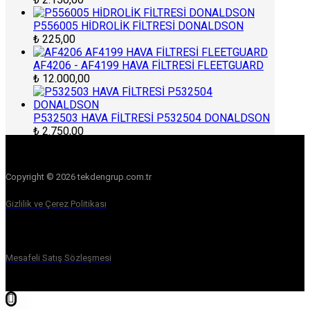
P556005 HİDROLİK FİLTRESİ DONALDSON
₺
225,00
AF4206 - AF4199 HAVA FİLTRESİ FLEETGUARD
₺
12.000,00
P532503 HAVA FİLTRESİ P532504 DONALDSON
₺
2.750,00
Copyright © 2026 tekdengrup.com.tr
Gizlilik ve Çerez Politikası
Mesafeli Satış Sözleşmesi