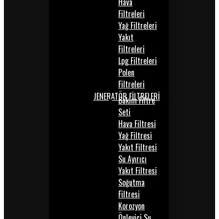
Hava
Filtreleri
Yağ Filtreleri
Yakıt
Filtreleri
Lpg Filtreleri
Polen
Filtreleri
JENERATÖR FİLTRELERİ
Bakım Filtre
Seti
Hava Filtresi
Yağ Filtresi
Yakıt Filtresi
Su Ayırıcı
Yakıt Filtresi
Soğutma
Filtresi
Korozyon
Önleyici Su