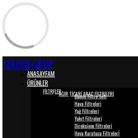
TEKDEN GRUP
ANASAYFAM
ÜRÜNLER
FİLTRELER
AĞIR TİCARİ ARAÇ FİLTRELERİ
Bakım Filtre Seti
Hava Filtreleri
Yağ Filtreleri
Yakıt Filtreleri
Direksiyon Filtreleri
Hava Kurutucu Filtrelerİ