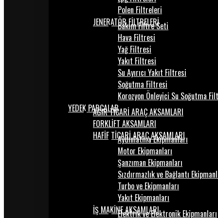
Polen Filtreleri
JENERATÖR FİLTRELERİ
Bakım Filtre Seti
Hava Filtresi
Yağ Filtresi
Yakıt Filtresi
Su Ayırıcı Yakıt Filtresi
Soğutma Filtresi
Korozyon Önleyici Su Soğutma Fil
YEDEK PARÇALAR
AĞIR TİCARİ ARAÇ AKSAMLARI
FORKLİFT AKSAMLARI
HAFİF TİCARİ ARAÇ AKSAMLARI
Aydınlatma Ekipmanları
Motor Ekipmanları
Şanzıman Ekipmanları
Sızdırmazlık ve Bağlantı Ekipmanl
Turbo ve Ekipmanları
Yakıt Ekipmanları
İŞ MAKİNE AKSAMLARI
Elektrik ve Elektronik Ekipmanları