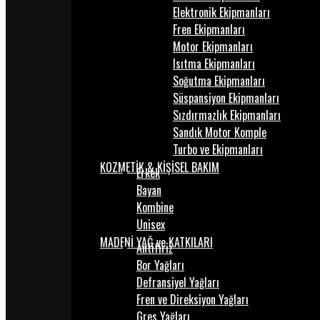
Elektronik Ekipmanları
Fren Ekipmanları
Motor Ekipmanları
Isıtma Ekipmanları
Soğutma Ekipmanları
Süspansiyon Ekipmanları
Sızdırmazlık Ekipmanları
Sandık Motor Komple
Turbo ve Ekipmanları
KOZMETİK & KİŞİSEL BAKIM
Erkek
Bayan
Kombine
Unisex
MADENİ YAĞ ve KATKILARI
Antifiriz
Bor Yağları
Defransiyel Yağları
Fren ve Direksiyon Yağları
Gres Yağları