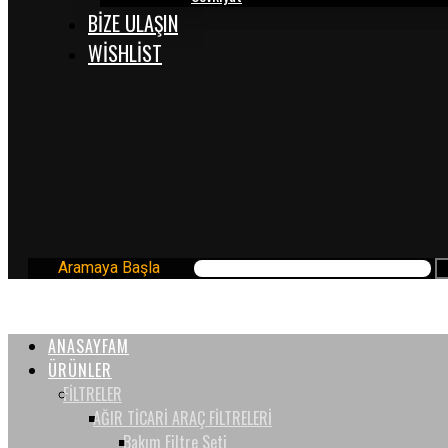
BİZE ULAŞIN
WISHLIST
Aramaya Başla
ANASAYFAM
ÜRÜNLER
FİLTRELER
AĞIR TİCARİ ARAÇ FİLTRELERİ
Bakım Filtre Seti