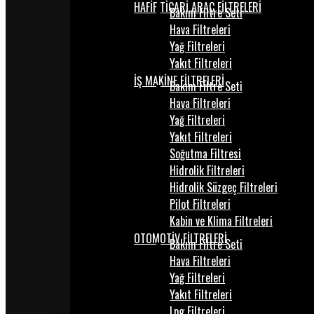
HAFİF TİCARİ ARAÇ FİLTRELERİ
Bakım Filtre Seti
Hava Filtreleri
Yağ Filtreleri
Yakıt Filtreleri
İŞ MAKİNE FİLTRELERİ
Bakım Filtre Seti
Hava Filtreleri
Yağ Filtreleri
Yakıt Filtreleri
Soğutma Filtresi
Hidrolik Filtreleri
Hidrolik Süzgeç Filtreleri
Pilot Filtreleri
Kabin ve Klima Filtreleri
OTOMOTİV FİLTRELERİ
Bakım Filtre Seti
Hava Filtreleri
Yağ Filtreleri
Yakıt Filtreleri
Lpg Filtreleri