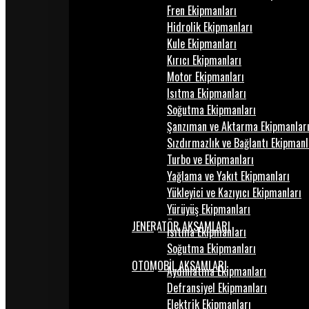
Fren Ekipmanları
Hidrolik Ekipmanları
Kule Ekipmanları
Kırıcı Ekipmanları
Motor Ekipmanları
Isıtma Ekipmanları
Soğutma Ekipmanları
Şanzıman ve Aktarma Ekipmanlar
Sızdırmazlık ve Bağlantı Ekipmanl
Turbo ve Ekipmanları
Yağlama ve Yakıt Ekipmanları
Yükleyici ve Kazıyıcı Ekipmanları
Yürüyüş Ekipmanları
JENERATÖR AKSAMLARI
Isıtma Ekipmanları
Soğutma Ekipmanları
OTOMOBİL AKSAMLARI
Aydınlatma Ekipmanları
Defransiyel Ekipmanları
Elektrik Ekipmanları