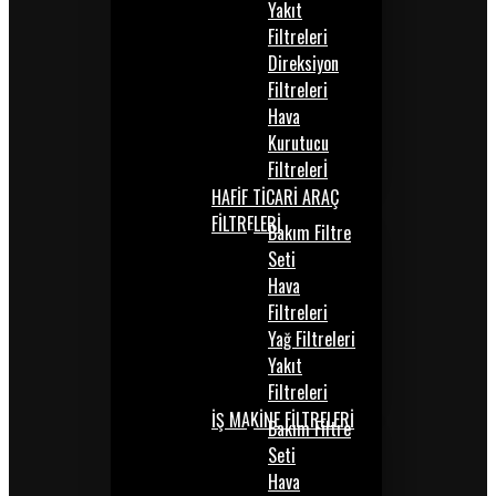
Yakıt
Filtreleri
Direksiyon
Filtreleri
Hava
Kurutucu
Filtrelerİ
HAFİF TİCARİ ARAÇ
FİLTRELERİ
Bakım Filtre
Seti
Hava
Filtreleri
Yağ Filtreleri
Yakıt
Filtreleri
İŞ MAKİNE FİLTRELERİ
Bakım Filtre
Seti
Hava