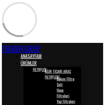
TEKDEN GRUP
ANASAYFAM
ÜRÜNLER
FİLTRELER
AĞIR TİCARİ ARAÇ
FİLTRELERİ
Bakım Filtre
Seti
Hava
Filtreleri
Yağ Filtreleri