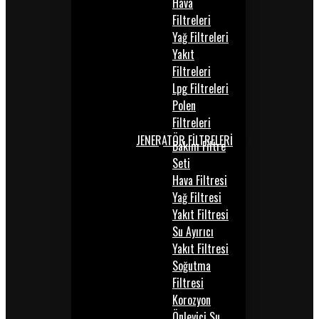
Hava
Filtreleri
Yağ Filtreleri
Yakıt
Filtreleri
Lpg Filtreleri
Polen
Filtreleri
JENERATÖR FİLTRELERİ
Bakım Filtre
Seti
Hava Filtresi
Yağ Filtresi
Yakıt Filtresi
Su Ayırıcı
Yakıt Filtresi
Soğutma
Filtresi
Korozyon
Önleyici Su