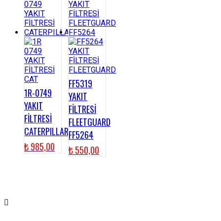
FF5319
1R-0749
YAKIT
YAKIT
FİLTRESİ
FİLTRESİ
FLEETGUARD
CATERPILLAR
FF5264
₺
985,00
₺
550,00