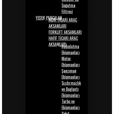
Soğutma
Filtresi
YEDEK PARÇALAR
AĞIR TİCARİ ARAÇ
AKSAMLARI
FORKLİFT AKSAMLARI
HAFİF TİCARİ ARAÇ
AKSAMLARI
Aydınlatma
Ekipmanları
Motor
Ekipmanları
Şanzıman
Ekipmanları
Sızdırmazlık
ve Bağlantı
Ekipmanları
Turbo ve
Ekipmanları
Yakıt