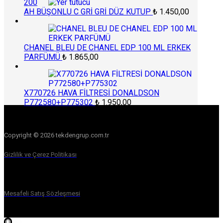
200
AH BÜŞONLU C GRİ GRİ DÜZ KUTUP
₺
1.450,00
CHANEL BLEU DE CHANEL EDP 100 ML ERKEK
PARFÜMÜ
₺
1.865,00
X770726 HAVA FİLTRESİ DONALDSON
P772580+P775302
₺
1.950,00
Copyright © 2026 tekdengrup.com.tr
Gizlilik ve Çerez Politikası
Mesafeli Satış Sözleşmesi