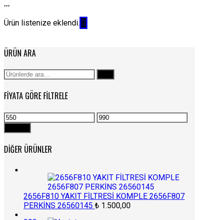
...
Ürün listenize eklendi.
ÜRÜN ARA
Ara:
Ara
FIYATA GÖRE FILTRELE
En
En
düşük
yüksek
Filtrele
fiyat
fiyat
DIĞER ÜRÜNLER
2656F810 YAKIT FİLTRESİ KOMPLE 2656F807
PERKİNS 26560145
₺
1.500,00