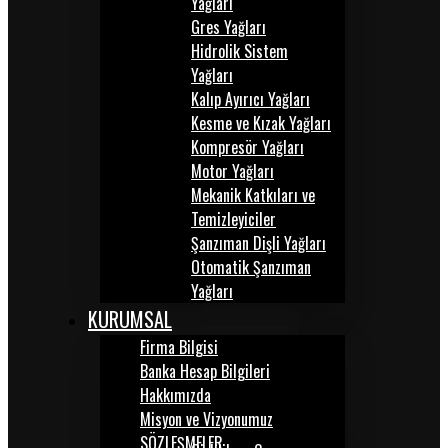
Yağları
Gres Yağları
Hidrolik Sistem
Yağları
Kalıp Ayırıcı Yağları
Kesme ve Kızak Yağları
Kompresör Yağları
Motor Yağları
Mekanik Katkıları ve
Temizleyiciler
Şanzıman Dişli Yağları
Otomatik Şanzıman
Yağları
KURUMSAL
Firma Bilgisi
Banka Hesap Bilgileri
Hakkımızda
Misyon ve Vizyonumuz
SÖZLEŞMELER