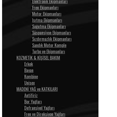
Elektronik Ekipmanları
Fren Ekipmanları
Motor Ekipmanları
Isıtma Ekipmanları
Soğutma Ekipmanları
Süspansiyon Ekipmanları
Sızdırmazlık Ekipmanları
Sandık Motor Komple
Turbo ve Ekipmanları
KOZMETİK & KİŞİSEL BAKIM
Erkek
Bayan
Kombine
Unisex
MADENİ YAĞ ve KATKILARI
Antifiriz
Bor Yağları
Defransiyel Yağları
Fren ve Direksiyon Yağları