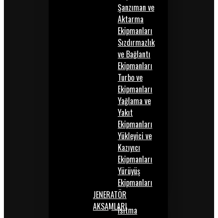
Şanzıman ve
Aktarma
Ekipmanları
Sızdırmazlık
ve Bağlantı
Ekipmanları
Turbo ve
Ekipmanları
Yağlama ve
Yakıt
Ekipmanları
Yükleyici ve
Kazıyıcı
Ekipmanları
Yürüyüş
Ekipmanları
JENERATÖR
AKSAMLARI
Isıtma