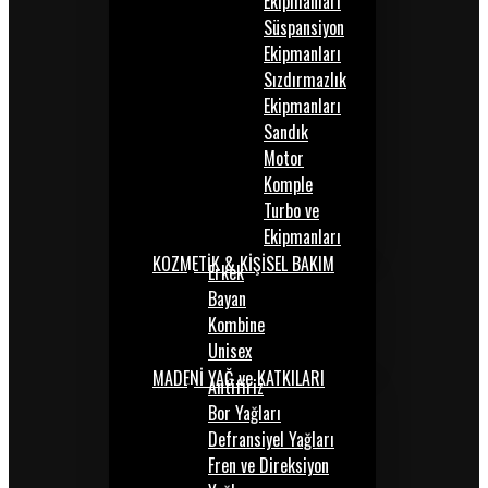
Ekipmanları
Süspansiyon
Ekipmanları
Sızdırmazlık
Ekipmanları
Sandık
Motor
Komple
Turbo ve
Ekipmanları
KOZMETİK & KİŞİSEL BAKIM
Erkek
Bayan
Kombine
Unisex
MADENİ YAĞ ve KATKILARI
Antifiriz
Bor Yağları
Defransiyel Yağları
Fren ve Direksiyon