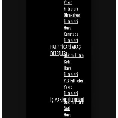
Yakıt
Filtreleri
Direksiyon
Filtreleri
Hava
Kurutucu
Filtrelerİ
HAFİF TİCARİ ARAÇ
FİLTRELERİ
Bakım Filtre
Seti
Hava
Filtreleri
Yağ Filtreleri
Yakıt
Filtreleri
İŞ MAKİNE FİLTRELERİ
Bakım Filtre
Seti
Hava