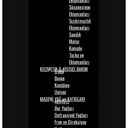
Ekipmanları
Süspansiyon
Ekipmanları
Sızdırmazlık
Ekipmanları
Sandık
Motor
Komple
Turbo ve
Ekipmanları
KOZMETİK & KİŞİSEL BAKIM
Erkek
Bayan
Kombine
Unisex
MADENİ YAĞ ve KATKILARI
Antifiriz
Bor Yağları
Defransiyel Yağları
Fren ve Direksiyon