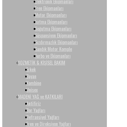
Elektronik Ekipmanları
Fren Ekipmanları
Motor Ekipmanları
Isıtma Ekipmanları
Soğutma Ekipmanları
Süspansiyon Ekipmanları
Sızdırmazlık Ekipmanları
Sandık Motor Komple
Turbo ve Ekipmanları
KOZMETİK & KİŞİSEL BAKIM
Erkek
Bayan
Kombine
Unisex
MADENİ YAĞ ve KATKILARI
Antifiriz
Bor Yağları
Defransiyel Yağları
Fren ve Direksiyon Yağları