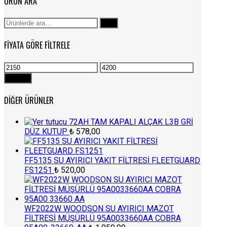
ÜRÜN ARA
Ara:
Ara
FIYATA GÖRE FILTRELE
En
En
düşük
yüksek
Filtrele
fiyat
fiyat
DIĞER ÜRÜNLER
72AH TAM KAPALI ALÇAK L3B GRİ
DÜZ KUTUP
₺
578,00
FF5135 SU AYIRICI YAKIT FİLTRESİ FLEETGUARD
FS1251
₺
520,00
WF2022W WOODSON SU AYIRICI MAZOT
FİLTRESİ MÜŞÜRLÜ 95A0033660AA COBRA