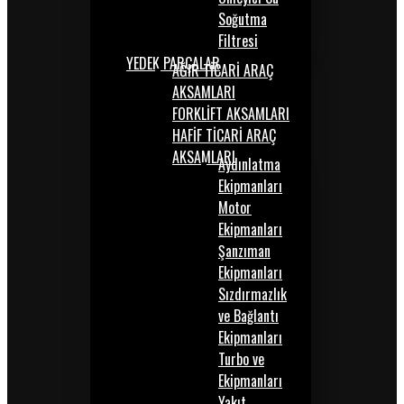
Soğutma
Filtresi
YEDEK PARÇALAR
AĞIR TİCARİ ARAÇ
AKSAMLARI
FORKLİFT AKSAMLARI
HAFİF TİCARİ ARAÇ
AKSAMLARI
Aydınlatma
Ekipmanları
Motor
Ekipmanları
Şanzıman
Ekipmanları
Sızdırmazlık
ve Bağlantı
Ekipmanları
Turbo ve
Ekipmanları
Yakıt