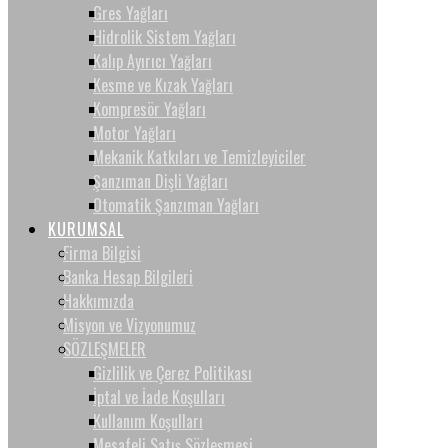
Gres Yağları
Hidrolik Sistem Yağları
Kalıp Ayırıcı Yağları
Kesme ve Kızak Yağları
Kompresör Yağları
Motor Yağları
Mekanik Katkıları ve Temizleyiciler
Şanzıman Dişli Yağları
Otomatik Şanzıman Yağları
KURUMSAL
Firma Bilgisi
Banka Hesap Bilgileri
Hakkımızda
Misyon ve Vizyonumuz
SÖZLEŞMELER
Gizlilik ve Çerez Politikası
İptal ve İade Koşulları
Kullanım Koşulları
Mesafeli Satış Sözleşmesi