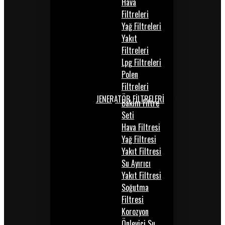
Hava
Filtreleri
Yağ Filtreleri
Yakıt
Filtreleri
Lpg Filtreleri
Polen
Filtreleri
JENERATÖR FİLTRELERİ
Bakım Filtre
Seti
Hava Filtresi
Yağ Filtresi
Yakıt Filtresi
Su Ayırıcı
Yakıt Filtresi
Soğutma
Filtresi
Korozyon
Önleyici Su