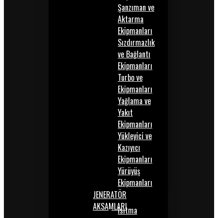
Şanzıman ve
Aktarma
Ekipmanları
Sızdırmazlık
ve Bağlantı
Ekipmanları
Turbo ve
Ekipmanları
Yağlama ve
Yakıt
Ekipmanları
Yükleyici ve
Kazıyıcı
Ekipmanları
Yürüyüş
Ekipmanları
JENERATÖR
AKSAMLARI
Isıtma