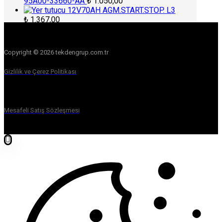
95A00-33660-AA
₺
1.050,00
12V70AH AGM.START.STOP. L3
₺
1.367,00
Copyright © 2026 tekdengrup.com.tr
Gizlilik ve Çerez Politikası
Mesafeli Satış Sözleşmesi