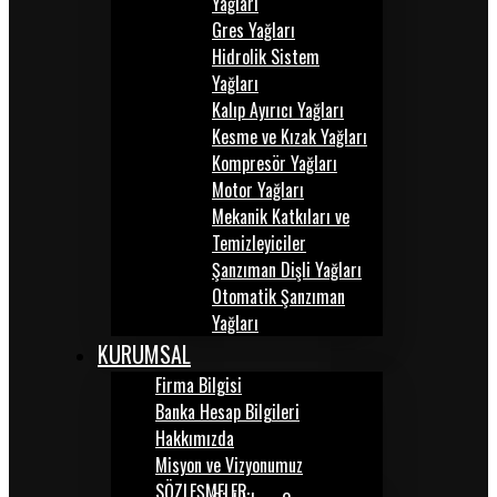
Yağları
Gres Yağları
Hidrolik Sistem
Yağları
Kalıp Ayırıcı Yağları
Kesme ve Kızak Yağları
Kompresör Yağları
Motor Yağları
Mekanik Katkıları ve
Temizleyiciler
Şanzıman Dişli Yağları
Otomatik Şanzıman
Yağları
KURUMSAL
Firma Bilgisi
Banka Hesap Bilgileri
Hakkımızda
Misyon ve Vizyonumuz
SÖZLEŞMELER