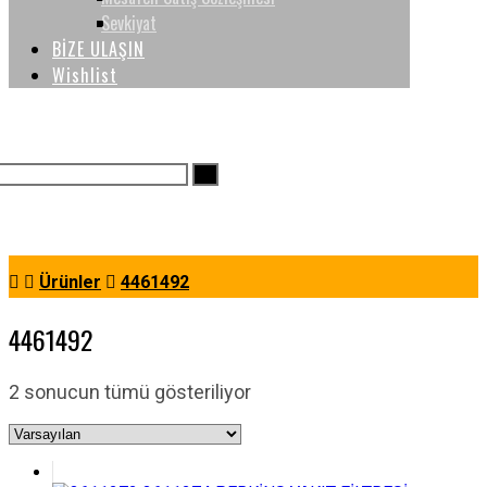
Sevkiyat
BİZE ULAŞIN
Wishlist
Ürünler
4461492
4461492
2 sonucun tümü gösteriliyor