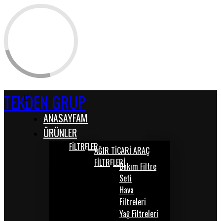
TEKDEN GRUP
ANASAYFAM
ÜRÜNLER
FİLTRELER
AĞIR TİCARİ ARAÇ
FİLTRELERİ
Bakım Filtre
Seti
Hava
Filtreleri
Yağ Filtreleri