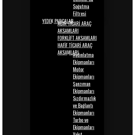
Soğutma
Filtresi
YEDEK PARÇALAR
AĞIR TİCARİ ARAÇ
AKSAMLARI
FORKLİFT AKSAMLARI
HAFİF TİCARİ ARAÇ
AKSAMLARI
Aydınlatma
Ekipmanları
Motor
Ekipmanları
Şanzıman
Ekipmanları
Sızdırmazlık
ve Bağlantı
Ekipmanları
Turbo ve
Ekipmanları
Yakıt