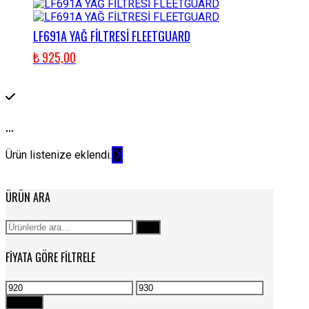
LF691A YAĞ FİLTRESİ FLEETGUARD
₺
925,00
...
Ürün listenize eklendi.
ÜRÜN ARA
Ara:
Ara
FIYATA GÖRE FILTRELE
En
En
düşük
yüksek
Filtrele