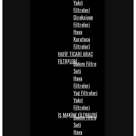
Yakıt
Filtreleri
Direksiyon
Filtreleri
Hava
Kurutucu
Filtrelerİ
HAFİF TİCARİ ARAÇ
FİLTRELERİ
Bakım Filtre
Seti
Hava
Filtreleri
Yağ Filtreleri
Yakıt
Filtreleri
İŞ MAKİNE FİLTRELERİ
Bakım Filtre
Seti
Hava