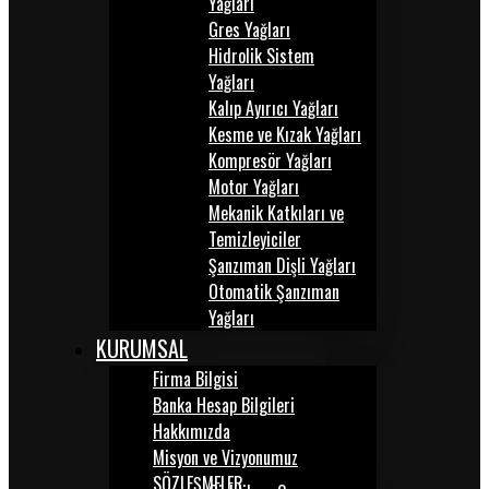
Yağları
Gres Yağları
Hidrolik Sistem
Yağları
Kalıp Ayırıcı Yağları
Kesme ve Kızak Yağları
Kompresör Yağları
Motor Yağları
Mekanik Katkıları ve
Temizleyiciler
Şanzıman Dişli Yağları
Otomatik Şanzıman
Yağları
KURUMSAL
Firma Bilgisi
Banka Hesap Bilgileri
Hakkımızda
Misyon ve Vizyonumuz
SÖZLEŞMELER