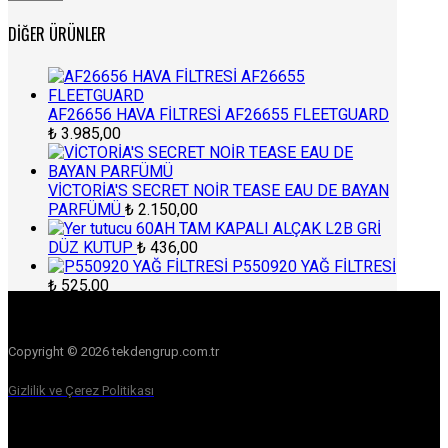
fiyat
fiyat
DIĞER ÜRÜNLER
AF26656 HAVA FİLTRESİ AF26655 FLEETGUARD
₺
3.985,00
VİCTORİA'S SECRET NOİR TEASE EAU DE BAYAN
PARFÜMÜ
₺
2.150,00
60AH TAM KAPALI ALÇAK L2B GRİ
DÜZ KUTUP
₺
436,00
P550920 YAĞ FİLTRESİ
₺
525,00
Copyright © 2026 tekdengrup.com.tr
Gizlilik ve Çerez Politikası