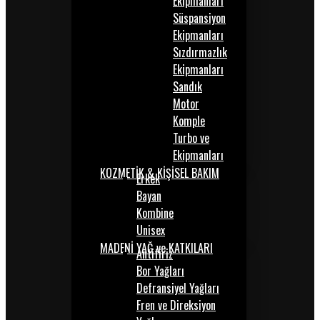
Ekipmanları
Süspansiyon
Ekipmanları
Sızdırmazlık
Ekipmanları
Sandık
Motor
Komple
Turbo ve
Ekipmanları
KOZMETİK & KİŞİSEL BAKIM
Erkek
Bayan
Kombine
Unisex
MADENİ YAĞ ve KATKILARI
Antifiriz
Bor Yağları
Defransiyel Yağları
Fren ve Direksiyon