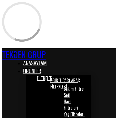
TEKDEN GRUP
ANASAYFAM
ÜRÜNLER
FİLTRELER
AĞIR TİCARİ ARAÇ
FİLTRELERİ
Bakım Filtre
Seti
Hava
Filtreleri
Yağ Filtreleri