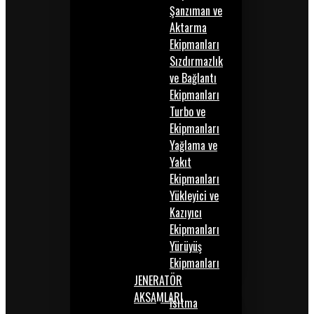
Şanzıman ve
Aktarma
Ekipmanları
Sızdırmazlık
ve Bağlantı
Ekipmanları
Turbo ve
Ekipmanları
Yağlama ve
Yakıt
Ekipmanları
Yükleyici ve
Kazıyıcı
Ekipmanları
Yürüyüş
Ekipmanları
JENERATÖR
AKSAMLARI
Isıtma