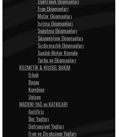
Elektronik Ekipmanları
Fren Ekipmanları
Motor Ekipmanları
Isıtma Ekipmanları
Soğutma Ekipmanları
Süspansiyon Ekipmanları
Sızdırmazlık Ekipmanları
Sandık Motor Komple
Turbo ve Ekipmanları
KOZMETİK & KİŞİSEL BAKIM
Erkek
Bayan
Kombine
Unisex
MADENİ YAĞ ve KATKILARI
Antifiriz
Bor Yağları
Defransiyel Yağları
Fren ve Direksiyon Yağları