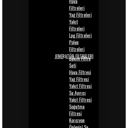
Hava
Filtreleri
Yağ Filtreleri
Yakıt
Filtreleri
Lpg Filtreleri
Polen
Filtreleri
JENERATÖR FİLTRELERİ
Bakım Filtre
Seti
Hava Filtresi
Yağ Filtresi
Yakıt Filtresi
Su Ayırıcı
Yakıt Filtresi
Soğutma
Filtresi
Korozyon
Önleyici Su