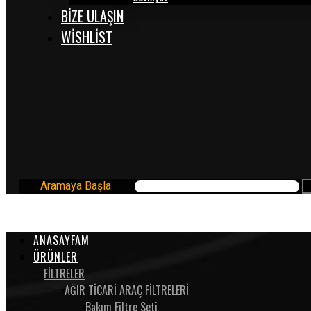
BİZE ULAŞIN
WISHLIST
Aramaya Başla
ANASAYFAM
ÜRÜNLER
FİLTRELER
AĞIR TİCARİ ARAÇ FİLTRELERİ
Bakım Filtre Seti