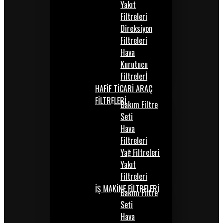
Yakıt
Filtreleri
Direksiyon
Filtreleri
Hava
Kurutucu
Filtrelerİ
HAFİF TİCARİ ARAÇ
FİLTRELERİ
Bakım Filtre
Seti
Hava
Filtreleri
Yağ Filtreleri
Yakıt
Filtreleri
İŞ MAKİNE FİLTRELERİ
Bakım Filtre
Seti
Hava