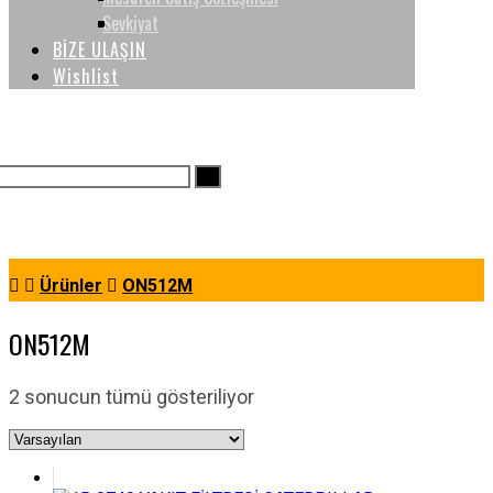
Sevkiyat
BİZE ULAŞIN
Wishlist
Ürünler
ON512M
ON512M
2 sonucun tümü gösteriliyor