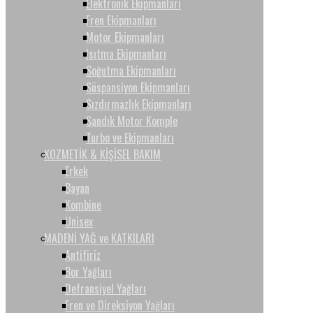
Elektronik Ekipmanları
Fren Ekipmanları
Motor Ekipmanları
Isıtma Ekipmanları
Soğutma Ekipmanları
Süspansiyon Ekipmanları
Sızdırmazlık Ekipmanları
Sandık Motor Komple
Turbo ve Ekipmanları
KOZMETİK & KİŞİSEL BAKIM
Erkek
Bayan
Kombine
Unisex
MADENİ YAĞ ve KATKILARI
Antifiriz
Bor Yağları
Defransiyel Yağları
Fren ve Direksiyon Yağları