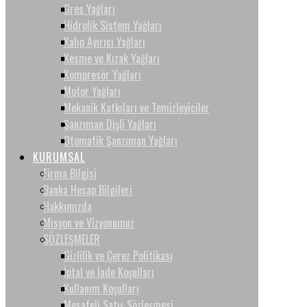
Gres Yağları
Hidrolik Sistem Yağları
Kalıp Ayırıcı Yağları
Kesme ve Kızak Yağları
Kompresör Yağları
Motor Yağları
Mekanik Katkıları ve Temizleyiciler
Şanzıman Dişli Yağları
Otomatik Şanzıman Yağları
KURUMSAL
Firma Bilgisi
Banka Hesap Bilgileri
Hakkımızda
Misyon ve Vizyonumuz
SÖZLEŞMELER
Gizlilik ve Çerez Politikası
İptal ve İade Koşulları
Kullanım Koşulları
Mesafeli Satış Sözleşmesi