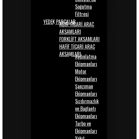
Soğutma
Filtresi
YEDEK PARÇALAR
AĞIR TİCARİ ARAÇ
AKSAMLARI
FORKLİFT AKSAMLARI
HAFİF TİCARİ ARAÇ
AKSAMLARI
Aydınlatma
Ekipmanları
Motor
Ekipmanları
Şanzıman
Ekipmanları
Sızdırmazlık
ve Bağlantı
Ekipmanları
Turbo ve
Ekipmanları
Yakıt