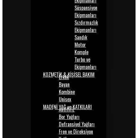
Ekipmanları
Süspansiyon
Ekipmanları
Sızdırmazlık
Ekipmanları
Sandık
Motor
Komple
Turbo ve
Ekipmanları
KOZMETİK & KİŞİSEL BAKIM
Erkek
Bayan
Kombine
Unisex
MADENİ YAĞ ve KATKILARI
Antifiriz
Bor Yağları
Defransiyel Yağları
Fren ve Direksiyon