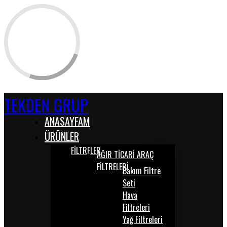
TEKDEN GRUP
ANASAYFAM
ÜRÜNLER
FİLTRELER
AĞIR TİCARİ ARAÇ
FİLTRELERİ
Bakım Filtre
Seti
Hava
Filtreleri
Yağ Filtreleri