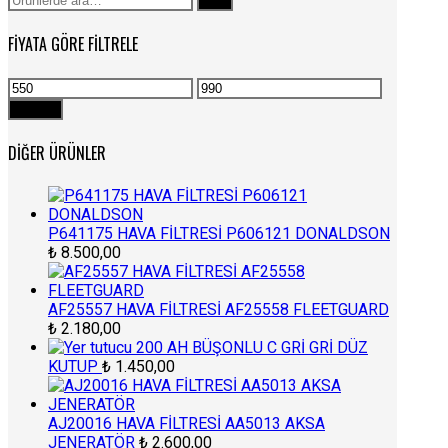
Ara
FIYATA GÖRE FILTRELE
En
En
düşük
yüksek
Filtrele
fiyat
fiyat
DIĞER ÜRÜNLER
P641175 HAVA FİLTRESİ P606121 DONALDSON
₺
8.500,00
AF25557 HAVA FİLTRESİ AF25558 FLEETGUARD
₺
2.180,00
200 AH BÜŞONLU C GRİ GRİ DÜZ
KUTUP
₺
1.450,00
AJ20016 HAVA FİLTRESİ AA5013 AKSA
JENERATÖR
₺
2.600,00