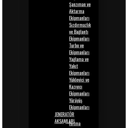
Şanzıman ve
Aktarma
Ekipmanları
Sızdırmazlık
ve Bağlantı
Ekipmanları
Turbo ve
Ekipmanları
Yağlama ve
Yakıt
Ekipmanları
Yükleyici ve
Kazıyıcı
Ekipmanları
Yürüyüş
Ekipmanları
JENERATÖR
AKSAMLARI
Isıtma