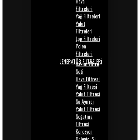
Hava
Filtreleri
Yağ Filtreleri
Yakıt
Filtreleri
Lpg Filtreleri
Polen
Filtreleri
JENERATÖR FİLTRELERİ
Bakım Filtre
Seti
Hava Filtresi
Yağ Filtresi
Yakıt Filtresi
Su Ayırıcı
Yakıt Filtresi
Soğutma
Filtresi
Korozyon
Önleyici Su