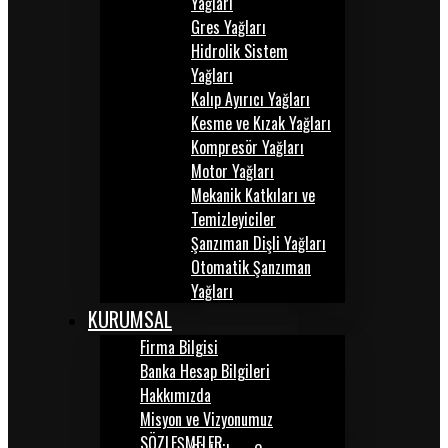
Yağları
Gres Yağları
Hidrolik Sistem
Yağları
Kalıp Ayırıcı Yağları
Kesme ve Kızak Yağları
Kompresör Yağları
Motor Yağları
Mekanik Katkıları ve
Temizleyiciler
Şanzıman Dişli Yağları
Otomatik Şanzıman
Yağları
KURUMSAL
Firma Bilgisi
Banka Hesap Bilgileri
Hakkımızda
Misyon ve Vizyonumuz
SÖZLEŞMELER