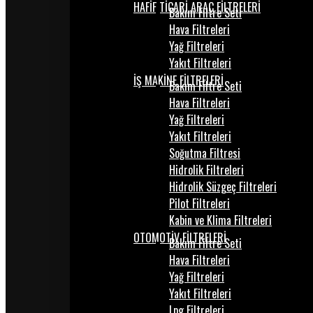
HAFİF TİCARİ ARAÇ FİLTRELERİ
Bakım Filtre Seti
Hava Filtreleri
Yağ Filtreleri
Yakıt Filtreleri
İŞ MAKİNE FİLTRELERİ
Bakım Filtre Seti
Hava Filtreleri
Yağ Filtreleri
Yakıt Filtreleri
Soğutma Filtresi
Hidrolik Filtreleri
Hidrolik Süzgeç Filtreleri
Pilot Filtreleri
Kabin ve Klima Filtreleri
OTOMOTİV FİLTRELERİ
Bakım Filtre Seti
Hava Filtreleri
Yağ Filtreleri
Yakıt Filtreleri
Lpg Filtreleri