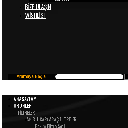
BİZE ULAŞIN
WISHLIST
Aramaya Başla
ANASAYFAM
ÜRÜNLER
FİLTRELER
AĞIR TİCARİ ARAÇ FİLTRELERİ
Bakım Filtre Seti