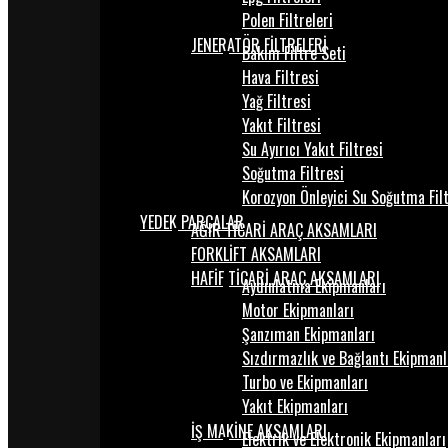
Polen Filtreleri
JENERATÖR FİLTRELERİ
Bakım Filtre Seti
Hava Filtresi
Yağ Filtresi
Yakıt Filtresi
Su Ayırıcı Yakıt Filtresi
Soğutma Filtresi
Korozyon Önleyici Su Soğutma Fil
YEDEK PARÇALAR
AĞIR TİCARİ ARAÇ AKSAMLARI
FORKLİFT AKSAMLARI
HAFİF TİCARİ ARAÇ AKSAMLARI
Aydınlatma Ekipmanları
Motor Ekipmanları
Şanzıman Ekipmanları
Sızdırmazlık ve Bağlantı Ekipmanl
Turbo ve Ekipmanları
Yakıt Ekipmanları
İŞ MAKİNE AKSAMLARI
Elektrik ve Elektronik Ekipmanları