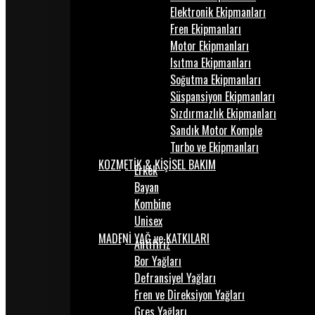
Elektronik Ekipmanları
Fren Ekipmanları
Motor Ekipmanları
Isıtma Ekipmanları
Soğutma Ekipmanları
Süspansiyon Ekipmanları
Sızdırmazlık Ekipmanları
Sandık Motor Komple
Turbo ve Ekipmanları
KOZMETİK & KİŞİSEL BAKIM
Erkek
Bayan
Kombine
Unisex
MADENİ YAĞ ve KATKILARI
Antifiriz
Bor Yağları
Defransiyel Yağları
Fren ve Direksiyon Yağları
Gres Yağları