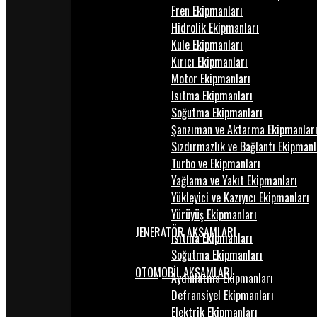
Fren Ekipmanları
Hidrolik Ekipmanları
Kule Ekipmanları
Kırıcı Ekipmanları
Motor Ekipmanları
Isıtma Ekipmanları
Soğutma Ekipmanları
Şanzıman ve Aktarma Ekipmanlar
Sızdırmazlık ve Bağlantı Ekipmanl
Turbo ve Ekipmanları
Yağlama ve Yakıt Ekipmanları
Yükleyici ve Kazıyıcı Ekipmanları
Yürüyüş Ekipmanları
JENERATÖR AKSAMLARI
Isıtma Ekipmanları
Soğutma Ekipmanları
OTOMOBİL AKSAMLARI
Aydınlatma Ekipmanları
Defransiyel Ekipmanları
Elektrik Ekipmanları