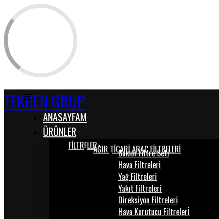
TEKDEN GRUP
ANASAYFAM
ÜRÜNLER
FİLTRELER
AĞIR TİCARİ ARAÇ FİLTRELERİ
Bakım Filtre Seti
Hava Filtreleri
Yağ Filtreleri
Yakıt Filtreleri
Direksiyon Filtreleri
Hava Kurutucu Filtrelerİ