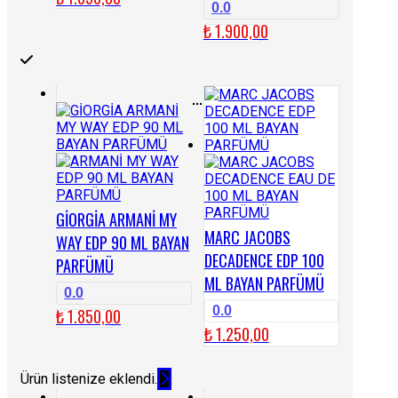
0.0
₺
1.900,00
...
GİORGİA ARMANİ MY
MARC JACOBS
WAY EDP 90 ML BAYAN
DECADENCE EDP 100
PARFÜMÜ
ML BAYAN PARFÜMÜ
0.0
0.0
₺
1.850,00
₺
1.250,00
Ürün listenize eklendi.