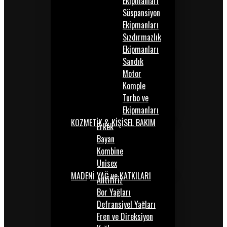
Ekipmanları
Süspansiyon
Ekipmanları
Sızdırmazlık
Ekipmanları
Sandık
Motor
Komple
Turbo ve
Ekipmanları
KOZMETİK & KİŞİSEL BAKIM
Erkek
Bayan
Kombine
Unisex
MADENİ YAĞ ve KATKILARI
Antifiriz
Bor Yağları
Defransiyel Yağları
Fren ve Direksiyon