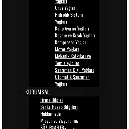
Yağları
Gres Yağları
Hidrolik Sistem
Yağları
Kalıp Ayırıcı Yağları
Kesme ve Kızak Yağları
Kompresör Yağları
Motor Yağları
Mekanik Katkıları ve
Temizleyiciler
Şanzıman Dişli Yağları
Otomatik Şanzıman
Yağları
KURUMSAL
Firma Bilgisi
Banka Hesap Bilgileri
Hakkımızda
Misyon ve Vizyonumuz
SÖZLEŞMELER