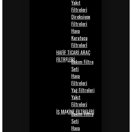
Yakıt
Filtreleri
Direksiyon
Filtreleri
Hava
Kurutucu
Filtrelerİ
HAFİF TİCARİ ARAÇ
FİLTRELERİ
Bakım Filtre
Seti
Hava
Filtreleri
Yağ Filtreleri
Yakıt
Filtreleri
İŞ MAKİNE FİLTRELERİ
Bakım Filtre
Seti
Hava