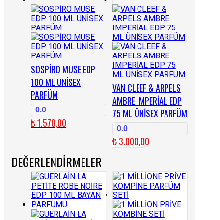
SOSPİRO MUSE EDP
100 ML UNİSEX
VAN CLEEF & ARPELS
PARFÜM
AMBRE IMPERİAL EDP
0.0
75 ML ÜNİSEX PARFÜM
₺
1.570,00
0.0
₺
3.000,00
DEĞERLENDIRMELER