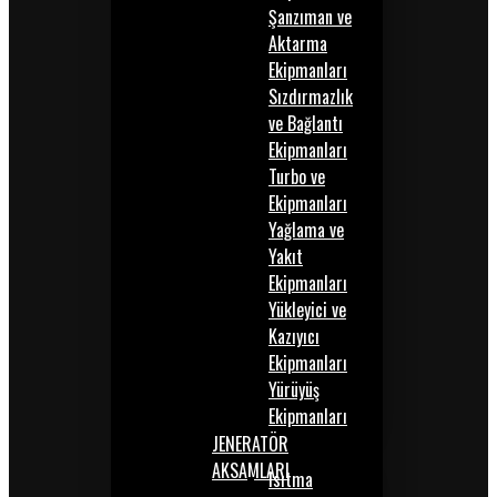
Şanzıman ve
Aktarma
Ekipmanları
Sızdırmazlık
ve Bağlantı
Ekipmanları
Turbo ve
Ekipmanları
Yağlama ve
Yakıt
Ekipmanları
Yükleyici ve
Kazıyıcı
Ekipmanları
Yürüyüş
Ekipmanları
JENERATÖR
AKSAMLARI
Isıtma