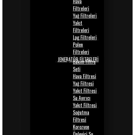
Hava
Filtreleri
Yağ Filtreleri
Yakıt
Filtreleri
Lpg Filtreleri
Polen
Filtreleri
JENERATÖR FİLTRELERİ
Bakım Filtre
Seti
Hava Filtresi
Yağ Filtresi
Yakıt Filtresi
Su Ayırıcı
Yakıt Filtresi
Soğutma
Filtresi
Korozyon
Önleyici Su