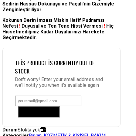
Sedirin Hassas Dokunuşu ve Paçuli’nin Gizemiyle
Zenginleştiriliyor.
Kokunun Derin İmzası Miskin Hafif Pudramsı
Nefesi
!
Duyusal ve Ten Tene Hissi Vermesi
!
Hiç
Hissetmediğiniz Kadar Duyularınızı Harekete
Geçirmektedir.
THIS PRODUCT IS CURRENTLY OUT OF
STOCK
Don't worry! Enter your email address and
we'll notify you when it's available again
Add me to waitlist
Durum
Stokta yok
Kategoriler
Bayan
,
KOZMETİK & KİŞİSEL BAKIM
,