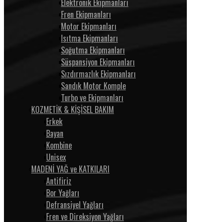
Elektronik Ekipmanları
Fren Ekipmanları
Motor Ekipmanları
Isıtma Ekipmanları
Soğutma Ekipmanları
Süspansiyon Ekipmanları
Sızdırmazlık Ekipmanları
Sandık Motor Komple
Turbo ve Ekipmanları
KOZMETİK & KİŞİSEL BAKIM
Erkek
Bayan
Kombine
Unisex
MADENİ YAĞ ve KATKILARI
Antifiriz
Bor Yağları
Defransiyel Yağları
Fren ve Direksiyon Yağları