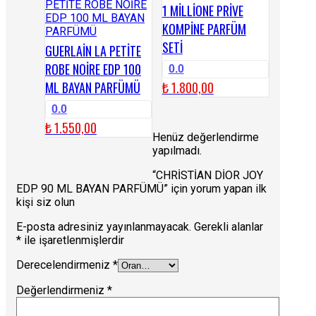
1 MİLLİONE PRİVE
KOMPİNE PARFÜM
SETİ
GUERLAİN LA PETİTE
ROBE NOİRE EDP 100
0.0
ML BAYAN PARFÜMÜ
₺
1.800,00
0.0
₺
1.550,00
Henüz değerlendirme
yapılmadı.
“CHRİSTİAN DİOR JOY
EDP 90 ML BAYAN PARFÜMÜ” için yorum yapan ilk
kişi siz olun
E-posta adresiniz yayınlanmayacak.
Gerekli alanlar
*
ile işaretlenmişlerdir
Derecelendirmeniz
*
Değerlendirmeniz
*