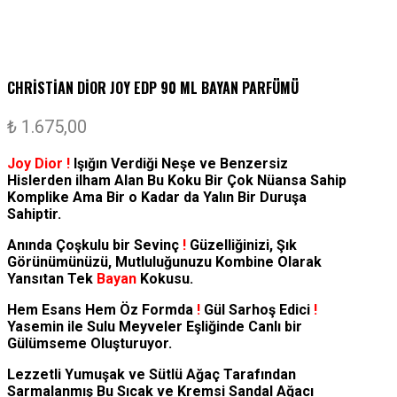
CHRİSTİAN DİOR JOY EDP 90 ML BAYAN PARFÜMÜ
₺
1.675,00
Joy Dior !
Işığın Verdiği Neşe ve Benzersiz
Hislerden ilham Alan Bu Koku Bir Çok Nüansa Sahip
Komplike Ama Bir o Kadar da Yalın Bir Duruşa
Sahiptir.
Anında Çoşkulu bir Sevinç
!
Güzelliğinizi, Şık
Görünümünüzü, Mutluluğunuzu Kombine Olarak
Yansıtan Tek
Bayan
Kokusu.
Hem Esans Hem Öz Formda
!
Gül Sarhoş Edici
!
Yasemin ile Sulu Meyveler Eşliğinde Canlı bir
Gülümseme Oluşturuyor.
Lezzetli Yumuşak ve Sütlü Ağaç Tarafından
Sarmalanmış Bu Sıcak ve Kremsi Sandal Ağacı