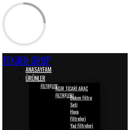
TEKDEN GRUP
ANASAYFAM
ÜRÜNLER
FİLTRELER
AĞIR TİCARİ ARAÇ
FİLTRELERİ
Bakım Filtre
Seti
Hava
Filtreleri
Yağ Filtreleri