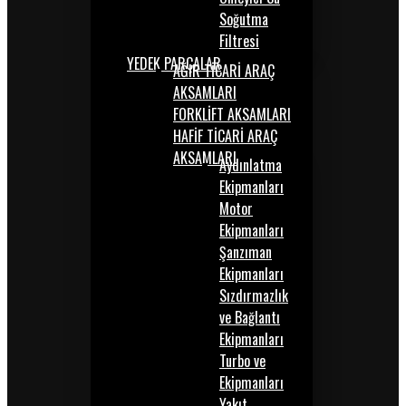
Soğutma
Filtresi
YEDEK PARÇALAR
AĞIR TİCARİ ARAÇ
AKSAMLARI
FORKLİFT AKSAMLARI
HAFİF TİCARİ ARAÇ
AKSAMLARI
Aydınlatma
Ekipmanları
Motor
Ekipmanları
Şanzıman
Ekipmanları
Sızdırmazlık
ve Bağlantı
Ekipmanları
Turbo ve
Ekipmanları
Yakıt