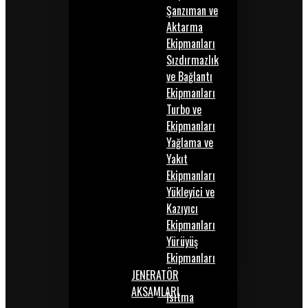
Şanzıman ve
Aktarma
Ekipmanları
Sızdırmazlık
ve Bağlantı
Ekipmanları
Turbo ve
Ekipmanları
Yağlama ve
Yakıt
Ekipmanları
Yükleyici ve
Kazıyıcı
Ekipmanları
Yürüyüş
Ekipmanları
JENERATÖR
AKSAMLARI
Isıtma