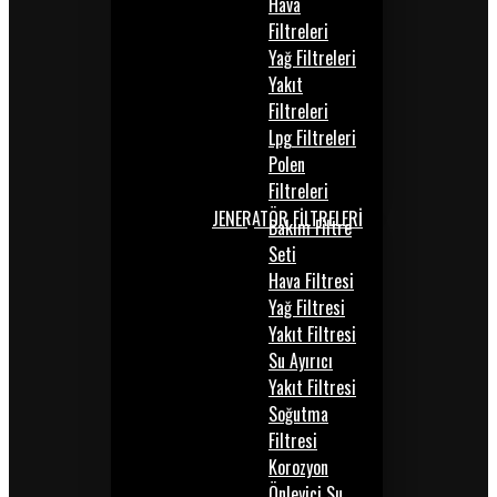
Hava
Filtreleri
Yağ Filtreleri
Yakıt
Filtreleri
Lpg Filtreleri
Polen
Filtreleri
JENERATÖR FİLTRELERİ
Bakım Filtre
Seti
Hava Filtresi
Yağ Filtresi
Yakıt Filtresi
Su Ayırıcı
Yakıt Filtresi
Soğutma
Filtresi
Korozyon
Önleyici Su