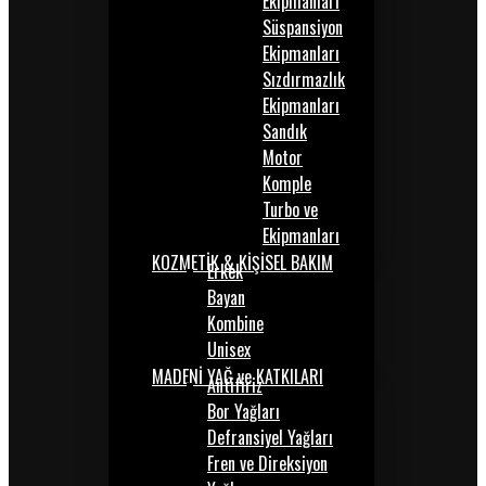
Ekipmanları
Süspansiyon
Ekipmanları
Sızdırmazlık
Ekipmanları
Sandık
Motor
Komple
Turbo ve
Ekipmanları
KOZMETİK & KİŞİSEL BAKIM
Erkek
Bayan
Kombine
Unisex
MADENİ YAĞ ve KATKILARI
Antifiriz
Bor Yağları
Defransiyel Yağları
Fren ve Direksiyon