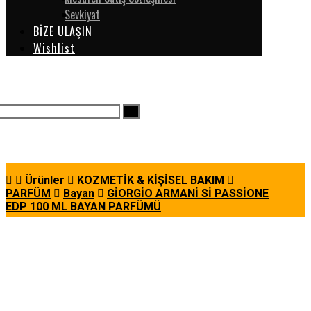
Sevkiyat
BİZE ULAŞIN
Wishlist
Ürünler
KOZMETİK & KİŞİSEL BAKIM
PARFÜM
Bayan
GİORGİO ARMANİ Sİ PASSİONE
EDP 100 ML BAYAN PARFÜMÜ