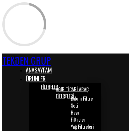
TEKDEN GRUP
ANASAYFAM
ÜRÜNLER
FİLTRELER
AĞIR TİCARİ ARAÇ
FİLTRELERİ
Bakım Filtre
Seti
Hava
Filtreleri
Yağ Filtreleri