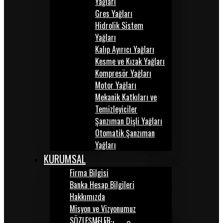
Yağları
Gres Yağları
Hidrolik Sistem
Yağları
Kalıp Ayırıcı Yağları
Kesme ve Kızak Yağları
Kompresör Yağları
Motor Yağları
Mekanik Katkıları ve
Temizleyiciler
Şanzıman Dişli Yağları
Otomatik Şanzıman
Yağları
KURUMSAL
Firma Bilgisi
Banka Hesap Bilgileri
Hakkımızda
Misyon ve Vizyonumuz
SÖZLEŞMELER