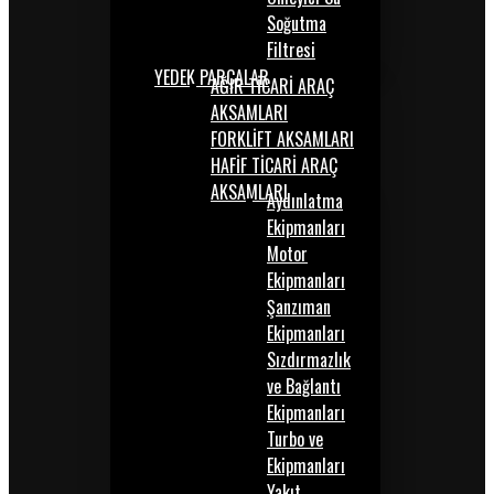
Soğutma
Filtresi
YEDEK PARÇALAR
AĞIR TİCARİ ARAÇ
AKSAMLARI
FORKLİFT AKSAMLARI
HAFİF TİCARİ ARAÇ
AKSAMLARI
Aydınlatma
Ekipmanları
Motor
Ekipmanları
Şanzıman
Ekipmanları
Sızdırmazlık
ve Bağlantı
Ekipmanları
Turbo ve
Ekipmanları
Yakıt