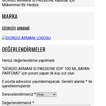
GİORGİO ARMANİ Sİ PASSİONE Kadınlar İçin
Mükemmel Bir Hediye.
MARKA
GİORGİO ARMANİ
DEĞERLENDIRMELER
Henüz değerlendirme yapılmadı.
“GİORGİO ARMANİ Sİ PASSİONE EDP 100 ML BAYAN
PARFÜMÜ” için yorum yapan ilk kişi siz olun
E-posta adresiniz yayınlanmayacak.
Gerekli alanlar
*
ile
işaretlenmişlerdir
Derecelendirmeniz
*
Değerlendirmeniz
*