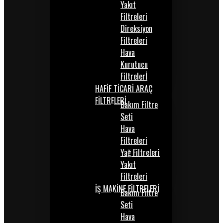
Yakıt
Filtreleri
Direksiyon
Filtreleri
Hava
Kurutucu
Filtrelerİ
HAFİF TİCARİ ARAÇ
FİLTRELERİ
Bakım Filtre
Seti
Hava
Filtreleri
Yağ Filtreleri
Yakıt
Filtreleri
İŞ MAKİNE FİLTRELERİ
Bakım Filtre
Seti
Hava