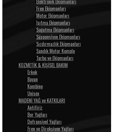
Elektronik Ekipmanları
Fren Ekipmanları
Motor Ekipmanları
Isıtma Ekipmanları
Soğutma Ekipmanları
Süspansiyon Ekipmanları
Sızdırmazlık Ekipmanları
Sandık Motor Komple
Turbo ve Ekipmanları
KOZMETİK & KİŞİSEL BAKIM
Erkek
Bayan
Kombine
Unisex
MADENİ YAĞ ve KATKILARI
Antifiriz
Bor Yağları
Defransiyel Yağları
Fren ve Direksiyon Yağları