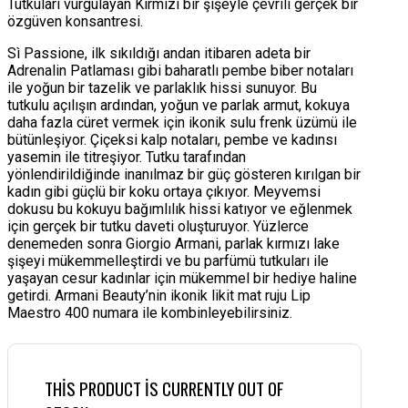
Tutkuları vurgulayan Kırmızı bir şişeyle çevrili gerçek bir
özgüven konsantresi.
Sì Passione, ilk sıkıldığı andan itibaren adeta bir
Adrenalin Patlaması gibi baharatlı pembe biber notaları
ile yoğun bir tazelik ve parlaklık hissi sunuyor. Bu
tutkulu açılışın ardından, yoğun ve parlak armut, kokuya
daha fazla cüret vermek için ikonik sulu frenk üzümü ile
bütünleşiyor. Çiçeksi kalp notaları, pembe ve kadınsı
yasemin ile titreşiyor. Tutku tarafından
yönlendirildiğinde inanılmaz bir güç gösteren kırılgan bir
kadın gibi güçlü bir koku ortaya çıkıyor. Meyvemsi
dokusu bu kokuyu bağımlılık hissi katıyor ve eğlenmek
için gerçek bir tutku daveti oluşturuyor. Yüzlerce
denemeden sonra Giorgio Armani, parlak kırmızı lake
şişeyi mükemmelleştirdi ve bu parfümü tutkuları ile
yaşayan cesur kadınlar için mükemmel bir hediye haline
getirdi. Armani Beauty’nin ikonik likit mat ruju Lip
Maestro 400 numara ile kombinleyebilirsiniz.
THIS PRODUCT IS CURRENTLY OUT OF