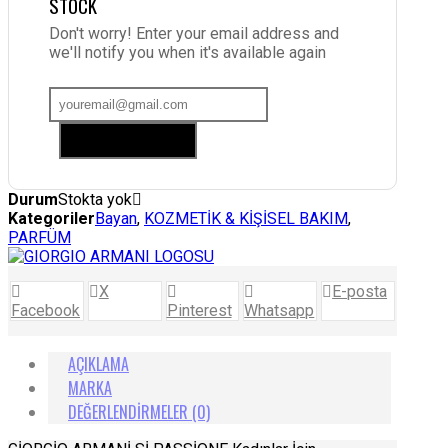
STOCK
Don't worry! Enter your email address and
we'll notify you when it's available again
Add me to waitlist
Durum
Stokta yok
Kategoriler
Bayan
,
KOZMETİK & KİŞİSEL BAKIM
,
PARFÜM
X
E-posta
Facebook
Pinterest
Whatsapp
AÇIKLAMA
MARKA
DEĞERLENDIRMELER (0)