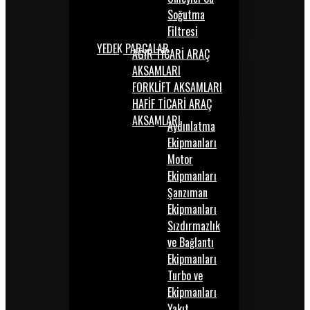
Soğutma
Filtresi
YEDEK PARÇALAR
AĞIR TİCARİ ARAÇ
AKSAMLARI
FORKLİFT AKSAMLARI
HAFİF TİCARİ ARAÇ
AKSAMLARI
Aydınlatma
Ekipmanları
Motor
Ekipmanları
Şanzıman
Ekipmanları
Sızdırmazlık
ve Bağlantı
Ekipmanları
Turbo ve
Ekipmanları
Yakıt