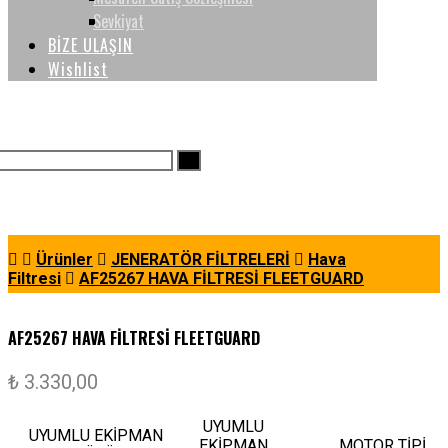
Sevkiyat
BİZE ULAŞIN
Wishlist
Ürünler
JENERATÖR FİLTRELERİ
Hava
Filtresi
AF25267 HAVA FİLTRESİ FLEETGUARD
AF25267 HAVA FİLTRESİ FLEETGUARD
₺
3.330,00
UYUMLU
UYUMLU EKİPMAN
EKİPMAN
MOTOR TİPİ