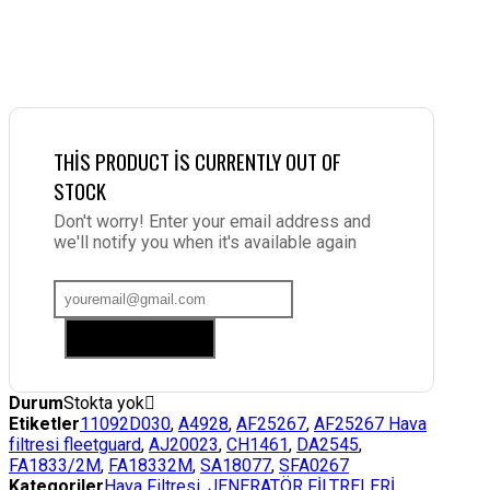
THIS PRODUCT IS CURRENTLY OUT OF
STOCK
Don't worry! Enter your email address and
we'll notify you when it's available again
Add me to waitlist
Durum
Stokta yok
Etiketler
11092D030
,
A4928
,
AF25267
,
AF25267 Hava
filtresi fleetguard
,
AJ20023
,
CH1461
,
DA2545
,
FA1833/2M
,
FA18332M
,
SA18077
,
SFA0267
Kategoriler
Hava Filtresi
,
JENERATÖR FİLTRELERİ