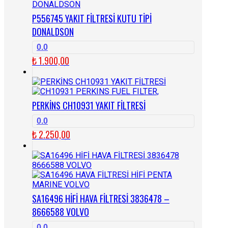
P556745 YAKIT FİLTRESİ KUTU TİPİ
DONALDSON
0.0
₺
1.900,00
PERKİNS CH10931 YAKIT FİLTRESİ
0.0
₺
2.250,00
SA16496 HİFİ HAVA FİLTRESİ 3836478 –
8666588 VOLVO
0.0