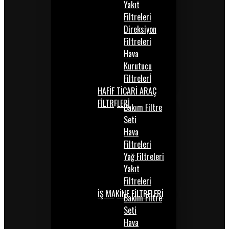
Yakıt
Filtreleri
Direksiyon
Filtreleri
Hava
Kurutucu
Filtrelerİ
HAFİF TİCARİ ARAÇ
FİLTRELERİ
Bakım Filtre
Seti
Hava
Filtreleri
Yağ Filtreleri
Yakıt
Filtreleri
İŞ MAKİNE FİLTRELERİ
Bakım Filtre
Seti
Hava