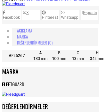
X
E-posta
Facebook
Pinterest
Whatsapp
AÇIKLAMA
MARKA
DEĞERLENDIRMELER (0)
A
B
C
H
AF25267
180 mm
100 mm
13 mm
342 mm
MARKA
FLEETGUARD
DEĞERLENDIRMELER