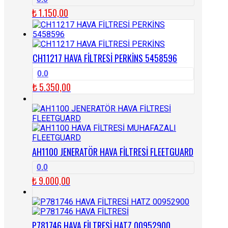
₺
1.150,00
CH11217 HAVA FİLTRESİ PERKİNS 5458596
0.0
₺
5.350,00
AH1100 JENERATÖR HAVA FİLTRESİ FLEETGUARD
0.0
₺
9.000,00
P781746 HAVA FİLTRESİ HATZ 00952900