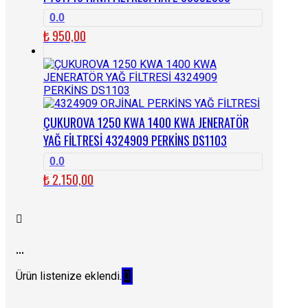
0.0
₺
950,00
ÇUKUROVA 1250 KWA 1400 KWA JENERATÖR
YAĞ FİLTRESİ 4324909 PERKİNS DS1103
0.0
₺
2.150,00
...
Ürün listenize eklendi.