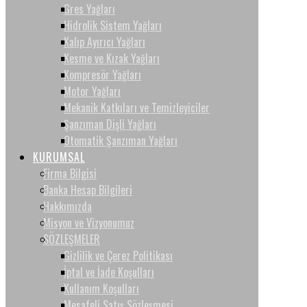
Gres Yağları
Hidrolik Sistem Yağları
Kalıp Ayırıcı Yağları
Kesme ve Kızak Yağları
Kompresör Yağları
Motor Yağları
Mekanik Katkıları ve Temizleyiciler
Şanzıman Dişli Yağları
Otomatik Şanzıman Yağları
KURUMSAL
Firma Bilgisi
Banka Hesap Bilgileri
Hakkımızda
Misyon ve Vizyonumuz
SÖZLEŞMELER
Gizlilik ve Çerez Politikası
İptal ve İade Koşulları
Kullanım Koşulları
Mesafeli Satış Sözleşmesi