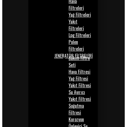
Hava
Filtreleri
Yağ Filtreleri
Yakıt
Filtreleri
Lpg Filtreleri
Polen
Filtreleri
JENERATÖR FİLTRELERİ
Bakım Filtre
Seti
Hava Filtresi
Yağ Filtresi
Yakıt Filtresi
Su Ayırıcı
Yakıt Filtresi
Soğutma
Filtresi
Korozyon
Önleyici Su