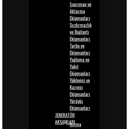
Şanzıman ve
Aktarma
Ekipmanları
Sızdırmazlık
ve Bağlantı
Ekipmanları
Turbo ve
Ekipmanları
Yağlama ve
Yakıt
Ekipmanları
Yükleyici ve
Kazıyıcı
Ekipmanları
Yürüyüş
Ekipmanları
JENERATÖR
AKSAMLARI
Isıtma