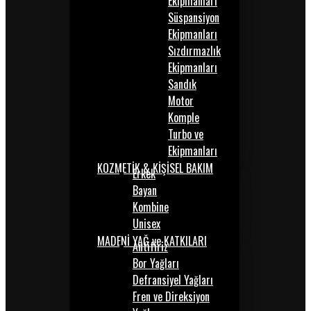
Ekipmanları
Süspansiyon
Ekipmanları
Sızdırmazlık
Ekipmanları
Sandık
Motor
Komple
Turbo ve
Ekipmanları
KOZMETİK & KİŞİSEL BAKIM
Erkek
Bayan
Kombine
Unisex
MADENİ YAĞ ve KATKILARI
Antifiriz
Bor Yağları
Defransiyel Yağları
Fren ve Direksiyon