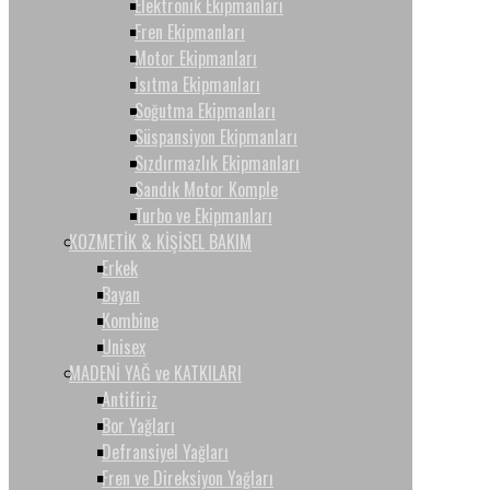
Elektronik Ekipmanları
Fren Ekipmanları
Motor Ekipmanları
Isıtma Ekipmanları
Soğutma Ekipmanları
Süspansiyon Ekipmanları
Sızdırmazlık Ekipmanları
Sandık Motor Komple
Turbo ve Ekipmanları
KOZMETİK & KİŞİSEL BAKIM
Erkek
Bayan
Kombine
Unisex
MADENİ YAĞ ve KATKILARI
Antifiriz
Bor Yağları
Defransiyel Yağları
Fren ve Direksiyon Yağları