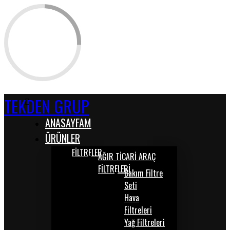
TEKDEN GRUP
ANASAYFAM
ÜRÜNLER
FİLTRELER
AĞIR TİCARİ ARAÇ
FİLTRELERİ
Bakım Filtre
Seti
Hava
Filtreleri
Yağ Filtreleri