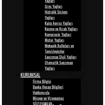
Yağları
Gres Yağları
Hidrolik Sistem
Yağları
Kalıp Ayırıcı Yağları
Kesme ve Kızak Yağları
Kompresör Yağları
Motor Yağları
Mekanik Katkıları ve
Temizleyiciler
Şanzıman Dişli Yağları
Otomatik Şanzıman
Yağları
KURUMSAL
Firma Bilgisi
Banka Hesap Bilgileri
Hakkımızda
Misyon ve Vizyonumuz
SÖZLEŞMELER