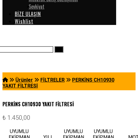
Sevkiyat
BİZE ULAŞIN
Wishlist
Ürünler
FİLTRELER
PERKİNS CH10930
YAKIT FİLTRESİ
PERKİNS CH10930 YAKIT FİLTRESİ
₺
1.450,00
UYUMLU
UYUMLU
UYUMLU
EKİPMAN
YILI
EKİPMAN
EKİPMAN
MOT