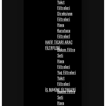
Yakıt
Filtreleri
Direksiyon
Filtreleri
Hava
Kurutucu
Filtrelerİ
HAFİF TİCARİ ARAÇ
FİLTRELERİ
Bakım Filtre
Seti
Hava
Filtreleri
Yağ Filtreleri
Yakıt
Filtreleri
İŞ MAKİNE FİLTRELERİ
Bakım Filtre
Seti
Hava