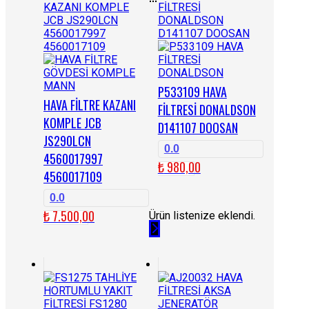
P533109 HAVA
HAVA FİLTRE KAZANI
FİLTRESİ DONALDSON
KOMPLE JCB
D141107 DOOSAN
JS290LCN
0.0
4560017997
₺
980,00
4560017109
0.0
₺
7.500,00
Ürün listenize eklendi.