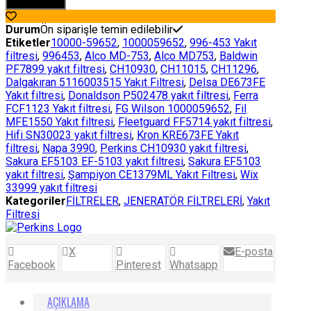
Sepete Ekle
FİLTRESİ
adet
Durum
Ön siparişle temin edilebilir
Etiketler
10000-59652
,
1000059652
,
996-453 Yakıt
filtresi
,
996453
,
Alco MD-753
,
Alco MD753
,
Baldwin
PF7899 yakıt filtresi
,
CH10930
,
CH11015
,
CH11296
,
Dalgakıran 5116003515 Yakıt Filtresi
,
Delsa DE673FE
Yakıt filtresi
,
Donaldson P502478 yakıt filtresi
,
Ferra
FCF1123 Yakıt filtresi
,
FG Wilson 1000059652
,
Fil
MFE1550 Yakıt filtresi
,
Fleetguard FF5714 yakıt filtresi
,
Hifi SN30023 yakıt filtresi
,
Kron KRE673FE Yakıt
filtresi
,
Napa 3990
,
Perkins CH10930 yakıt filtresi
,
Sakura EF5103 EF-5103 yakıt filtresi
,
Sakura EF5103
yakıt filtresi
,
Şampiyon CE1379ML Yakıt Filtresi
,
Wix
33999 yakıt filtresi
Kategoriler
FİLTRELER
,
JENERATÖR FİLTRELERİ
,
Yakıt
Filtresi
X
E-posta
Facebook
Pinterest
Whatsapp
AÇIKLAMA