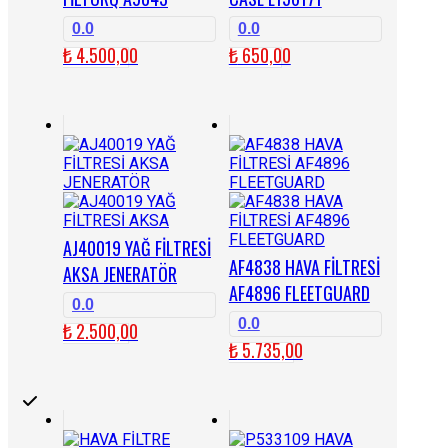
0.0
0.0
₺
4.500,00
₺
650,00
AJ40019 YAĞ FİLTRESİ
AF4838 HAVA FİLTRESİ
AKSA JENERATÖR
AF4896 FLEETGUARD
0.0
0.0
₺
2.500,00
₺
5.735,00
...