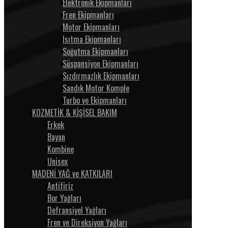
Elektronik Ekipmanları
Fren Ekipmanları
Motor Ekipmanları
Isıtma Ekipmanları
Soğutma Ekipmanları
Süspansiyon Ekipmanları
Sızdırmazlık Ekipmanları
Sandık Motor Komple
Turbo ve Ekipmanları
KOZMETİK & KİŞİSEL BAKIM
Erkek
Bayan
Kombine
Unisex
MADENİ YAĞ ve KATKILARI
Antifiriz
Bor Yağları
Defransiyel Yağları
Fren ve Direksiyon Yağları