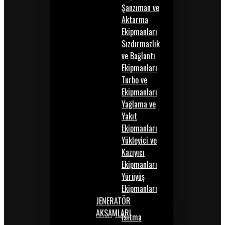
Şanzıman ve
Aktarma
Ekipmanları
Sızdırmazlık
ve Bağlantı
Ekipmanları
Turbo ve
Ekipmanları
Yağlama ve
Yakıt
Ekipmanları
Yükleyici ve
Kazıyıcı
Ekipmanları
Yürüyüş
Ekipmanları
JENERATÖR
AKSAMLARI
Isıtma