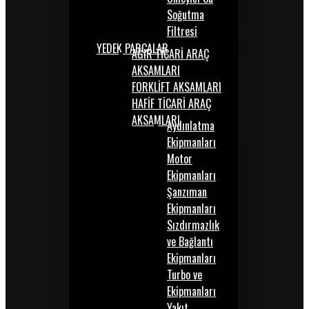
Soğutma
Filtresi
YEDEK PARÇALAR
AĞIR TİCARİ ARAÇ
AKSAMLARI
FORKLİFT AKSAMLARI
HAFİF TİCARİ ARAÇ
AKSAMLARI
Aydınlatma
Ekipmanları
Motor
Ekipmanları
Şanzıman
Ekipmanları
Sızdırmazlık
ve Bağlantı
Ekipmanları
Turbo ve
Ekipmanları
Yakıt