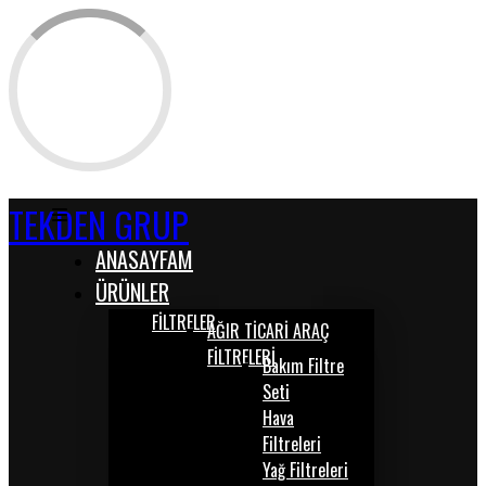
TEKDEN GRUP
ANASAYFAM
ÜRÜNLER
FİLTRELER
AĞIR TİCARİ ARAÇ
FİLTRELERİ
Bakım Filtre
Seti
Hava
Filtreleri
Yağ Filtreleri