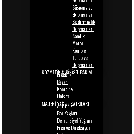
Ekipmanları
Süspansiyon
Ekipmanları
Sızdırmazlık
Ekipmanları
Sandık
Motor
Komple
Turbo ve
Ekipmanları
KOZMETİK & KİŞİSEL BAKIM
Erkek
Bayan
Kombine
Unisex
MADENİ YAĞ ve KATKILARI
Antifiriz
Bor Yağları
Defransiyel Yağları
Fren ve Direksiyon