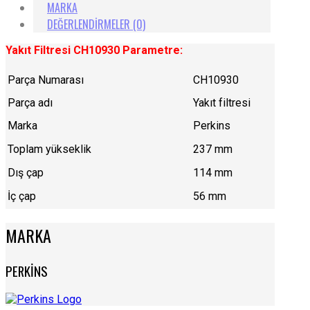
MARKA
DEĞERLENDIRMELER (0)
Yakıt Filtresi CH10930 Parametre:
Parça Numarası
CH10930
Parça adı
Yakıt filtresi
Marka
Perkins
Toplam yükseklik
237 mm
Dış çap
114 mm
İç çap
56 mm
MARKA
PERKİNS