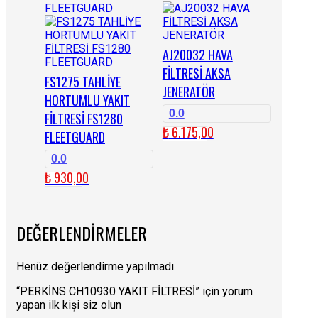
AJ20032 HAVA
FİLTRESİ AKSA
FS1275 TAHLİYE
JENERATÖR
HORTUMLU YAKIT
0.0
FİLTRESİ FS1280
₺
6.175,00
FLEETGUARD
0.0
₺
930,00
DEĞERLENDIRMELER
Henüz değerlendirme yapılmadı.
“PERKİNS CH10930 YAKIT FİLTRESİ” için yorum
yapan ilk kişi siz olun