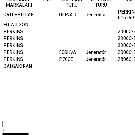
MARKALARI
TÜRÜ
TÜRÜ
PERKIN
CATERPILLAR
GEP550
Jeneratör
E16TAG
FG WILSON
PERKINS
2306C-
PERKINS
2306C-
PERKINS
2306C-
PERKINS
500KVA
Jeneratör
2806C-
PERKINS
P700E
Jeneratör
2806C-
DALGAKIRAN
-
PERKİNS
CH10930
+
YAKIT