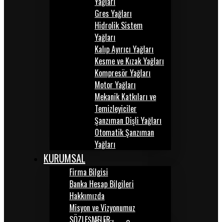
Yağları
Gres Yağları
Hidrolik Sistem
Yağları
Kalıp Ayırıcı Yağları
Kesme ve Kızak Yağları
Kompresör Yağları
Motor Yağları
Mekanik Katkıları ve
Temizleyiciler
Şanzıman Dişli Yağları
Otomatik Şanzıman
Yağları
KURUMSAL
Firma Bilgisi
Banka Hesap Bilgileri
Hakkımızda
Misyon ve Vizyonumuz
SÖZLEŞMELER