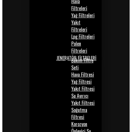
Hava
Filtreleri
Yağ Filtreleri
Yakıt
Filtreleri
Lpg Filtreleri
Polen
Filtreleri
JENERATÖR FİLTRELERİ
Bakım Filtre
Seti
Hava Filtresi
Yağ Filtresi
Yakıt Filtresi
Su Ayırıcı
Yakıt Filtresi
Soğutma
Filtresi
Korozyon
Önleyici Su