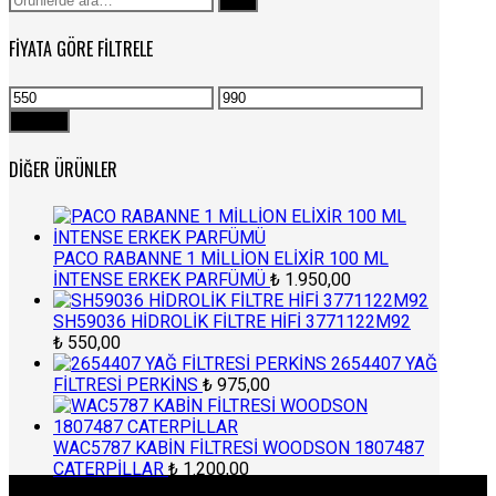
Ara
FIYATA GÖRE FILTRELE
En
En
düşük
yüksek
Filtrele
fiyat
fiyat
DIĞER ÜRÜNLER
PACO RABANNE 1 MİLLİON ELİXİR 100 ML
İNTENSE ERKEK PARFÜMÜ
₺
1.950,00
SH59036 HİDROLİK FİLTRE HİFİ 3771122M92
₺
550,00
2654407 YAĞ
FİLTRESİ PERKİNS
₺
975,00
WAC5787 KABİN FİLTRESİ WOODSON 1807487
CATERPİLLAR
₺
1.200,00