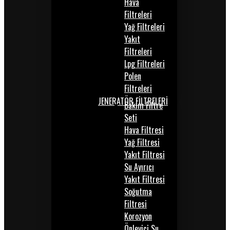
Hava
Filtreleri
Yağ Filtreleri
Yakıt
Filtreleri
Lpg Filtreleri
Polen
Filtreleri
JENERATÖR FİLTRELERİ
Bakım Filtre
Seti
Hava Filtresi
Yağ Filtresi
Yakıt Filtresi
Su Ayırıcı
Yakıt Filtresi
Soğutma
Filtresi
Korozyon
Önleyici Su