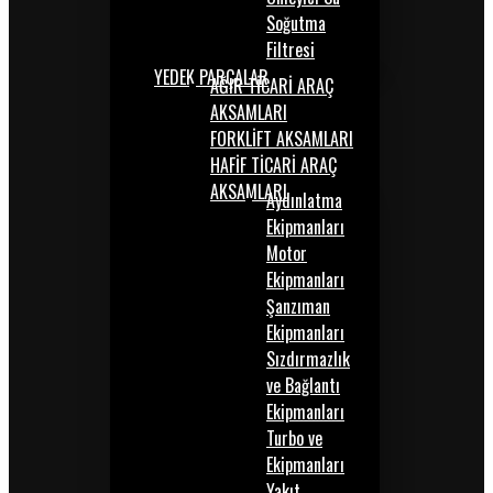
Soğutma
Filtresi
YEDEK PARÇALAR
AĞIR TİCARİ ARAÇ
AKSAMLARI
FORKLİFT AKSAMLARI
HAFİF TİCARİ ARAÇ
AKSAMLARI
Aydınlatma
Ekipmanları
Motor
Ekipmanları
Şanzıman
Ekipmanları
Sızdırmazlık
ve Bağlantı
Ekipmanları
Turbo ve
Ekipmanları
Yakıt