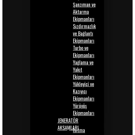
Şanzıman ve
Aktarma
Ekipmanları
Sızdırmazlık
ve Bağlantı
Ekipmanları
Turbo ve
Ekipmanları
Yağlama ve
Yakıt
Ekipmanları
Yükleyici ve
Kazıyıcı
Ekipmanları
Yürüyüş
Ekipmanları
JENERATÖR
AKSAMLARI
Isıtma