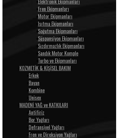
Elektronik Ekipmanları
Fren Ekipmanları
Motor Ekipmanları
Isıtma Ekipmanları
Soğutma Ekipmanları
Süspansiyon Ekipmanları
Sızdırmazlık Ekipmanları
Sandık Motor Komple
Turbo ve Ekipmanları
KOZMETİK & KİŞİSEL BAKIM
Erkek
Bayan
Kombine
Unisex
MADENİ YAĞ ve KATKILARI
Antifiriz
Bor Yağları
Defransiyel Yağları
Fren ve Direksiyon Yağları