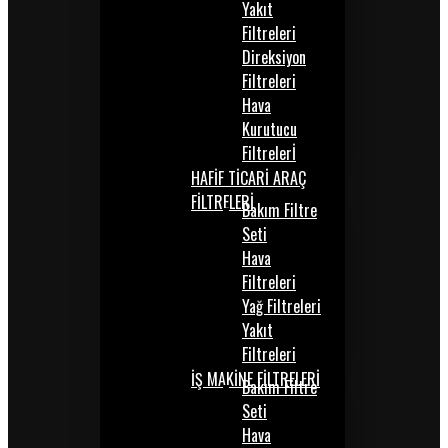
Yakıt
Filtreleri
Direksiyon
Filtreleri
Hava
Kurutucu
Filtrelerİ
HAFİF TİCARİ ARAÇ
FİLTRELERİ
Bakım Filtre
Seti
Hava
Filtreleri
Yağ Filtreleri
Yakıt
Filtreleri
İŞ MAKİNE FİLTRELERİ
Bakım Filtre
Seti
Hava