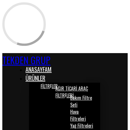
TEKDEN GRUP
ANASAYFAM
ÜRÜNLER
FİLTRELER
AĞIR TİCARİ ARAÇ
FİLTRELERİ
Bakım Filtre
Seti
Hava
Filtreleri
Yağ Filtreleri