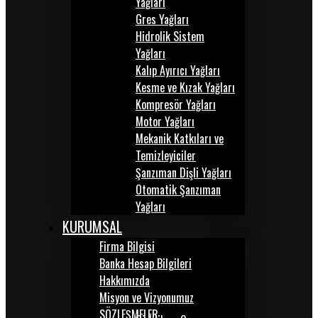
Yağları
Gres Yağları
Hidrolik Sistem
Yağları
Kalıp Ayırıcı Yağları
Kesme ve Kızak Yağları
Kompresör Yağları
Motor Yağları
Mekanik Katkıları ve
Temizleyiciler
Şanzıman Dişli Yağları
Otomatik Şanzıman
Yağları
KURUMSAL
Firma Bilgisi
Banka Hesap Bilgileri
Hakkımızda
Misyon ve Vizyonumuz
SÖZLEŞMELER