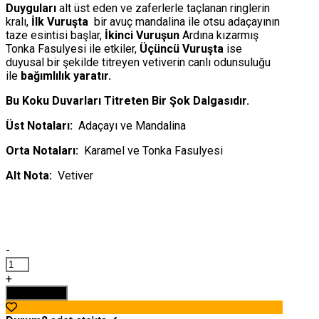
Duyguları
alt üst eden ve zaferlerle taçlanan ringlerin
kralı,
İlk Vuruşta
bir avuç mandalina ile otsu adaçayının
taze esintisi başlar,
İkinci Vuruşun
Ardına kızarmış
Tonka Fasulyesi ile etkiler,
Üçüncü Vuruşta
ise
duyusal bir şekilde titreyen vetiverin canlı odunsuluğu
ile
bağımlılık yaratır.
Bu Koku Duvarları Titreten Bir Şok Dalgasıdır.
Üst Notaları:
Adaçayı ve Mandalina
Orta Notaları:
Karamel ve Tonka Fasulyesi
Alt Nota:
Vetiver
-
JEAN
PAUL
+
GAULTİER
Sepete Ekle
SCANDAL
POUR