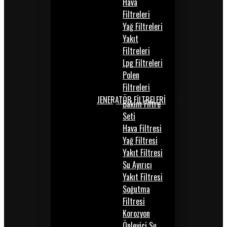
Hava
Filtreleri
Yağ Filtreleri
Yakıt
Filtreleri
Lpg Filtreleri
Polen
Filtreleri
JENERATÖR FİLTRELERİ
Bakım Filtre
Seti
Hava Filtresi
Yağ Filtresi
Yakıt Filtresi
Su Ayırıcı
Yakıt Filtresi
Soğutma
Filtresi
Korozyon
Önleyici Su