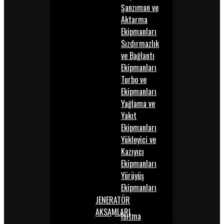
Şanzıman ve
Aktarma
Ekipmanları
Sızdırmazlık
ve Bağlantı
Ekipmanları
Turbo ve
Ekipmanları
Yağlama ve
Yakıt
Ekipmanları
Yükleyici ve
Kazıyıcı
Ekipmanları
Yürüyüş
Ekipmanları
JENERATÖR
AKSAMLARI
Isıtma