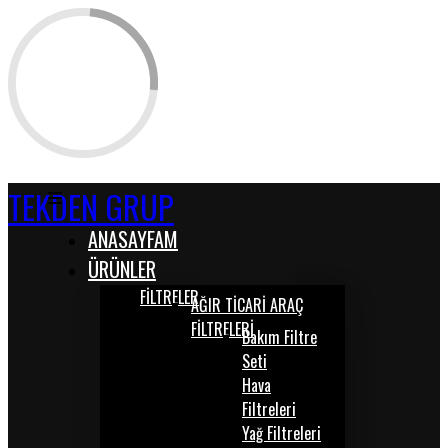
TEKDEN GRUP
ANASAYFAM
ÜRÜNLER
FİLTRELER
AĞIR TİCARİ ARAÇ
FİLTRELERİ
Bakım Filtre
Seti
Hava
Filtreleri
Yağ Filtreleri