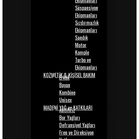
Ekipmanları
Süspansiyon
Ekipmanları
Sızdırmazlık
Ekipmanları
Sandık
Motor
Komple
Turbo ve
Ekipmanları
KOZMETİK & KİŞİSEL BAKIM
Erkek
Bayan
Kombine
Unisex
MADENİ YAĞ ve KATKILARI
Antifiriz
Bor Yağları
Defransiyel Yağları
Fren ve Direksiyon