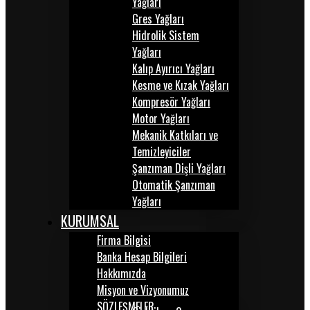
Yağları
Gres Yağları
Hidrolik Sistem
Yağları
Kalıp Ayırıcı Yağları
Kesme ve Kızak Yağları
Kompresör Yağları
Motor Yağları
Mekanik Katkıları ve
Temizleyiciler
Şanzıman Dişli Yağları
Otomatik Şanzıman
Yağları
KURUMSAL
Firma Bilgisi
Banka Hesap Bilgileri
Hakkımızda
Misyon ve Vizyonumuz
SÖZLEŞMELER