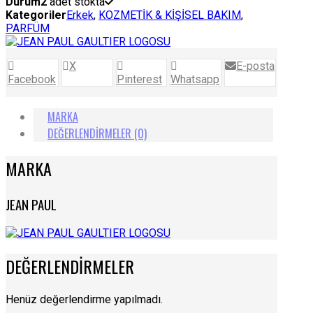
Durum
2
adet stokta
HOMME
Kategoriler
Erkek
,
KOZMETİK & KİŞİSEL BAKIM
,
EDT
PARFÜM
100
ML
ERKEK
X
E-posta
PARFÜMÜ
Facebook
Pinterest
Whatsapp
adet
MARKA
DEĞERLENDIRMELER (0)
MARKA
JEAN PAUL
DEĞERLENDIRMELER
Henüz değerlendirme yapılmadı.