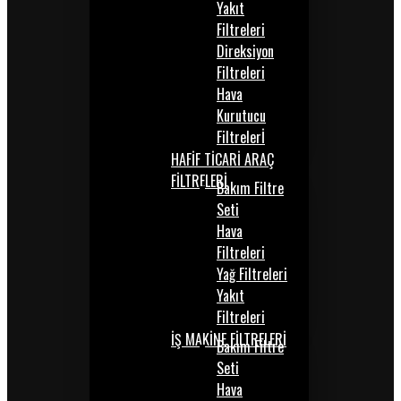
Yakıt
Filtreleri
Direksiyon
Filtreleri
Hava
Kurutucu
Filtrelerİ
HAFİF TİCARİ ARAÇ
FİLTRELERİ
Bakım Filtre
Seti
Hava
Filtreleri
Yağ Filtreleri
Yakıt
Filtreleri
İŞ MAKİNE FİLTRELERİ
Bakım Filtre
Seti
Hava