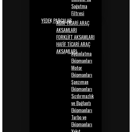
Soğutma
Filtresi
YEDEK PARÇALAR
AĞIR TİCARİ ARAÇ
AKSAMLARI
FORKLİFT AKSAMLARI
HAFİF TİCARİ ARAÇ
AKSAMLARI
Aydınlatma
Ekipmanları
Motor
Ekipmanları
Şanzıman
Ekipmanları
Sızdırmazlık
ve Bağlantı
Ekipmanları
Turbo ve
Ekipmanları
Yakıt