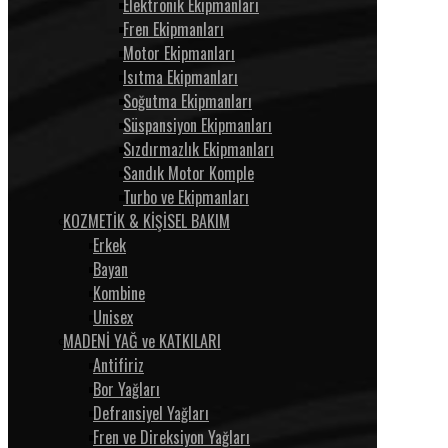
Elektronik Ekipmanları
Fren Ekipmanları
Motor Ekipmanları
Isıtma Ekipmanları
Soğutma Ekipmanları
Süspansiyon Ekipmanları
Sızdırmazlık Ekipmanları
Sandık Motor Komple
Turbo ve Ekipmanları
KOZMETİK & KİŞİSEL BAKIM
Erkek
Bayan
Kombine
Unisex
MADENİ YAĞ ve KATKILARI
Antifiriz
Bor Yağları
Defransiyel Yağları
Fren ve Direksiyon Yağları