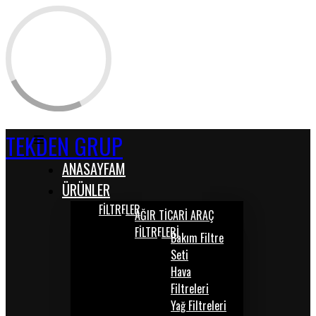
TEKDEN GRUP
ANASAYFAM
ÜRÜNLER
FİLTRELER
AĞIR TİCARİ ARAÇ
FİLTRELERİ
Bakım Filtre
Seti
Hava
Filtreleri
Yağ Filtreleri