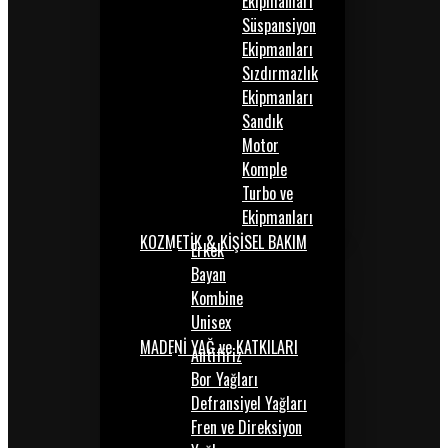
Ekipmanları
Süspansiyon
Ekipmanları
Sızdırmazlık
Ekipmanları
Sandık
Motor
Komple
Turbo ve
Ekipmanları
KOZMETİK & KİŞİSEL BAKIM
Erkek
Bayan
Kombine
Unisex
MADENİ YAĞ ve KATKILARI
Antifiriz
Bor Yağları
Defransiyel Yağları
Fren ve Direksiyon