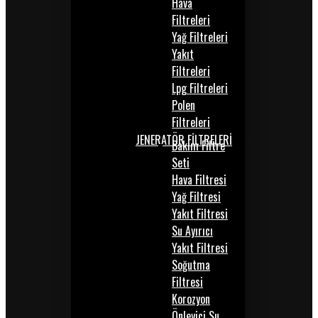
Hava
Filtreleri
Yağ Filtreleri
Yakıt
Filtreleri
Lpg Filtreleri
Polen
Filtreleri
JENERATÖR FİLTRELERİ
Bakım Filtre
Seti
Hava Filtresi
Yağ Filtresi
Yakıt Filtresi
Su Ayırıcı
Yakıt Filtresi
Soğutma
Filtresi
Korozyon
Önleyici Su