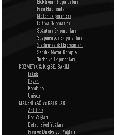
Elektronik Ekipmanları
Fren Ekipmanları
Motor Ekipmanları
Isıtma Ekipmanları
Soğutma Ekipmanları
Süspansiyon Ekipmanları
Sızdırmazlık Ekipmanları
Sandık Motor Komple
Turbo ve Ekipmanları
KOZMETİK & KİŞİSEL BAKIM
Erkek
Bayan
Kombine
Unisex
MADENİ YAĞ ve KATKILARI
Antifiriz
Bor Yağları
Defransiyel Yağları
Fren ve Direksiyon Yağları