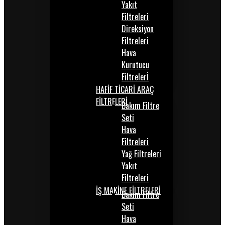
Yakıt
Filtreleri
Direksiyon
Filtreleri
Hava
Kurutucu
Filtrelerİ
HAFİF TİCARİ ARAÇ
FİLTRELERİ
Bakım Filtre
Seti
Hava
Filtreleri
Yağ Filtreleri
Yakıt
Filtreleri
İŞ MAKİNE FİLTRELERİ
Bakım Filtre
Seti
Hava