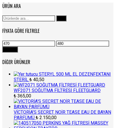
ÜRÜN ARA
Ara:
Ara
FIYATA GÖRE FILTRELE
En
En
düşük
yüksek
Filtrele
fiyat
fiyat
DIĞER ÜRÜNLER
STERYL 500 ML EL DEZENFEKTANI
STERİL
₺
40,50
WF2071 SOĞUTMA FİLTRESİ FLEETGUARD
₺
365,00
VİCTORİA'S SECRET NOİR TEASE EAU DE BAYAN
PARFÜMÜ
₺
2.150,00