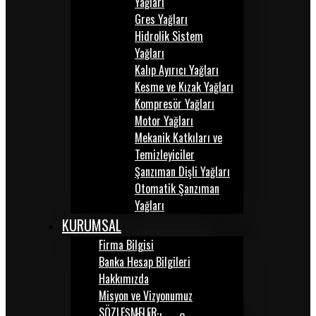
Yağları
Gres Yağları
Hidrolik Sistem
Yağları
Kalıp Ayırıcı Yağları
Kesme ve Kızak Yağları
Kompresör Yağları
Motor Yağları
Mekanik Katkıları ve
Temizleyiciler
Şanzıman Dişli Yağları
Otomatik Şanzıman
Yağları
KURUMSAL
Firma Bilgisi
Banka Hesap Bilgileri
Hakkımızda
Misyon ve Vizyonumuz
SÖZLEŞMELER