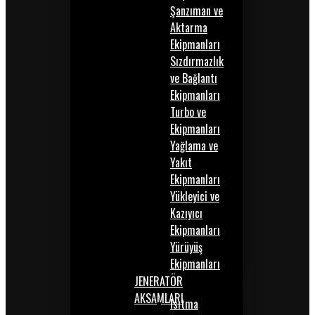
Şanzıman ve
Aktarma
Ekipmanları
Sızdırmazlık
ve Bağlantı
Ekipmanları
Turbo ve
Ekipmanları
Yağlama ve
Yakıt
Ekipmanları
Yükleyici ve
Kazıyıcı
Ekipmanları
Yürüyüş
Ekipmanları
JENERATÖR
AKSAMLARI
Isıtma