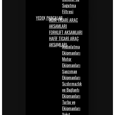
Soğutma
Filtresi
YEDEK PARÇALAR
AĞIR TİCARİ ARAÇ
AKSAMLARI
FORKLİFT AKSAMLARI
HAFİF TİCARİ ARAÇ
AKSAMLARI
Aydınlatma
Ekipmanları
Motor
Ekipmanları
Şanzıman
Ekipmanları
Sızdırmazlık
ve Bağlantı
Ekipmanları
Turbo ve
Ekipmanları
Yakıt