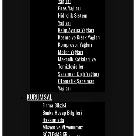
Yağları
Gres Yağları
Hidrolik Sistem
Yağları
Kalıp Ayırıcı Yağları
Kesme ve Kızak Yağları
Kompresör Yağları
Motor Yağları
Mekanik Katkıları ve
Temizleyiciler
Şanzıman Dişli Yağları
Otomatik Şanzıman
Yağları
KURUMSAL
Firma Bilgisi
Banka Hesap Bilgileri
Hakkımızda
Misyon ve Vizyonumuz
SÖZLEŞMELER