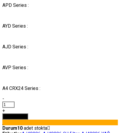
APD Series :
AYD Series :
AJD Series :
AVP Series :
A4 CRX24 Series :
-
AJ40006
YAĞ
+
FİLTRESİ
Sepete Ekle
AKSA
adet
Durum
10
adet stokta