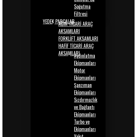
Soğutma
Filtresi
YEDEK PARÇALAR
AĞIR TİCARİ ARAÇ
AKSAMLARI
FORKLİFT AKSAMLARI
HAFİF TİCARİ ARAÇ
AKSAMLARI
Aydınlatma
Ekipmanları
Motor
Ekipmanları
Şanzıman
Ekipmanları
Sızdırmazlık
ve Bağlantı
Ekipmanları
Turbo ve
Ekipmanları
Yakıt