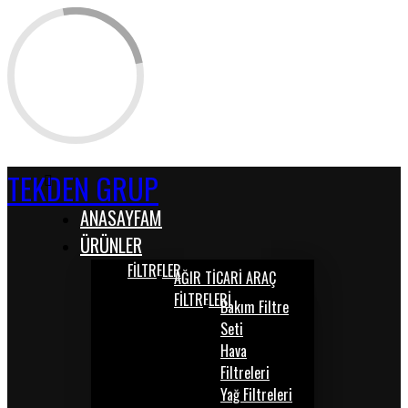
TEKDEN GRUP
ANASAYFAM
ÜRÜNLER
FİLTRELER
AĞIR TİCARİ ARAÇ
FİLTRELERİ
Bakım Filtre
Seti
Hava
Filtreleri
Yağ Filtreleri