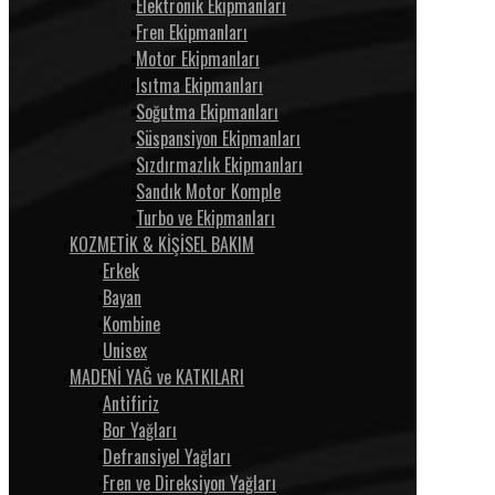
Elektronik Ekipmanları
Fren Ekipmanları
Motor Ekipmanları
Isıtma Ekipmanları
Soğutma Ekipmanları
Süspansiyon Ekipmanları
Sızdırmazlık Ekipmanları
Sandık Motor Komple
Turbo ve Ekipmanları
KOZMETİK & KİŞİSEL BAKIM
Erkek
Bayan
Kombine
Unisex
MADENİ YAĞ ve KATKILARI
Antifiriz
Bor Yağları
Defransiyel Yağları
Fren ve Direksiyon Yağları