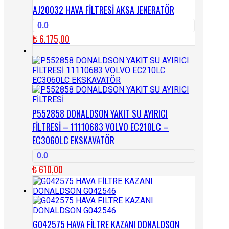
AJ20032 HAVA FİLTRESİ AKSA JENERATÖR
0.0
₺
6.175,00
P552858 DONALDSON YAKIT SU AYIRICI
FİLTRESİ – 11110683 VOLVO EC210LC –
EC3060LC EKSKAVATÖR
0.0
₺
610,00
G042575 HAVA FİLTRE KAZANI DONALDSON