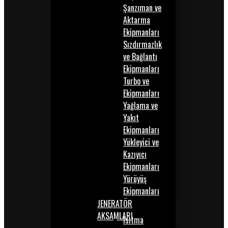
Şanzıman ve
Aktarma
Ekipmanları
Sızdırmazlık
ve Bağlantı
Ekipmanları
Turbo ve
Ekipmanları
Yağlama ve
Yakıt
Ekipmanları
Yükleyici ve
Kazıyıcı
Ekipmanları
Yürüyüş
Ekipmanları
JENERATÖR
AKSAMLARI
Isıtma