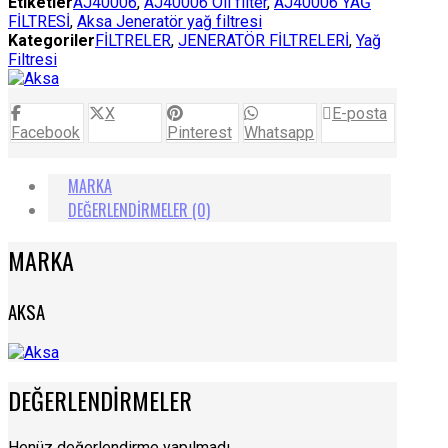
Etiketler
AJ40006
,
AJ40006 Oil filter
,
AJ40006 YAĞ
FİLTRESİ
,
Aksa Jeneratör yağ filtresi
Kategoriler
FİLTRELER
,
JENERATÖR FİLTRELERİ
,
Yağ
Filtresi
X
E-posta
Facebook
Pinterest
Whatsapp
MARKA
DEĞERLENDIRMELER (0)
MARKA
AKSA
DEĞERLENDIRMELER
Henüz değerlendirme yapılmadı.