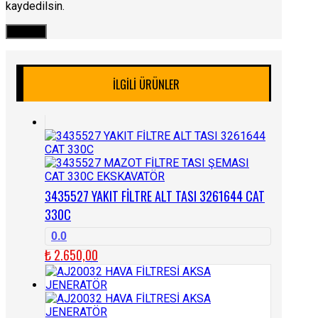
kaydedilsin.
İLGILI ÜRÜNLER
3435527 YAKIT FİLTRE ALT TASI 3261644 CAT
330C
0.0
₺
2.650,00