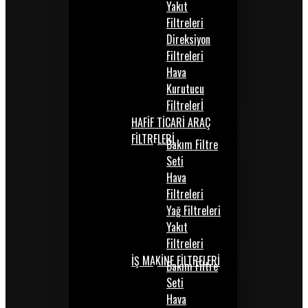
Yakıt
Filtreleri
Direksiyon
Filtreleri
Hava
Kurutucu
Filtrelerİ
HAFİF TİCARİ ARAÇ
FİLTRELERİ
Bakım Filtre
Seti
Hava
Filtreleri
Yağ Filtreleri
Yakıt
Filtreleri
İŞ MAKİNE FİLTRELERİ
Bakım Filtre
Seti
Hava