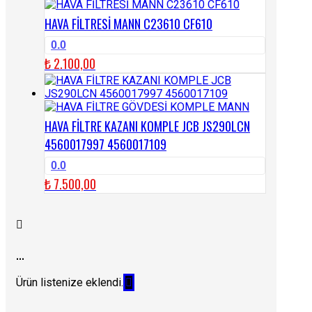
HAVA FİLTRESİ MANN C23610 CF610
0.0
₺
2.100,00
HAVA FİLTRE KAZANI KOMPLE JCB JS290LCN
4560017997 4560017109
0.0
₺
7.500,00
...
Ürün listenize eklendi.