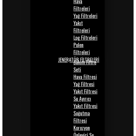
Hava
Filtreleri
Yağ Filtreleri
Yakıt
Filtreleri
Lpg Filtreleri
Polen
Filtreleri
JENERATÖR FİLTRELERİ
Bakım Filtre
Seti
Hava Filtresi
Yağ Filtresi
Yakıt Filtresi
Su Ayırıcı
Yakıt Filtresi
Soğutma
Filtresi
Korozyon
Önleyici Su