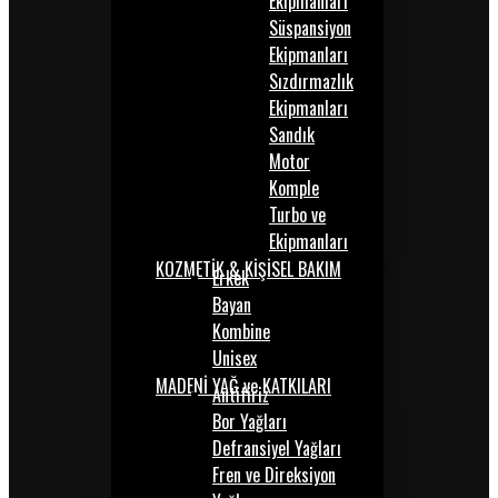
Ekipmanları
Süspansiyon
Ekipmanları
Sızdırmazlık
Ekipmanları
Sandık
Motor
Komple
Turbo ve
Ekipmanları
KOZMETİK & KİŞİSEL BAKIM
Erkek
Bayan
Kombine
Unisex
MADENİ YAĞ ve KATKILARI
Antifiriz
Bor Yağları
Defransiyel Yağları
Fren ve Direksiyon