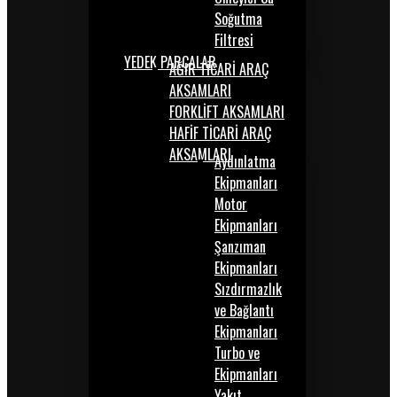
Soğutma
Filtresi
YEDEK PARÇALAR
AĞIR TİCARİ ARAÇ
AKSAMLARI
FORKLİFT AKSAMLARI
HAFİF TİCARİ ARAÇ
AKSAMLARI
Aydınlatma
Ekipmanları
Motor
Ekipmanları
Şanzıman
Ekipmanları
Sızdırmazlık
ve Bağlantı
Ekipmanları
Turbo ve
Ekipmanları
Yakıt