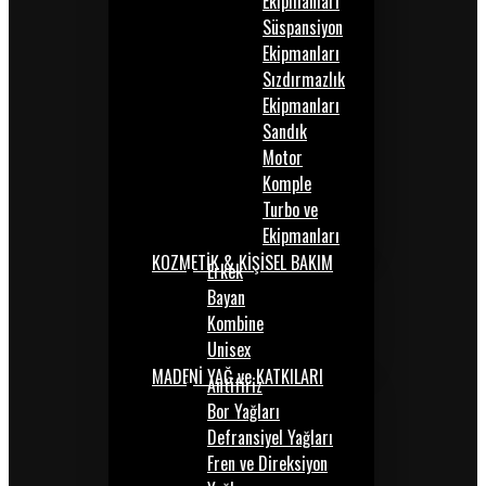
Ekipmanları
Süspansiyon
Ekipmanları
Sızdırmazlık
Ekipmanları
Sandık
Motor
Komple
Turbo ve
Ekipmanları
KOZMETİK & KİŞİSEL BAKIM
Erkek
Bayan
Kombine
Unisex
MADENİ YAĞ ve KATKILARI
Antifiriz
Bor Yağları
Defransiyel Yağları
Fren ve Direksiyon