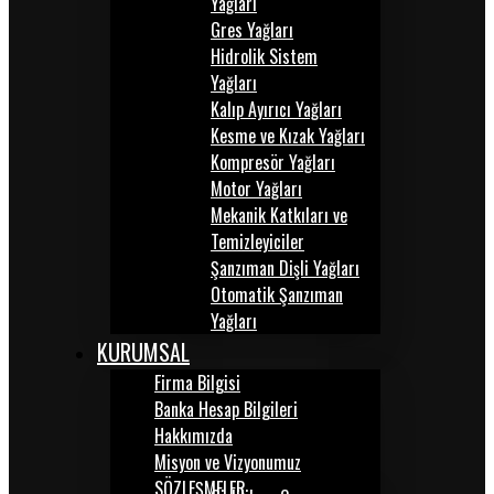
Yağları
Gres Yağları
Hidrolik Sistem
Yağları
Kalıp Ayırıcı Yağları
Kesme ve Kızak Yağları
Kompresör Yağları
Motor Yağları
Mekanik Katkıları ve
Temizleyiciler
Şanzıman Dişli Yağları
Otomatik Şanzıman
Yağları
KURUMSAL
Firma Bilgisi
Banka Hesap Bilgileri
Hakkımızda
Misyon ve Vizyonumuz
SÖZLEŞMELER