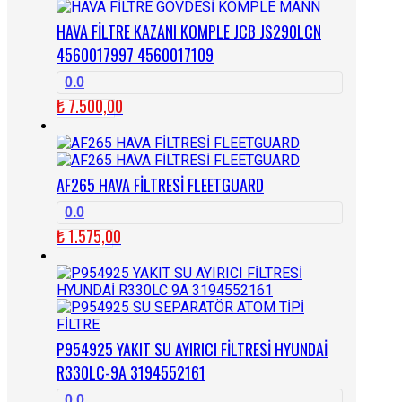
HAVA FİLTRE KAZANI KOMPLE JCB JS290LCN
4560017997 4560017109
0.0
₺
7.500,00
AF265 HAVA FİLTRESİ FLEETGUARD
0.0
₺
1.575,00
P954925 YAKIT SU AYIRICI FİLTRESİ HYUNDAİ
R330LC-9A 3194552161
0.0