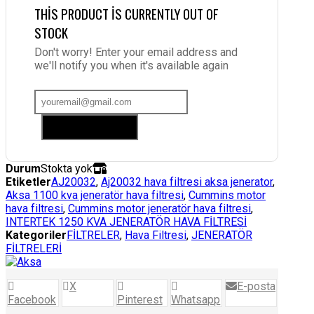
THIS PRODUCT IS CURRENTLY OUT OF
STOCK
Don't worry! Enter your email address and
we'll notify you when it's available again
Add me to waitlist
Durum
Stokta yok
Etiketler
AJ20032
,
Aj20032 hava filtresi aksa jenerator
,
Aksa 1100 kva jeneratör hava filtresi
,
Cummins motor
hava filtresi
,
Cummins motor jeneratör hava filtresi
,
INTERTEK 1250 KVA JENERATÖR HAVA FİLTRESİ
Kategoriler
FİLTRELER
,
Hava Filtresi
,
JENERATÖR
FİLTRELERİ
X
E-posta
Facebook
Pinterest
Whatsapp