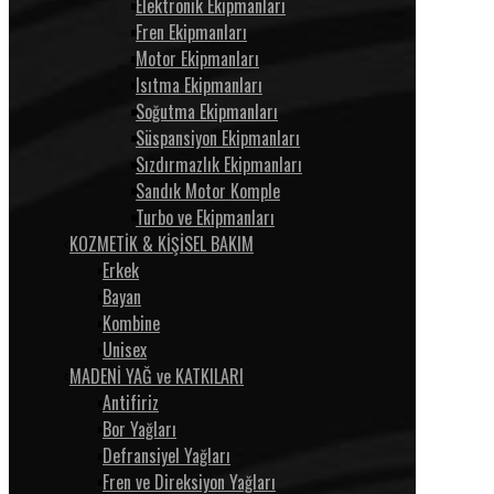
Elektronik Ekipmanları
Fren Ekipmanları
Motor Ekipmanları
Isıtma Ekipmanları
Soğutma Ekipmanları
Süspansiyon Ekipmanları
Sızdırmazlık Ekipmanları
Sandık Motor Komple
Turbo ve Ekipmanları
KOZMETİK & KİŞİSEL BAKIM
Erkek
Bayan
Kombine
Unisex
MADENİ YAĞ ve KATKILARI
Antifiriz
Bor Yağları
Defransiyel Yağları
Fren ve Direksiyon Yağları