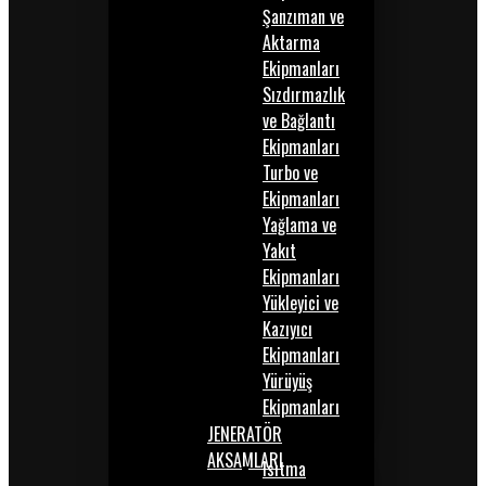
Şanzıman ve
Aktarma
Ekipmanları
Sızdırmazlık
ve Bağlantı
Ekipmanları
Turbo ve
Ekipmanları
Yağlama ve
Yakıt
Ekipmanları
Yükleyici ve
Kazıyıcı
Ekipmanları
Yürüyüş
Ekipmanları
JENERATÖR
AKSAMLARI
Isıtma