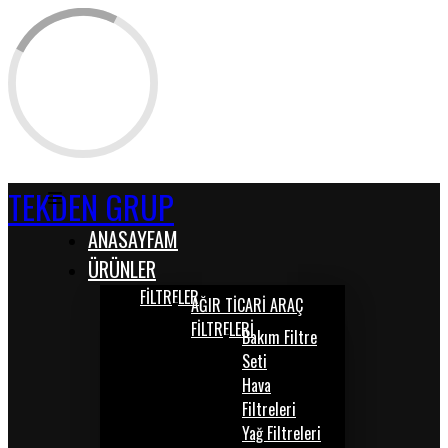
TEKDEN GRUP
ANASAYFAM
ÜRÜNLER
FİLTRELER
AĞIR TİCARİ ARAÇ
FİLTRELERİ
Bakım Filtre
Seti
Hava
Filtreleri
Yağ Filtreleri