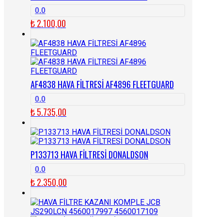
0.0
₺
2.100,00
AF4838 HAVA FİLTRESİ AF4896 FLEETGUARD
0.0
₺
5.735,00
P133713 HAVA FİLTRESİ DONALDSON
0.0
₺
2.350,00