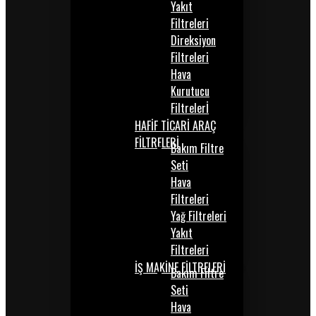
Yakıt
Filtreleri
Direksiyon
Filtreleri
Hava
Kurutucu
Filtrelerİ
HAFİF TİCARİ ARAÇ
FİLTRELERİ
Bakım Filtre
Seti
Hava
Filtreleri
Yağ Filtreleri
Yakıt
Filtreleri
İŞ MAKİNE FİLTRELERİ
Bakım Filtre
Seti
Hava