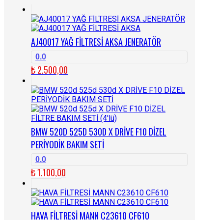
AJ40017 YAĞ FİLTRESİ AKSA JENERATÖR
0.0
₺
2.500,00
BMW 520D 525D 530D X DRİVE F10 DİZEL
PERİYODİK BAKIM SETİ
0.0
₺
1.100,00
HAVA FİLTRESİ MANN C23610 CF610