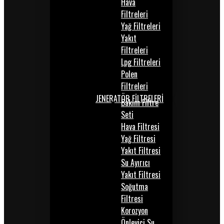
Hava
Filtreleri
Yağ Filtreleri
Yakıt
Filtreleri
Lpg Filtreleri
Polen
Filtreleri
JENERATÖR FİLTRELERİ
Bakım Filtre
Seti
Hava Filtresi
Yağ Filtresi
Yakıt Filtresi
Su Ayırıcı
Yakıt Filtresi
Soğutma
Filtresi
Korozyon
Önleyici Su