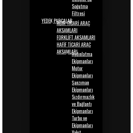
Soğutma
Filtresi
YEDEK PARÇALAR
AĞIR TİCARİ ARAÇ
AKSAMLARI
FORKLİFT AKSAMLARI
HAFİF TİCARİ ARAÇ
AKSAMLARI
Aydınlatma
Ekipmanları
Motor
Ekipmanları
Şanzıman
Ekipmanları
Sızdırmazlık
ve Bağlantı
Ekipmanları
Turbo ve
Ekipmanları
Yakıt