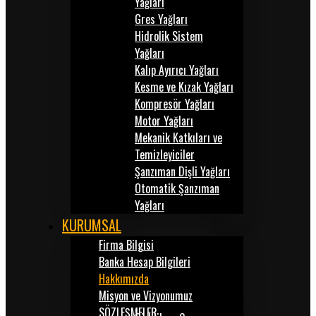
Yağları
Gres Yağları
Hidrolik Sistem
Yağları
Kalıp Ayırıcı Yağları
Kesme ve Kızak Yağları
Kompresör Yağları
Motor Yağları
Mekanik Katkıları ve
Temizleyiciler
Şanzıman Dişli Yağları
Otomatik Şanzıman
Yağları
KURUMSAL
Firma Bilgisi
Banka Hesap Bilgileri
Hakkımızda
Misyon ve Vizyonumuz
SÖZLEŞMELER