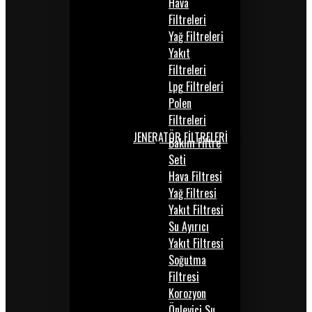
Hava
Filtreleri
Yağ Filtreleri
Yakıt
Filtreleri
Lpg Filtreleri
Polen
Filtreleri
JENERATÖR FİLTRELERİ
Bakım Filtre
Seti
Hava Filtresi
Yağ Filtresi
Yakıt Filtresi
Su Ayırıcı
Yakıt Filtresi
Soğutma
Filtresi
Korozyon
Önleyici Su