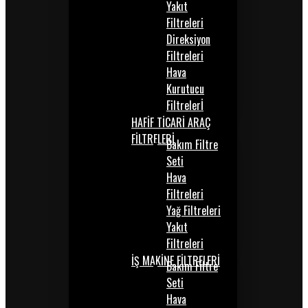
Yakıt
Filtreleri
Direksiyon
Filtreleri
Hava
Kurutucu
Filtrelerİ
HAFİF TİCARİ ARAÇ
FİLTRELERİ
Bakım Filtre
Seti
Hava
Filtreleri
Yağ Filtreleri
Yakıt
Filtreleri
İŞ MAKİNE FİLTRELERİ
Bakım Filtre
Seti
Hava