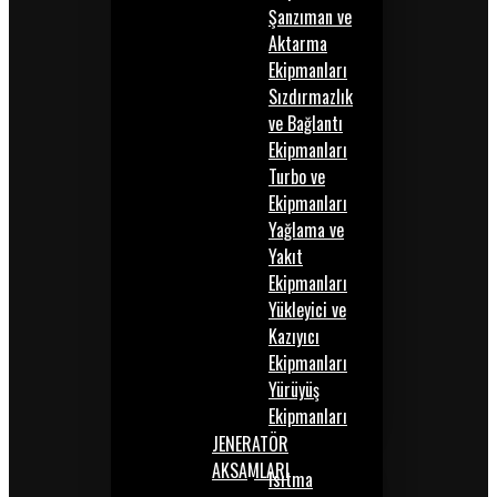
Şanzıman ve
Aktarma
Ekipmanları
Sızdırmazlık
ve Bağlantı
Ekipmanları
Turbo ve
Ekipmanları
Yağlama ve
Yakıt
Ekipmanları
Yükleyici ve
Kazıyıcı
Ekipmanları
Yürüyüş
Ekipmanları
JENERATÖR
AKSAMLARI
Isıtma