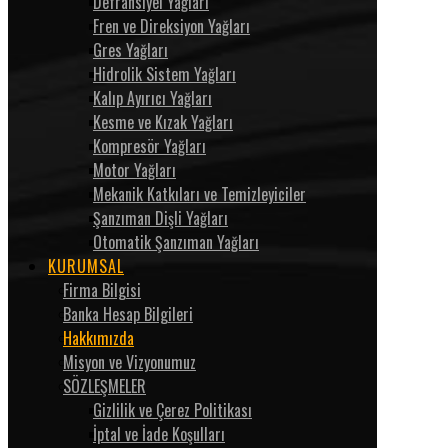
Defransiyel Yağları
Fren ve Direksiyon Yağları
Gres Yağları
Hidrolik Sistem Yağları
Kalıp Ayırıcı Yağları
Kesme ve Kızak Yağları
Kompresör Yağları
Motor Yağları
Mekanik Katkıları ve Temizleyiciler
Şanzıman Dişli Yağları
Otomatik Şanzıman Yağları
KURUMSAL
Firma Bilgisi
Banka Hesap Bilgileri
Hakkımızda
Misyon ve Vizyonumuz
SÖZLEŞMELER
Gizlilik ve Çerez Politikası
İptal ve İade Koşulları