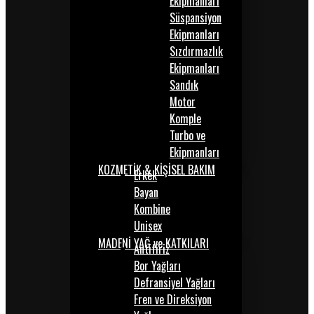
Ekipmanları
Süspansiyon
Ekipmanları
Sızdırmazlık
Ekipmanları
Sandık
Motor
Komple
Turbo ve
Ekipmanları
KOZMETİK & KİŞİSEL BAKIM
Erkek
Bayan
Kombine
Unisex
MADENİ YAĞ ve KATKILARI
Antifiriz
Bor Yağları
Defransiyel Yağları
Fren ve Direksiyon