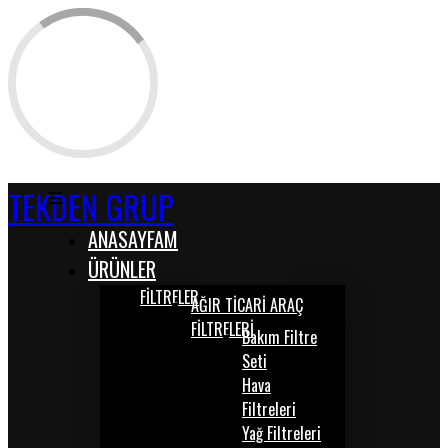
TEKDEN GRUP
ANASAYFAM
ÜRÜNLER
FİLTRELER
AĞIR TİCARİ ARAÇ
FİLTRELERİ
Bakım Filtre
Seti
Hava
Filtreleri
Yağ Filtreleri