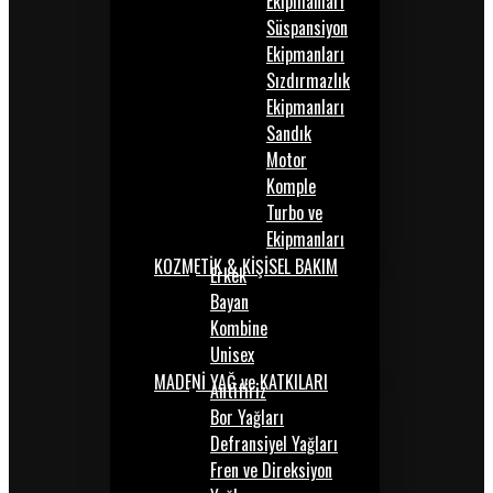
Ekipmanları
Süspansiyon
Ekipmanları
Sızdırmazlık
Ekipmanları
Sandık
Motor
Komple
Turbo ve
Ekipmanları
KOZMETİK & KİŞİSEL BAKIM
Erkek
Bayan
Kombine
Unisex
MADENİ YAĞ ve KATKILARI
Antifiriz
Bor Yağları
Defransiyel Yağları
Fren ve Direksiyon