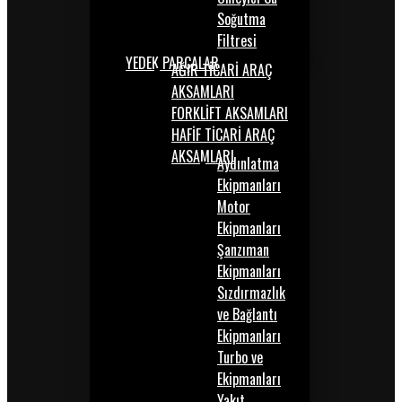
Soğutma
Filtresi
YEDEK PARÇALAR
AĞIR TİCARİ ARAÇ
AKSAMLARI
FORKLİFT AKSAMLARI
HAFİF TİCARİ ARAÇ
AKSAMLARI
Aydınlatma
Ekipmanları
Motor
Ekipmanları
Şanzıman
Ekipmanları
Sızdırmazlık
ve Bağlantı
Ekipmanları
Turbo ve
Ekipmanları
Yakıt