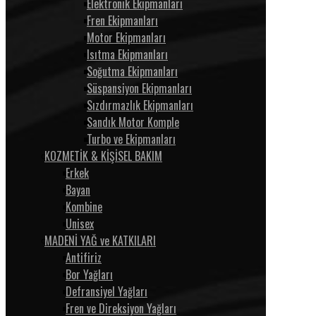
Elektronik Ekipmanları
Fren Ekipmanları
Motor Ekipmanları
Isıtma Ekipmanları
Soğutma Ekipmanları
Süspansiyon Ekipmanları
Sızdırmazlık Ekipmanları
Sandık Motor Komple
Turbo ve Ekipmanları
KOZMETİK & KİŞİSEL BAKIM
Erkek
Bayan
Kombine
Unisex
MADENİ YAĞ ve KATKILARI
Antifiriz
Bor Yağları
Defransiyel Yağları
Fren ve Direksiyon Yağları