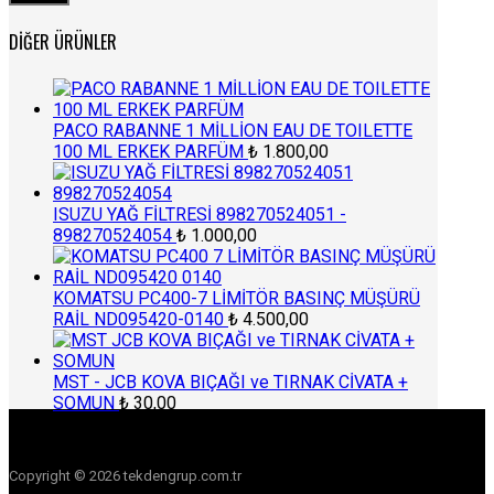
fiyat
fiyat
DIĞER ÜRÜNLER
PACO RABANNE 1 MİLLİON EAU DE TOILETTE
100 ML ERKEK PARFÜM
₺
1.800,00
ISUZU YAĞ FİLTRESİ 898270524051 -
898270524054
₺
1.000,00
KOMATSU PC400-7 LİMİTÖR BASINÇ MÜŞÜRÜ
RAİL ND095420-0140
₺
4.500,00
MST - JCB KOVA BIÇAĞI ve TIRNAK CİVATA +
SOMUN
₺
30,00
Copyright © 2026 tekdengrup.com.tr