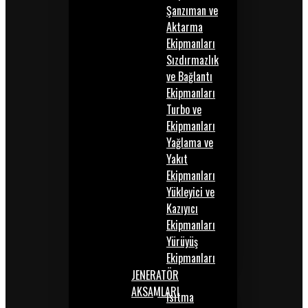
Şanzıman ve
Aktarma
Ekipmanları
Sızdırmazlık
ve Bağlantı
Ekipmanları
Turbo ve
Ekipmanları
Yağlama ve
Yakıt
Ekipmanları
Yükleyici ve
Kazıyıcı
Ekipmanları
Yürüyüş
Ekipmanları
JENERATÖR
AKSAMLARI
Isıtma