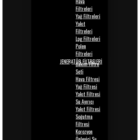
Hava
Filtreleri
Yağ Filtreleri
Yakıt
Filtreleri
Lpg Filtreleri
Polen
Filtreleri
JENERATÖR FİLTRELERİ
Bakım Filtre
Seti
Hava Filtresi
Yağ Filtresi
Yakıt Filtresi
Su Ayırıcı
Yakıt Filtresi
Soğutma
Filtresi
Korozyon
Önleyici Su