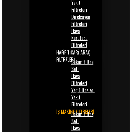
Yakıt
Filtreleri
Direksiyon
Filtreleri
Hava
Kurutucu
Filtrelerİ
HAFİF TİCARİ ARAÇ
FİLTRELERİ
Bakım Filtre
Seti
Hava
Filtreleri
Yağ Filtreleri
Yakıt
Filtreleri
İŞ MAKİNE FİLTRELERİ
Bakım Filtre
Seti
Hava