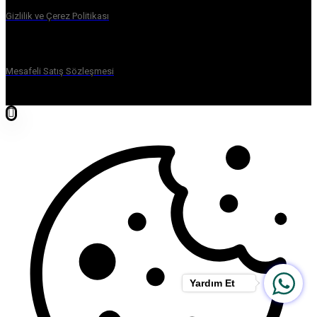
Gizlilik ve Çerez Politikası
Mesafeli Satış Sözleşmesi
Yardım Et