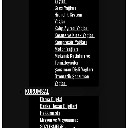
Yağları
Gres Yağları
Hidrolik Sistem
Yağları
Kalıp Ayırıcı Yağları
Kesme ve Kızak Yağları
Kompresör Yağları
Motor Yağları
Mekanik Katkıları ve
Temizleyiciler
Şanzıman Dişli Yağları
Otomatik Şanzıman
Yağları
KURUMSAL
Firma Bilgisi
Banka Hesap Bilgileri
Hakkımızda
Misyon ve Vizyonumuz
SÖZLEŞMELER