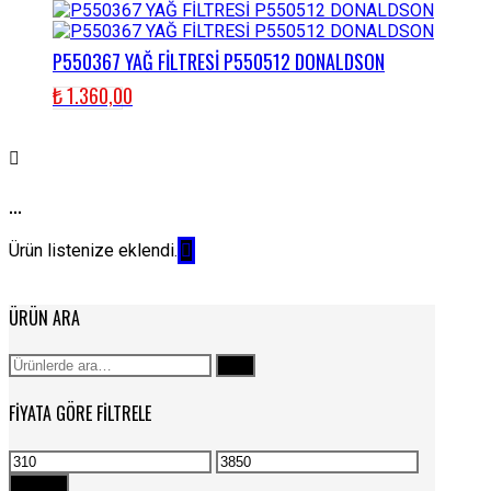
P550367 YAĞ FİLTRESİ P550512 DONALDSON
₺
1.360,00
...
Ürün listenize eklendi.
ÜRÜN ARA
Ara:
Ara
FIYATA GÖRE FILTRELE
En
En
düşük
yüksek
Filtrele