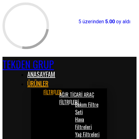
5 üzerinden
5.00
oy aldı
TEKDEN GRUP
ANASAYFAM
ÜRÜNLER
FİLTRELER
AĞIR TİCARİ ARAÇ
FİLTRELERİ
Bakım Filtre
Seti
Hava
Filtreleri
Yağ Filtreleri