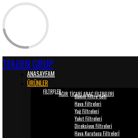
TEKDEN GRUP
ANASAYFAM
ÜRÜNLER
FİLTRELER
AĞIR TİCARİ ARAÇ FİLTRELERİ
Bakım Filtre Seti
Hava Filtreleri
Yağ Filtreleri
Yakıt Filtreleri
Direksiyon Filtreleri
Hava Kurutucu Filtrelerİ