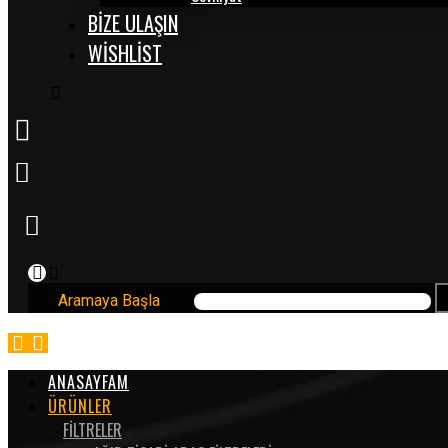
BİZE ULAŞIN
WISHLIST
Aramaya Başla
ANASAYFAM
ÜRÜNLER
FİLTRELER