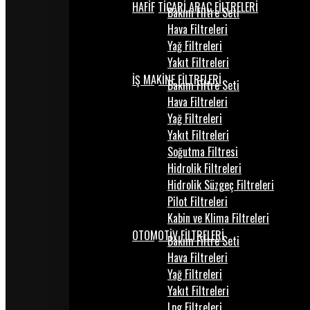
HAFİF TİCARİ ARAÇ FİLTRELERİ
Bakım Filtre Seti
Hava Filtreleri
Yağ Filtreleri
Yakıt Filtreleri
İŞ MAKİNE FİLTRELERİ
Bakım Filtre Seti
Hava Filtreleri
Yağ Filtreleri
Yakıt Filtreleri
Soğutma Filtresi
Hidrolik Filtreleri
Hidrolik Süzgeç Filtreleri
Pilot Filtreleri
Kabin ve Klima Filtreleri
OTOMOTİV FİLTRELERİ
Bakım Filtre Seti
Hava Filtreleri
Yağ Filtreleri
Yakıt Filtreleri
Lpg Filtreleri