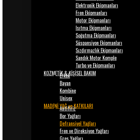
Elektronik Ekipmanları
Fren Ekipmanları
Motor Ekipmanları
Isıtma Ekipmanları
Soğutma Ekipmanları
Süspansiyon Ekipmanları
Sızdırmazlık Ekipmanları
Sandık Motor Komple
Turbo ve Ekipmanları
KOZMETİK & KİŞİSEL BAKIM
Erkek
Bayan
Kombine
Unisex
MADENİ YAĞ ve KATKILARI
Antifiriz
Bor Yağları
Defransiyel Yağları
Fren ve Direksiyon Yağları
Gres Yağları