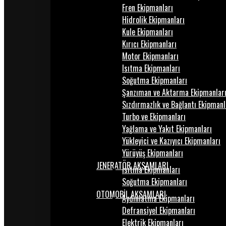
Fren Ekipmanları
Hidrolik Ekipmanları
Kule Ekipmanları
Kırıcı Ekipmanları
Motor Ekipmanları
Isıtma Ekipmanları
Soğutma Ekipmanları
Şanzıman ve Aktarma Ekipmanlar
Sızdırmazlık ve Bağlantı Ekipmanl
Turbo ve Ekipmanları
Yağlama ve Yakıt Ekipmanları
Yükleyici ve Kazıyıcı Ekipmanları
Yürüyüş Ekipmanları
JENERATÖR AKSAMLARI
Isıtma Ekipmanları
Soğutma Ekipmanları
OTOMOBİL AKSAMLARI
Aydınlatma Ekipmanları
Defransiyel Ekipmanları
Elektrik Ekipmanları