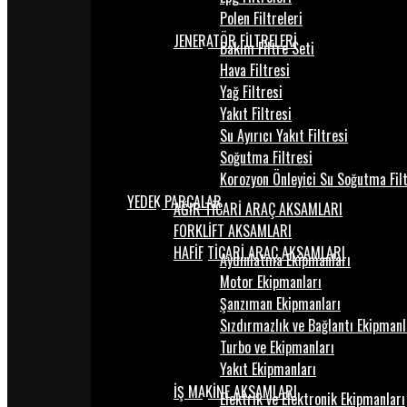
Polen Filtreleri
JENERATÖR FİLTRELERİ
Bakım Filtre Seti
Hava Filtresi
Yağ Filtresi
Yakıt Filtresi
Su Ayırıcı Yakıt Filtresi
Soğutma Filtresi
Korozyon Önleyici Su Soğutma Fil
YEDEK PARÇALAR
AĞIR TİCARİ ARAÇ AKSAMLARI
FORKLİFT AKSAMLARI
HAFİF TİCARİ ARAÇ AKSAMLARI
Aydınlatma Ekipmanları
Motor Ekipmanları
Şanzıman Ekipmanları
Sızdırmazlık ve Bağlantı Ekipmanl
Turbo ve Ekipmanları
Yakıt Ekipmanları
İŞ MAKİNE AKSAMLARI
Elektrik ve Elektronik Ekipmanları