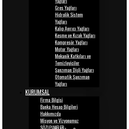
Yağları
Gres Yağları
Hidrolik Sistem
Yağları
Kalıp Ayırıcı Yağları
Kesme ve Kızak Yağları
Kompresör Yağları
Motor Yağları
Mekanik Katkıları ve
Temizleyiciler
Şanzıman Dişli Yağları
Otomatik Şanzıman
Yağları
KURUMSAL
Firma Bilgisi
Banka Hesap Bilgileri
Hakkımızda
Misyon ve Vizyonumuz
SÖZLEŞMELER