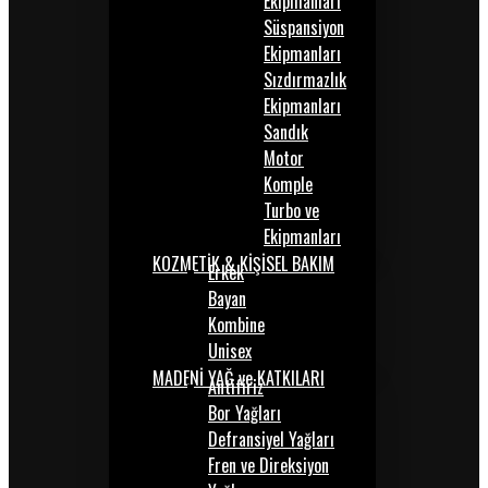
Ekipmanları
Süspansiyon
Ekipmanları
Sızdırmazlık
Ekipmanları
Sandık
Motor
Komple
Turbo ve
Ekipmanları
KOZMETİK & KİŞİSEL BAKIM
Erkek
Bayan
Kombine
Unisex
MADENİ YAĞ ve KATKILARI
Antifiriz
Bor Yağları
Defransiyel Yağları
Fren ve Direksiyon