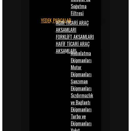
Soğutma
Filtresi
YEDEK PARÇALAR
AĞIR TİCARİ ARAÇ
AKSAMLARI
FORKLİFT AKSAMLARI
HAFİF TİCARİ ARAÇ
AKSAMLARI
Aydınlatma
Ekipmanları
Motor
Ekipmanları
Şanzıman
Ekipmanları
Sızdırmazlık
ve Bağlantı
Ekipmanları
Turbo ve
Ekipmanları
Yakıt