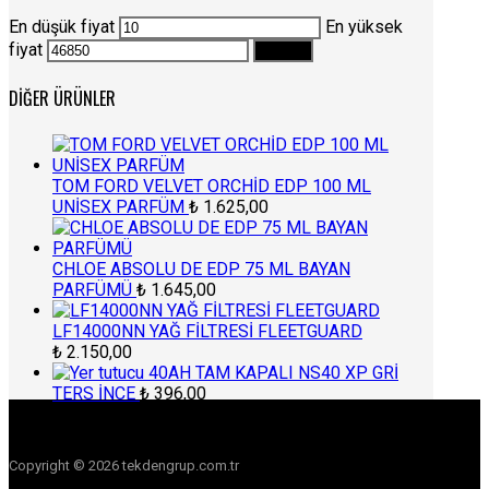
En düşük fiyat
En yüksek
fiyat
Filtrele
DIĞER ÜRÜNLER
TOM FORD VELVET ORCHİD EDP 100 ML
UNİSEX PARFÜM
₺
1.625,00
CHLOE ABSOLU DE EDP 75 ML BAYAN
PARFÜMÜ
₺
1.645,00
LF14000NN YAĞ FİLTRESİ FLEETGUARD
₺
2.150,00
40AH TAM KAPALI NS40 XP GRİ
TERS İNCE
₺
396,00
Copyright © 2026 tekdengrup.com.tr