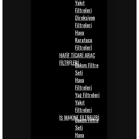
Yakıt
Filtreleri
Direksiyon
Filtreleri
Hava
Kurutucu
Filtrelerİ
HAFİF TİCARİ ARAÇ
FİLTRELERİ
Bakım Filtre
Seti
Hava
Filtreleri
Yağ Filtreleri
Yakıt
Filtreleri
İŞ MAKİNE FİLTRELERİ
Bakım Filtre
Seti
Hava