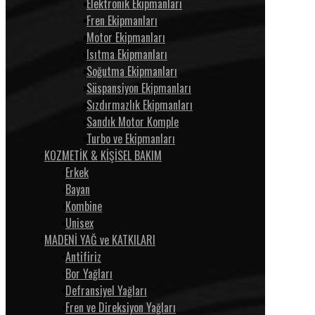
Elektronik Ekipmanları
Fren Ekipmanları
Motor Ekipmanları
Isıtma Ekipmanları
Soğutma Ekipmanları
Süspansiyon Ekipmanları
Sızdırmazlık Ekipmanları
Sandık Motor Komple
Turbo ve Ekipmanları
KOZMETİK & KİŞİSEL BAKIM
Erkek
Bayan
Kombine
Unisex
MADENİ YAĞ ve KATKILARI
Antifiriz
Bor Yağları
Defransiyel Yağları
Fren ve Direksiyon Yağları