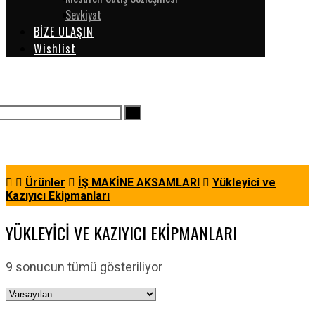
Sevkiyat
BİZE ULAŞIN
Wishlist
Ürünler
İŞ MAKİNE AKSAMLARI
Yükleyici ve
Kazıyıcı Ekipmanları
YÜKLEYICI VE KAZIYICI EKIPMANLARI
9 sonucun tümü gösteriliyor