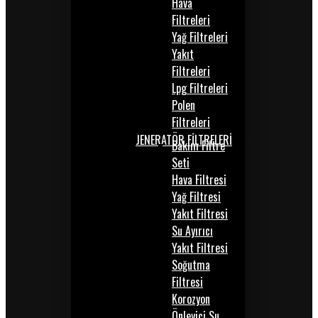
Hava
Filtreleri
Yağ Filtreleri
Yakıt
Filtreleri
Lpg Filtreleri
Polen
Filtreleri
JENERATÖR FİLTRELERİ
Bakım Filtre
Seti
Hava Filtresi
Yağ Filtresi
Yakıt Filtresi
Su Ayırıcı
Yakıt Filtresi
Soğutma
Filtresi
Korozyon
Önleyici Su