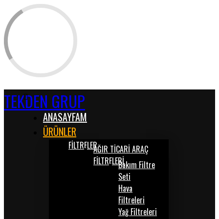
TEKDEN GRUP
ANASAYFAM
ÜRÜNLER
FİLTRELER
AĞIR TİCARİ ARAÇ
FİLTRELERİ
Bakım Filtre
Seti
Hava
Filtreleri
Yağ Filtreleri