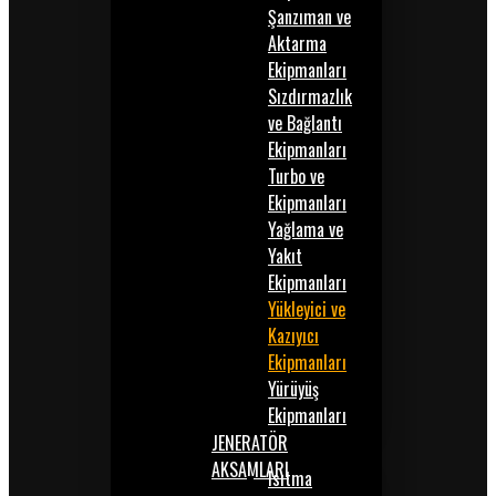
Şanzıman ve
Aktarma
Ekipmanları
Sızdırmazlık
ve Bağlantı
Ekipmanları
Turbo ve
Ekipmanları
Yağlama ve
Yakıt
Ekipmanları
Yükleyici ve
Kazıyıcı
Ekipmanları
Yürüyüş
Ekipmanları
JENERATÖR
AKSAMLARI
Isıtma