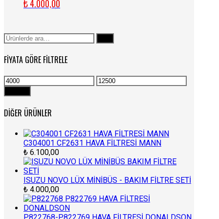
₺
4.000,00
Ara:
Ara
FIYATA GÖRE FILTRELE
En
En
düşük
yüksek
Filtrele
fiyat
fiyat
DIĞER ÜRÜNLER
C304001 CF2631 HAVA FİLTRESİ MANN
₺
6.100,00
ISUZU NOVO LÜX MİNİBÜS - BAKIM FİLTRE SETİ
₺
4.000,00
P822768-P822769 HAVA FİLTRESİ DONALDSON