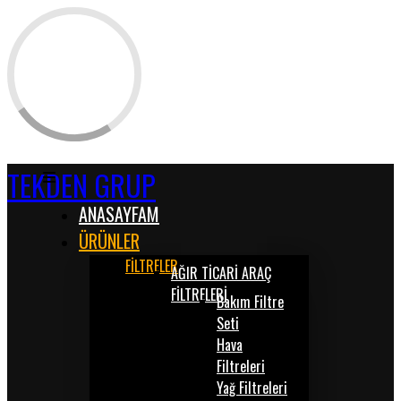
TEKDEN GRUP
ANASAYFAM
ÜRÜNLER
FİLTRELER
AĞIR TİCARİ ARAÇ
FİLTRELERİ
Bakım Filtre
Seti
Hava
Filtreleri
Yağ Filtreleri