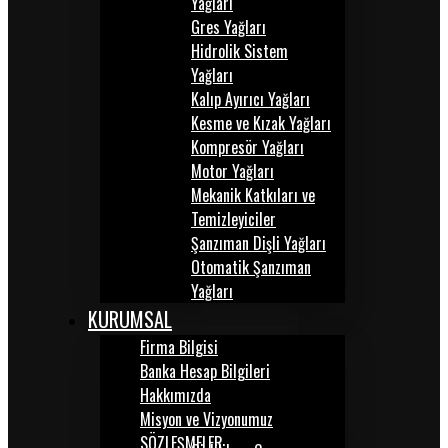
Yağları
Gres Yağları
Hidrolik Sistem
Yağları
Kalıp Ayırıcı Yağları
Kesme ve Kızak Yağları
Kompresör Yağları
Motor Yağları
Mekanik Katkıları ve
Temizleyiciler
Şanzıman Dişli Yağları
Otomatik Şanzıman
Yağları
KURUMSAL
Firma Bilgisi
Banka Hesap Bilgileri
Hakkımızda
Misyon ve Vizyonumuz
SÖZLEŞMELER