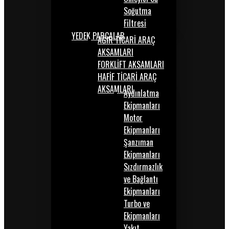
Soğutma
Filtresi
YEDEK PARÇALAR
AĞIR TİCARİ ARAÇ
AKSAMLARI
FORKLİFT AKSAMLARI
HAFİF TİCARİ ARAÇ
AKSAMLARI
Aydınlatma
Ekipmanları
Motor
Ekipmanları
Şanzıman
Ekipmanları
Sızdırmazlık
ve Bağlantı
Ekipmanları
Turbo ve
Ekipmanları
Yakıt