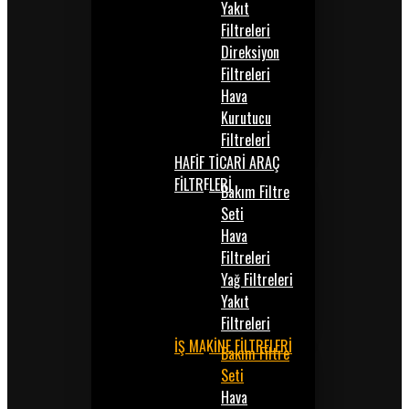
Yakıt
Filtreleri
Direksiyon
Filtreleri
Hava
Kurutucu
Filtrelerİ
HAFİF TİCARİ ARAÇ
FİLTRELERİ
Bakım Filtre
Seti
Hava
Filtreleri
Yağ Filtreleri
Yakıt
Filtreleri
İŞ MAKİNE FİLTRELERİ
Bakım Filtre
Seti
Hava