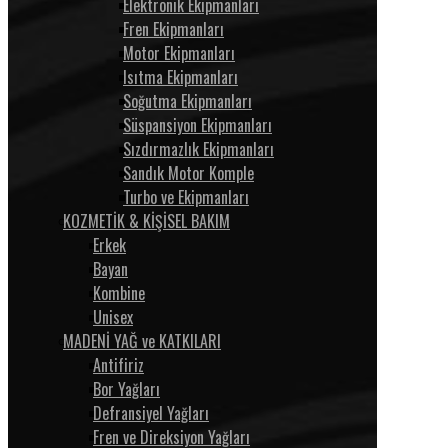
Elektronik Ekipmanları
Fren Ekipmanları
Motor Ekipmanları
Isıtma Ekipmanları
Soğutma Ekipmanları
Süspansiyon Ekipmanları
Sızdırmazlık Ekipmanları
Sandık Motor Komple
Turbo ve Ekipmanları
KOZMETİK & KİŞİSEL BAKIM
Erkek
Bayan
Kombine
Unisex
MADENİ YAĞ ve KATKILARI
Antifiriz
Bor Yağları
Defransiyel Yağları
Fren ve Direksiyon Yağları