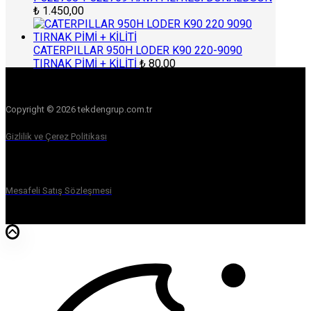
₺
1.450,00
CATERPILLAR 950H LODER K90 220-9090
TIRNAK PİMİ + KİLİTİ
₺
80,00
Copyright © 2026 tekdengrup.com.tr
Gizlilik ve Çerez Politikası
Mesafeli Satış Sözleşmesi