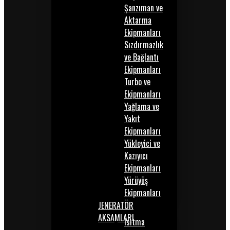
Şanzıman ve
Aktarma
Ekipmanları
Sızdırmazlık
ve Bağlantı
Ekipmanları
Turbo ve
Ekipmanları
Yağlama ve
Yakıt
Ekipmanları
Yükleyici ve
Kazıyıcı
Ekipmanları
Yürüyüş
Ekipmanları
JENERATÖR
AKSAMLARI
Isıtma