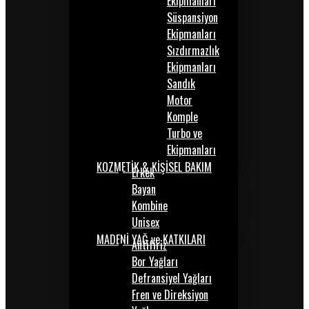
Ekipmanları
Süspansiyon
Ekipmanları
Sızdırmazlık
Ekipmanları
Sandık
Motor
Komple
Turbo ve
Ekipmanları
KOZMETİK & KİŞİSEL BAKIM
Erkek
Bayan
Kombine
Unisex
MADENİ YAĞ ve KATKILARI
Antifiriz
Bor Yağları
Defransiyel Yağları
Fren ve Direksiyon