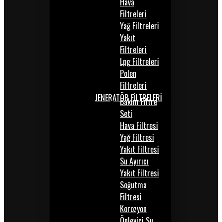
Hava
Filtreleri
Yağ Filtreleri
Yakıt
Filtreleri
Lpg Filtreleri
Polen
Filtreleri
JENERATÖR FİLTRELERİ
Bakım Filtre
Seti
Hava Filtresi
Yağ Filtresi
Yakıt Filtresi
Su Ayırıcı
Yakıt Filtresi
Soğutma
Filtresi
Korozyon
Önleyici Su