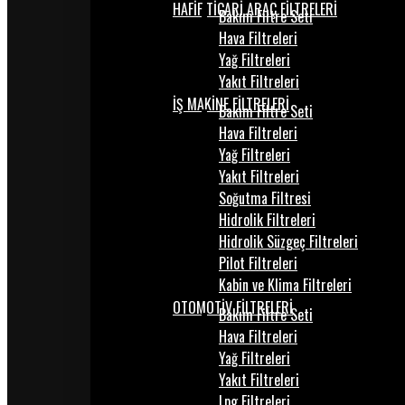
HAFİF TİCARİ ARAÇ FİLTRELERİ
Bakım Filtre Seti
Hava Filtreleri
Yağ Filtreleri
Yakıt Filtreleri
İŞ MAKİNE FİLTRELERİ
Bakım Filtre Seti
Hava Filtreleri
Yağ Filtreleri
Yakıt Filtreleri
Soğutma Filtresi
Hidrolik Filtreleri
Hidrolik Süzgeç Filtreleri
Pilot Filtreleri
Kabin ve Klima Filtreleri
OTOMOTİV FİLTRELERİ
Bakım Filtre Seti
Hava Filtreleri
Yağ Filtreleri
Yakıt Filtreleri
Lpg Filtreleri