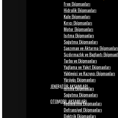
Fren Ekipmanları
Hidrolik Ekipmanları
Kule Ekipmanları
Kırıcı Ekipmanları
Motor Ekipmanları
Isıtma Ekipmanları
Soğutma Ekipmanları
Şanzıman ve Aktarma Ekipmanlar
Sızdırmazlık ve Bağlantı Ekipmanl
Turbo ve Ekipmanları
Yağlama ve Yakıt Ekipmanları
Yükleyici ve Kazıyıcı Ekipmanları
Yürüyüş Ekipmanları
JENERATÖR AKSAMLARI
Isıtma Ekipmanları
Soğutma Ekipmanları
OTOMOBİL AKSAMLARI
Aydınlatma Ekipmanları
Defransiyel Ekipmanları
Elektrik Ekipmanları