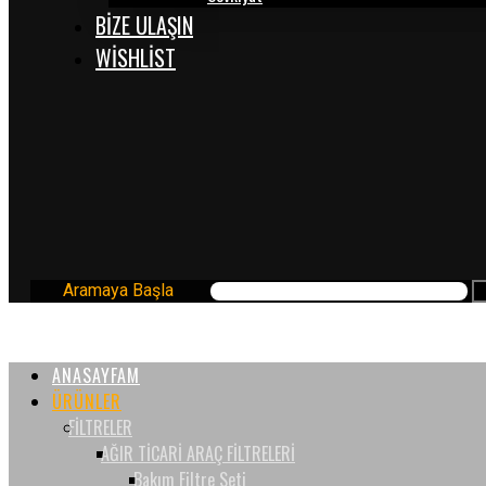
BİZE ULAŞIN
WISHLIST
Aramaya Başla
ANASAYFAM
ÜRÜNLER
FİLTRELER
AĞIR TİCARİ ARAÇ FİLTRELERİ
Bakım Filtre Seti