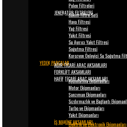
Polen Filtreleri
JENERATÖR FİLTRELERİ
Bakım Filtre Seti
Hava Filtresi
Yağ Filtresi
Yakıt Filtresi
Su Ayırıcı Yakıt Filtresi
Soğutma Filtresi
Korozyon Önleyici Su Soğutma Fil
YEDEK PARÇALAR
AĞIR TİCARİ ARAÇ AKSAMLARI
FORKLİFT AKSAMLARI
HAFİF TİCARİ ARAÇ AKSAMLARI
Aydınlatma Ekipmanları
Motor Ekipmanları
Şanzıman Ekipmanları
Sızdırmazlık ve Bağlantı Ekipmanl
Turbo ve Ekipmanları
Yakıt Ekipmanları
İŞ MAKİNE AKSAMLARI
Elektrik ve Elektronik Ekipmanları