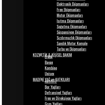
Elektronik Ekipmanları
Fren Ekipmanları
Motor Ekipmanları
Isıtma Ekipmanları
Soğutma Ekipmanları
Süspansiyon Ekipmanları
Sızdırmazlık Ekipmanları
Sandık Motor Komple
Turbo ve Ekipmanları
KOZMETİK & KİŞİSEL BAKIM
Erkek
Bayan
Kombine
Unisex
MADENİ YAĞ ve KATKILARI
Antifiriz
Bor Yağları
Defransiyel Yağları
Fren ve Direksiyon Yağları
Gres Yağları