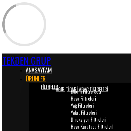
TEKDEN GRUP
ANASAYFAM
ÜRÜNLER
FİLTRELER
AĞIR TİCARİ ARAÇ FİLTRELERİ
Bakım Filtre Seti
Hava Filtreleri
Yağ Filtreleri
Yakıt Filtreleri
Direksiyon Filtreleri
Hava Kurutucu Filtrelerİ