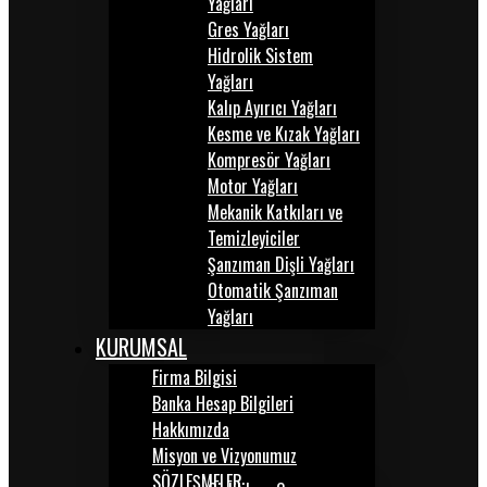
Yağları
Gres Yağları
Hidrolik Sistem
Yağları
Kalıp Ayırıcı Yağları
Kesme ve Kızak Yağları
Kompresör Yağları
Motor Yağları
Mekanik Katkıları ve
Temizleyiciler
Şanzıman Dişli Yağları
Otomatik Şanzıman
Yağları
KURUMSAL
Firma Bilgisi
Banka Hesap Bilgileri
Hakkımızda
Misyon ve Vizyonumuz
SÖZLEŞMELER