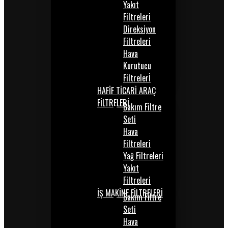
Yakıt
Filtreleri
Direksiyon
Filtreleri
Hava
Kurutucu
Filtrelerİ
HAFİF TİCARİ ARAÇ
FİLTRELERİ
Bakım Filtre
Seti
Hava
Filtreleri
Yağ Filtreleri
Yakıt
Filtreleri
İŞ MAKİNE FİLTRELERİ
Bakım Filtre
Seti
Hava