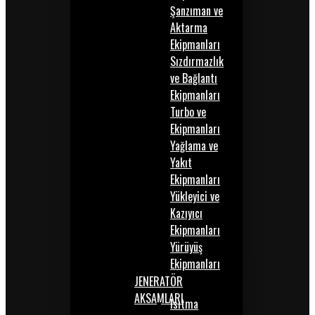
Şanzıman ve
Aktarma
Ekipmanları
Sızdırmazlık
ve Bağlantı
Ekipmanları
Turbo ve
Ekipmanları
Yağlama ve
Yakıt
Ekipmanları
Yükleyici ve
Kazıyıcı
Ekipmanları
Yürüyüş
Ekipmanları
JENERATÖR
AKSAMLARI
Isıtma