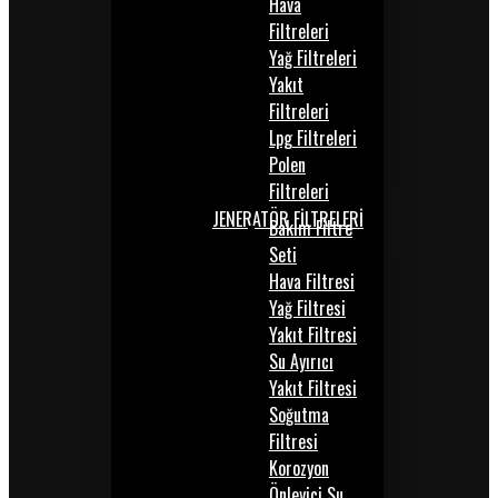
Hava
Filtreleri
Yağ Filtreleri
Yakıt
Filtreleri
Lpg Filtreleri
Polen
Filtreleri
JENERATÖR FİLTRELERİ
Bakım Filtre
Seti
Hava Filtresi
Yağ Filtresi
Yakıt Filtresi
Su Ayırıcı
Yakıt Filtresi
Soğutma
Filtresi
Korozyon
Önleyici Su