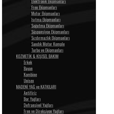
Elektronik Ekipmanları
Fren Ekipmanları
Motor Ekipmanları
Isıtma Ekipmanları
Soğutma Ekipmanları
Süspansiyon Ekipmanları
Sızdırmazlık Ekipmanları
Sandık Motor Komple
Turbo ve Ekipmanları
KOZMETİK & KİŞİSEL BAKIM
Erkek
Bayan
Kombine
Unisex
MADENİ YAĞ ve KATKILARI
Antifiriz
Bor Yağları
Defransiyel Yağları
Fren ve Direksiyon Yağları