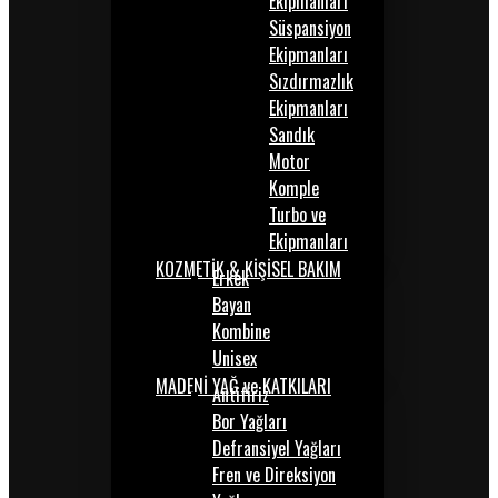
Ekipmanları
Süspansiyon
Ekipmanları
Sızdırmazlık
Ekipmanları
Sandık
Motor
Komple
Turbo ve
Ekipmanları
KOZMETİK & KİŞİSEL BAKIM
Erkek
Bayan
Kombine
Unisex
MADENİ YAĞ ve KATKILARI
Antifiriz
Bor Yağları
Defransiyel Yağları
Fren ve Direksiyon