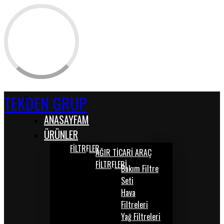
TEKDEN GRUP
ANASAYFAM
ÜRÜNLER
FİLTRELER
AĞIR TİCARİ ARAÇ
FİLTRELERİ
Bakım Filtre
Seti
Hava
Filtreleri
Yağ Filtreleri