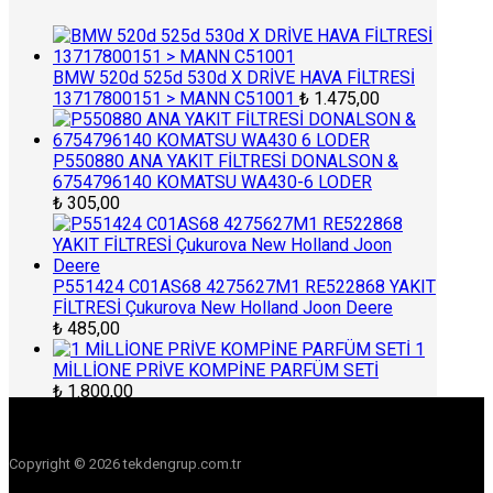
BMW 520d 525d 530d X DRİVE HAVA FİLTRESİ
13717800151 > MANN C51001
₺
1.475,00
P550880 ANA YAKIT FİLTRESİ DONALSON &
6754796140 KOMATSU WA430-6 LODER
₺
305,00
P551424 C01AS68 4275627M1 RE522868 YAKIT
FİLTRESİ Çukurova New Holland Joon Deere
₺
485,00
1
MİLLİONE PRİVE KOMPİNE PARFÜM SETİ
₺
1.800,00
Copyright © 2026 tekdengrup.com.tr