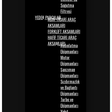
Soğutma
Filtresi
YEDEK PARÇALAR
AĞIR TİCARİ ARAÇ
AKSAMLARI
FORKLİFT AKSAMLARI
HAFİF TİCARİ ARAÇ
AKSAMLARI
Aydınlatma
Ekipmanları
Motor
Ekipmanları
Şanzıman
Ekipmanları
Sızdırmazlık
ve Bağlantı
Ekipmanları
Turbo ve
Ekipmanları
Yakıt