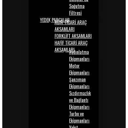
Soğutma
Filtresi
YEDEK PARÇALAR
AĞIR TİCARİ ARAÇ
AKSAMLARI
FORKLİFT AKSAMLARI
HAFİF TİCARİ ARAÇ
AKSAMLARI
Aydınlatma
Ekipmanları
Motor
Ekipmanları
Şanzıman
Ekipmanları
Sızdırmazlık
ve Bağlantı
Ekipmanları
Turbo ve
Ekipmanları
Yakıt