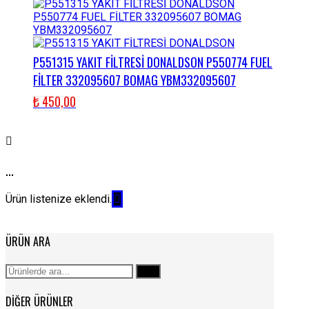
P551315 YAKIT FİLTRESİ DONALDSON P550774 FUEL
FİLTER 332095607 BOMAG YBM332095607
₺
450,00
...
Ürün listenize eklendi.
ÜRÜN ARA
Ara:
Ara
DIĞER ÜRÜNLER