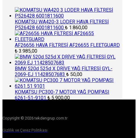
KOMATSU WA420-3 LODER HAVA FİLTRESİ
P526428 6001811600
₺
1.860,00
AF26656 HAVA FİLTRESİ AF26655 FLEETGUARD
₺
3.985,00
BMW 520d 525d X DRİVE YAĞ FİLTRESİ GYL-
2069-EJ 11428507683
₺
50,00
KOMATSU PC300-7 MOTOR YAĞ POMPASI
6261-51-9101
₺
5.900,00
Copyright © 2026 tekdengrup.com.tr
Gizlilik ve Çerez Politikası