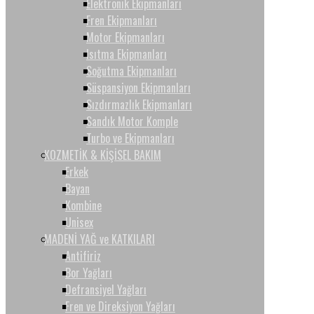
Elektronik Ekipmanları
Fren Ekipmanları
Motor Ekipmanları
Isıtma Ekipmanları
Soğutma Ekipmanları
Süspansiyon Ekipmanları
Sızdırmazlık Ekipmanları
Sandık Motor Komple
Turbo ve Ekipmanları
KOZMETİK & KİŞİSEL BAKIM
Erkek
Bayan
Kombine
Unisex
MADENİ YAĞ ve KATKILARI
Antifiriz
Bor Yağları
Defransiyel Yağları
Fren ve Direksiyon Yağları