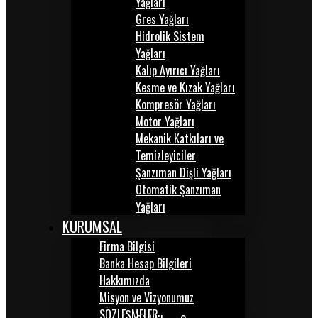
Yağları
Gres Yağları
Hidrolik Sistem
Yağları
Kalıp Ayırıcı Yağları
Kesme ve Kızak Yağları
Kompresör Yağları
Motor Yağları
Mekanik Katkıları ve
Temizleyiciler
Şanzıman Dişli Yağları
Otomatik Şanzıman
Yağları
KURUMSAL
Firma Bilgisi
Banka Hesap Bilgileri
Hakkımızda
Misyon ve Vizyonumuz
SÖZLEŞMELER