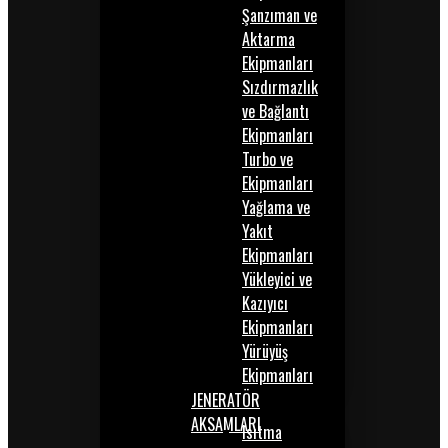
Şanzıman ve
Aktarma
Ekipmanları
Sızdırmazlık
ve Bağlantı
Ekipmanları
Turbo ve
Ekipmanları
Yağlama ve
Yakıt
Ekipmanları
Yükleyici ve
Kazıyıcı
Ekipmanları
Yürüyüş
Ekipmanları
JENERATÖR
AKSAMLARI
Isıtma