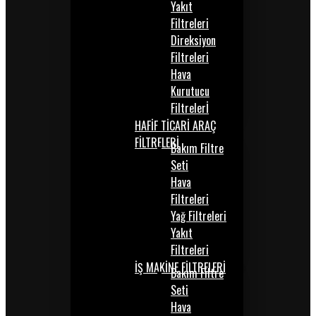
Yakıt
Filtreleri
Direksiyon
Filtreleri
Hava
Kurutucu
Filtrelerİ
HAFİF TİCARİ ARAÇ
FİLTRELERİ
Bakım Filtre
Seti
Hava
Filtreleri
Yağ Filtreleri
Yakıt
Filtreleri
İŞ MAKİNE FİLTRELERİ
Bakım Filtre
Seti
Hava