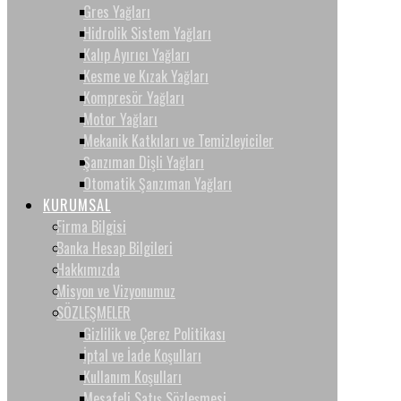
Gres Yağları
Hidrolik Sistem Yağları
Kalıp Ayırıcı Yağları
Kesme ve Kızak Yağları
Kompresör Yağları
Motor Yağları
Mekanik Katkıları ve Temizleyiciler
Şanzıman Dişli Yağları
Otomatik Şanzıman Yağları
KURUMSAL
Firma Bilgisi
Banka Hesap Bilgileri
Hakkımızda
Misyon ve Vizyonumuz
SÖZLEŞMELER
Gizlilik ve Çerez Politikası
İptal ve İade Koşulları
Kullanım Koşulları
Mesafeli Satış Sözleşmesi