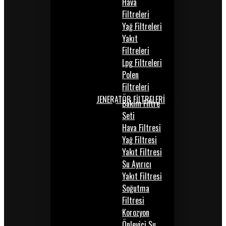
Hava
Filtreleri
Yağ Filtreleri
Yakıt
Filtreleri
Lpg Filtreleri
Polen
Filtreleri
JENERATÖR FİLTRELERİ
Bakım Filtre
Seti
Hava Filtresi
Yağ Filtresi
Yakıt Filtresi
Su Ayırıcı
Yakıt Filtresi
Soğutma
Filtresi
Korozyon
Önleyici Su