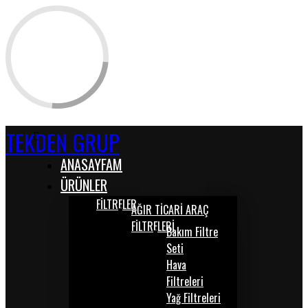
TEKDEN GRUP
ANASAYFAM
ÜRÜNLER
FİLTRELER
AĞIR TİCARİ ARAÇ
FİLTRELERİ
Bakım Filtre
Seti
Hava
Filtreleri
Yağ Filtreleri