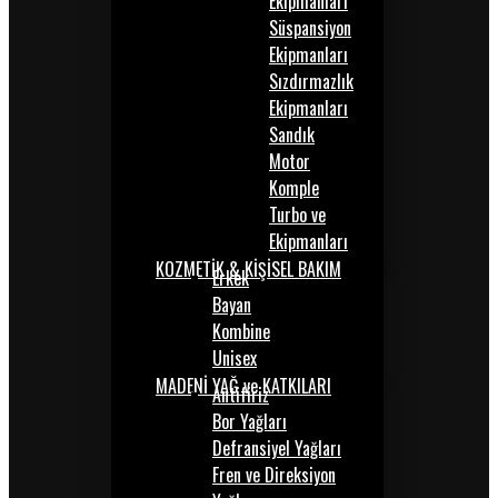
Ekipmanları
Süspansiyon
Ekipmanları
Sızdırmazlık
Ekipmanları
Sandık
Motor
Komple
Turbo ve
Ekipmanları
KOZMETİK & KİŞİSEL BAKIM
Erkek
Bayan
Kombine
Unisex
MADENİ YAĞ ve KATKILARI
Antifiriz
Bor Yağları
Defransiyel Yağları
Fren ve Direksiyon