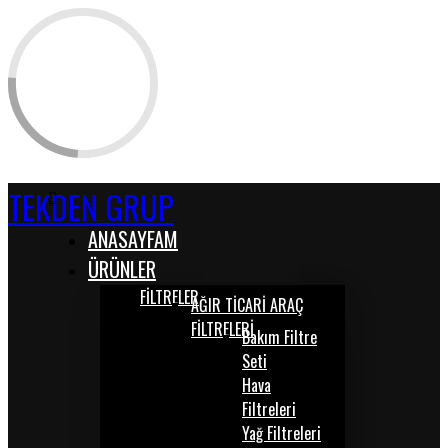
TEKDEN GRUP
ANASAYFAM
ÜRÜNLER
FİLTRELER
AĞIR TİCARİ ARAÇ
FİLTRELERİ
Bakım Filtre
Seti
Hava
Filtreleri
Yağ Filtreleri