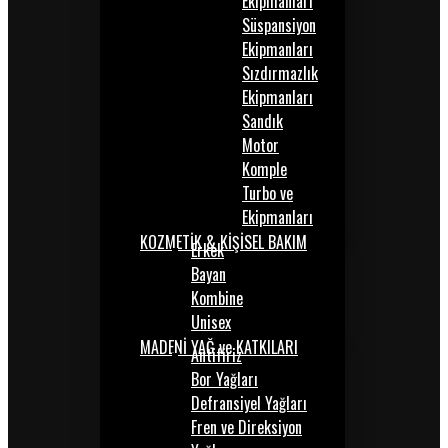
Ekipmanları
Süspansiyon
Ekipmanları
Sızdırmazlık
Ekipmanları
Sandık
Motor
Komple
Turbo ve
Ekipmanları
KOZMETİK & KİŞİSEL BAKIM
Erkek
Bayan
Kombine
Unisex
MADENİ YAĞ ve KATKILARI
Antifiriz
Bor Yağları
Defransiyel Yağları
Fren ve Direksiyon