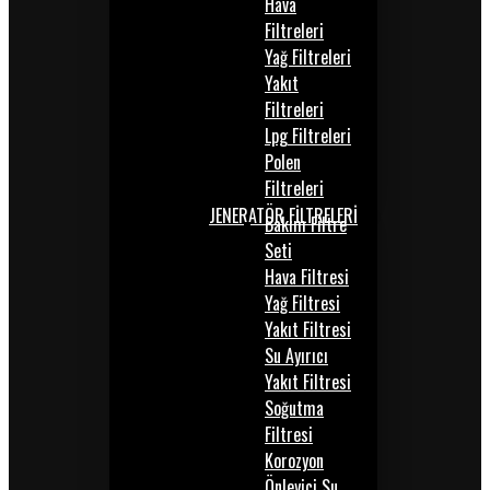
Hava
Filtreleri
Yağ Filtreleri
Yakıt
Filtreleri
Lpg Filtreleri
Polen
Filtreleri
JENERATÖR FİLTRELERİ
Bakım Filtre
Seti
Hava Filtresi
Yağ Filtresi
Yakıt Filtresi
Su Ayırıcı
Yakıt Filtresi
Soğutma
Filtresi
Korozyon
Önleyici Su