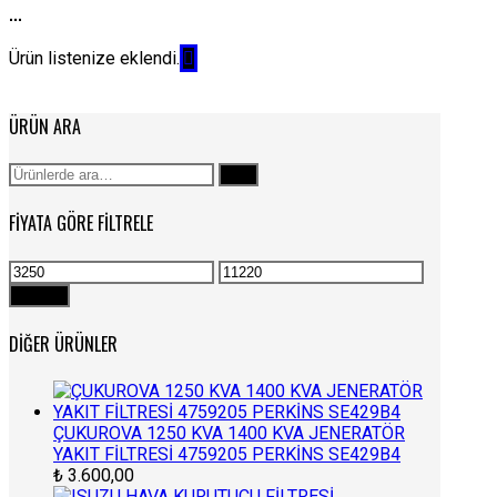
...
Ürün listenize eklendi.
ÜRÜN ARA
Ara:
Ara
FIYATA GÖRE FILTRELE
En
En
düşük
yüksek
Filtrele
fiyat
fiyat
DIĞER ÜRÜNLER
ÇUKUROVA 1250 KVA 1400 KVA JENERATÖR
YAKIT FİLTRESİ 4759205 PERKİNS SE429B4
₺
3.600,00