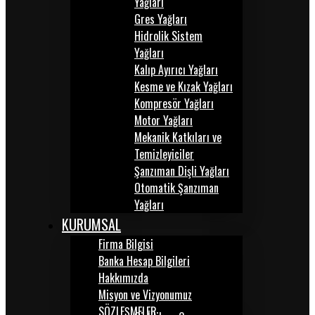
Yağları
Gres Yağları
Hidrolik Sistem
Yağları
Kalıp Ayırıcı Yağları
Kesme ve Kızak Yağları
Kompresör Yağları
Motor Yağları
Mekanik Katkıları ve
Temizleyiciler
Şanzıman Dişli Yağları
Otomatik Şanzıman
Yağları
KURUMSAL
Firma Bilgisi
Banka Hesap Bilgileri
Hakkımızda
Misyon ve Vizyonumuz
SÖZLEŞMELER