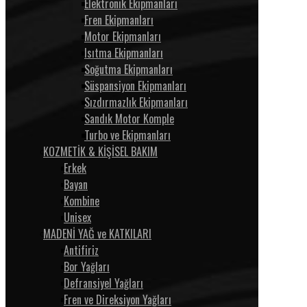
Elektronik Ekipmanları
Fren Ekipmanları
Motor Ekipmanları
Isıtma Ekipmanları
Soğutma Ekipmanları
Süspansiyon Ekipmanları
Sızdırmazlık Ekipmanları
Sandık Motor Komple
Turbo ve Ekipmanları
KOZMETİK & KİŞİSEL BAKIM
Erkek
Bayan
Kombine
Unisex
MADENİ YAĞ ve KATKILARI
Antifiriz
Bor Yağları
Defransiyel Yağları
Fren ve Direksiyon Yağları