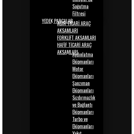
Soğutma
Filtresi
YEDEK PARÇALAR
AĞIR TİCARİ ARAÇ
AKSAMLARI
FORKLİFT AKSAMLARI
HAFİF TİCARİ ARAÇ
AKSAMLARI
Aydınlatma
Ekipmanları
Motor
Ekipmanları
Şanzıman
Ekipmanları
Sızdırmazlık
ve Bağlantı
Ekipmanları
Turbo ve
Ekipmanları
Yakıt