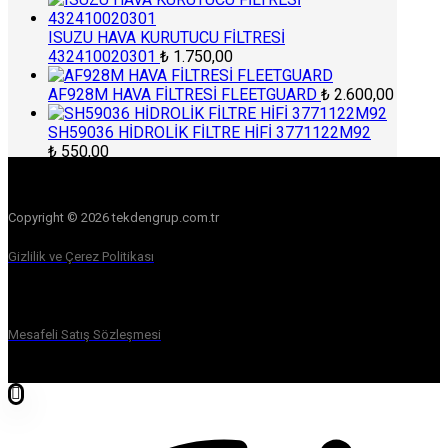
ISUZU HAVA KURUTUCU FİLTRESİ
432410020301
₺
1.750,00
AF928M HAVA FİLTRESİ FLEETGUARD
₺
2.600,00
SH59036 HİDROLİK FİLTRE HİFİ 3771122M92
₺
550,00
Copyright © 2026 tekdengrup.com.tr
Gizlilik ve Çerez Politikası
Mesafeli Satış Sözleşmesi