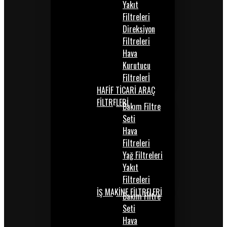
Yakıt
Filtreleri
Direksiyon
Filtreleri
Hava
Kurutucu
Filtrelerİ
HAFİF TİCARİ ARAÇ
FİLTRELERİ
Bakım Filtre
Seti
Hava
Filtreleri
Yağ Filtreleri
Yakıt
Filtreleri
İŞ MAKİNE FİLTRELERİ
Bakım Filtre
Seti
Hava