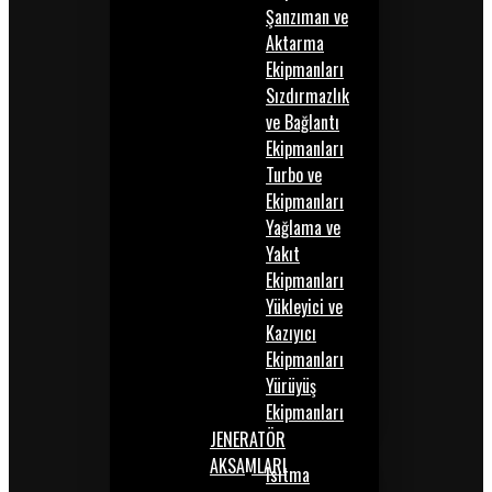
Şanzıman ve
Aktarma
Ekipmanları
Sızdırmazlık
ve Bağlantı
Ekipmanları
Turbo ve
Ekipmanları
Yağlama ve
Yakıt
Ekipmanları
Yükleyici ve
Kazıyıcı
Ekipmanları
Yürüyüş
Ekipmanları
JENERATÖR
AKSAMLARI
Isıtma