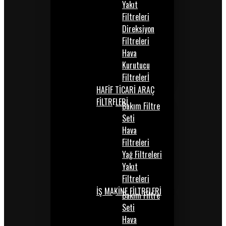
Yakıt
Filtreleri
Direksiyon
Filtreleri
Hava
Kurutucu
Filtrelerİ
HAFİF TİCARİ ARAÇ
FİLTRELERİ
Bakım Filtre
Seti
Hava
Filtreleri
Yağ Filtreleri
Yakıt
Filtreleri
İŞ MAKİNE FİLTRELERİ
Bakım Filtre
Seti
Hava