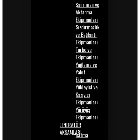
Şanzıman ve
Aktarma
Ekipmanları
Sızdırmazlık
ve Bağlantı
Ekipmanları
Turbo ve
Ekipmanları
Yağlama ve
Yakıt
Ekipmanları
Yükleyici ve
Kazıyıcı
Ekipmanları
Yürüyüş
Ekipmanları
JENERATÖR
AKSAMLARI
Isıtma