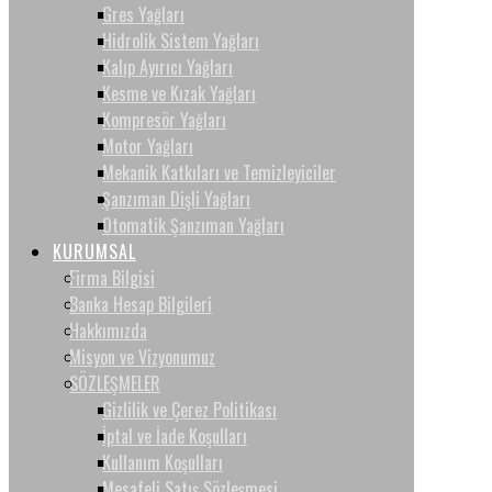
Gres Yağları
Hidrolik Sistem Yağları
Kalıp Ayırıcı Yağları
Kesme ve Kızak Yağları
Kompresör Yağları
Motor Yağları
Mekanik Katkıları ve Temizleyiciler
Şanzıman Dişli Yağları
Otomatik Şanzıman Yağları
KURUMSAL
Firma Bilgisi
Banka Hesap Bilgileri
Hakkımızda
Misyon ve Vizyonumuz
SÖZLEŞMELER
Gizlilik ve Çerez Politikası
İptal ve İade Koşulları
Kullanım Koşulları
Mesafeli Satış Sözleşmesi