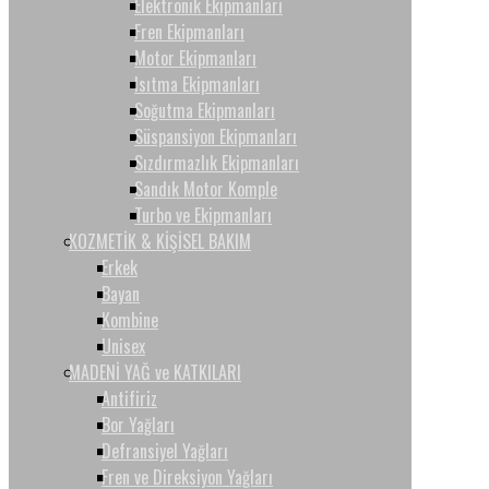
Elektronik Ekipmanları
Fren Ekipmanları
Motor Ekipmanları
Isıtma Ekipmanları
Soğutma Ekipmanları
Süspansiyon Ekipmanları
Sızdırmazlık Ekipmanları
Sandık Motor Komple
Turbo ve Ekipmanları
KOZMETİK & KİŞİSEL BAKIM
Erkek
Bayan
Kombine
Unisex
MADENİ YAĞ ve KATKILARI
Antifiriz
Bor Yağları
Defransiyel Yağları
Fren ve Direksiyon Yağları