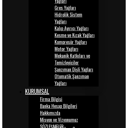
Yağları
Gres Yağları
Hidrolik Sistem
Yağları
Kalıp Ayırıcı Yağları
Kesme ve Kızak Yağları
Kompresör Yağları
Motor Yağları
Mekanik Katkıları ve
Temizleyiciler
Şanzıman Dişli Yağları
Otomatik Şanzıman
Yağları
KURUMSAL
Firma Bilgisi
Banka Hesap Bilgileri
Hakkımızda
Misyon ve Vizyonumuz
SÖZLEŞMELER