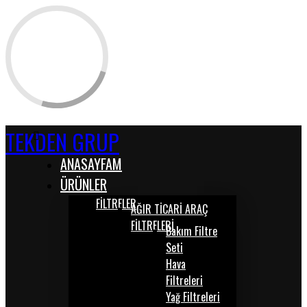
TEKDEN GRUP
ANASAYFAM
ÜRÜNLER
FİLTRELER
AĞIR TİCARİ ARAÇ
FİLTRELERİ
Bakım Filtre
Seti
Hava
Filtreleri
Yağ Filtreleri