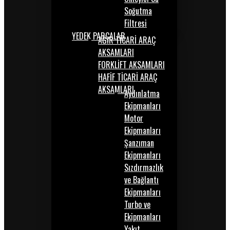
Soğutma
Filtresi
YEDEK PARÇALAR
AĞIR TİCARİ ARAÇ
AKSAMLARI
FORKLİFT AKSAMLARI
HAFİF TİCARİ ARAÇ
AKSAMLARI
Aydınlatma
Ekipmanları
Motor
Ekipmanları
Şanzıman
Ekipmanları
Sızdırmazlık
ve Bağlantı
Ekipmanları
Turbo ve
Ekipmanları
Yakıt