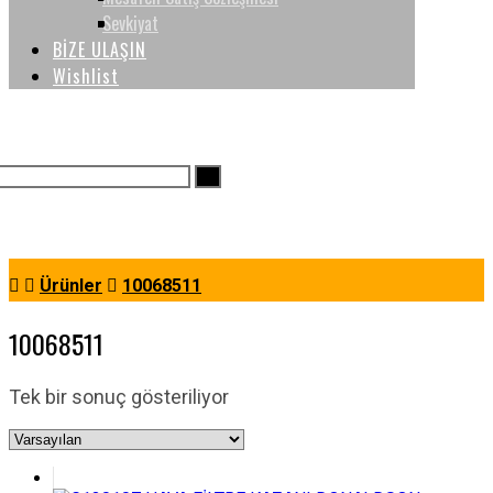
Sevkiyat
BİZE ULAŞIN
Wishlist
Ürünler
10068511
10068511
Tek bir sonuç gösteriliyor