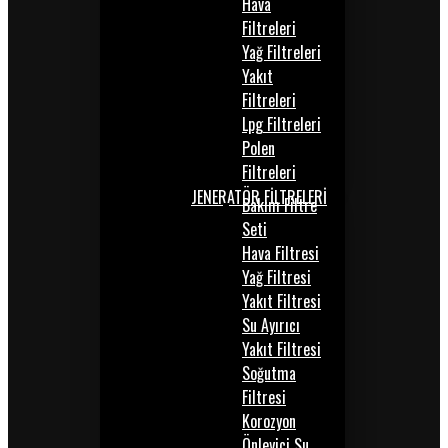
Hava
Filtreleri
Yağ Filtreleri
Yakıt
Filtreleri
Lpg Filtreleri
Polen
Filtreleri
JENERATÖR FİLTRELERİ
Bakım Filtre
Seti
Hava Filtresi
Yağ Filtresi
Yakıt Filtresi
Su Ayırıcı
Yakıt Filtresi
Soğutma
Filtresi
Korozyon
Önleyici Su