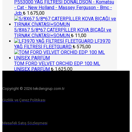
P553000 YAĞ FİLTRESİ DONALDSON - Komatsu
- Cat - New Holland - Massey Ferguson - Bmc -
Jcb
₺
1.675,00
5/8X67 5/8*67 CATERPİLLER KOVA BIÇAĞI ve
TIRNAK CİVATASI+SOMUN
₺
11,00
LF3970
YAĞ FİLTRESİ FLEETGUARD
₺
575,00
TOM FORD VELVET ORCHİD EDP 100 ML
UNİSEX PARFÜM
₺
1.625,00
Copyright © 2026 tekdengrup.com.tr
Gizlilik ve Çerez Politikası
Mesafeli Satış Sözleşmesi