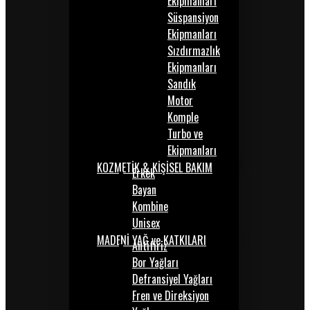
Ekipmanları
Süspansiyon
Ekipmanları
Sızdırmazlık
Ekipmanları
Sandık
Motor
Komple
Turbo ve
Ekipmanları
KOZMETİK & KİŞİSEL BAKIM
Erkek
Bayan
Kombine
Unisex
MADENİ YAĞ ve KATKILARI
Antifiriz
Bor Yağları
Defransiyel Yağları
Fren ve Direksiyon