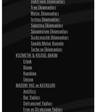
Elektronik Ekipmanları
Fren Ekipmanları
Motor Ekipmanları
Isıtma Ekipmanları
Soğutma Ekipmanları
Süspansiyon Ekipmanları
Sızdırmazlık Ekipmanları
Sandık Motor Komple
Turbo ve Ekipmanları
KOZMETİK & KİŞİSEL BAKIM
Erkek
Bayan
Kombine
Unisex
MADENİ YAĞ ve KATKILARI
Antifiriz
Bor Yağları
Defransiyel Yağları
Fren ve Direksiyon Yağları