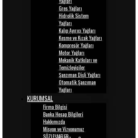
Yağları
Gres Yağları
Hidrolik Sistem
Yağları
Kalıp Ayırıcı Yağları
Kesme ve Kızak Yağları
Kompresör Yağları
Motor Yağları
Mekanik Katkıları ve
Temizleyiciler
Şanzıman Dişli Yağları
Otomatik Şanzıman
Yağları
KURUMSAL
Firma Bilgisi
Banka Hesap Bilgileri
Hakkımızda
Misyon ve Vizyonumuz
SÖZLEŞMELER