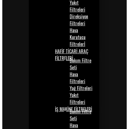
Yakıt
Filtreleri
Direksiyon
Filtreleri
Hava
Kurutucu
Filtrelerİ
HAFİF TİCARİ ARAÇ
FİLTRELERİ
Bakım Filtre
Seti
Hava
Filtreleri
Yağ Filtreleri
Yakıt
Filtreleri
İŞ MAKİNE FİLTRELERİ
Bakım Filtre
Seti
Hava