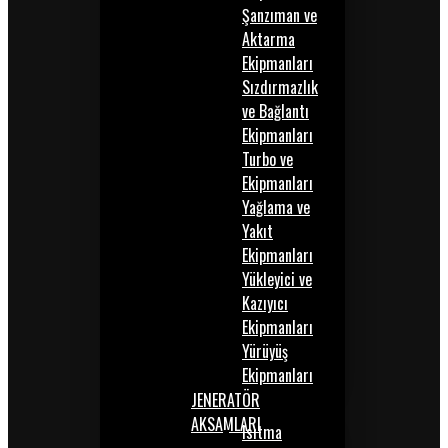
Şanzıman ve
Aktarma
Ekipmanları
Sızdırmazlık
ve Bağlantı
Ekipmanları
Turbo ve
Ekipmanları
Yağlama ve
Yakıt
Ekipmanları
Yükleyici ve
Kazıyıcı
Ekipmanları
Yürüyüş
Ekipmanları
JENERATÖR
AKSAMLARI
Isıtma