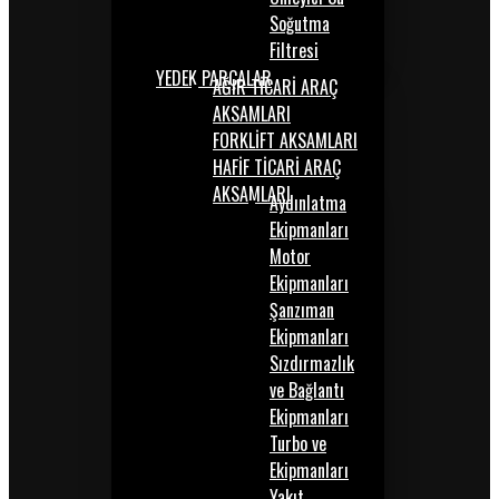
Soğutma
Filtresi
YEDEK PARÇALAR
AĞIR TİCARİ ARAÇ
AKSAMLARI
FORKLİFT AKSAMLARI
HAFİF TİCARİ ARAÇ
AKSAMLARI
Aydınlatma
Ekipmanları
Motor
Ekipmanları
Şanzıman
Ekipmanları
Sızdırmazlık
ve Bağlantı
Ekipmanları
Turbo ve
Ekipmanları
Yakıt