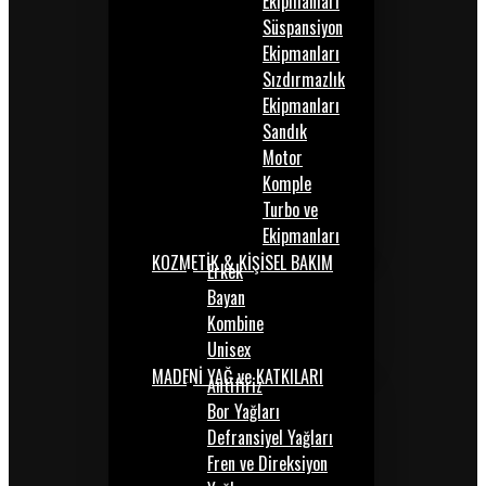
Ekipmanları
Süspansiyon
Ekipmanları
Sızdırmazlık
Ekipmanları
Sandık
Motor
Komple
Turbo ve
Ekipmanları
KOZMETİK & KİŞİSEL BAKIM
Erkek
Bayan
Kombine
Unisex
MADENİ YAĞ ve KATKILARI
Antifiriz
Bor Yağları
Defransiyel Yağları
Fren ve Direksiyon