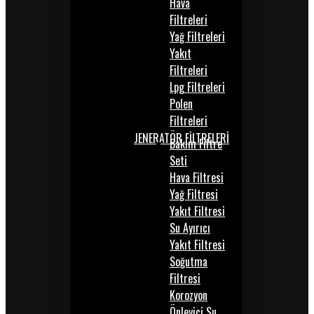
Hava
Filtreleri
Yağ Filtreleri
Yakıt
Filtreleri
Lpg Filtreleri
Polen
Filtreleri
JENERATÖR FİLTRELERİ
Bakım Filtre
Seti
Hava Filtresi
Yağ Filtresi
Yakıt Filtresi
Su Ayırıcı
Yakıt Filtresi
Soğutma
Filtresi
Korozyon
Önleyici Su