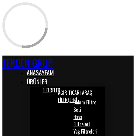
TEKDEN GRUP
ANASAYFAM
ÜRÜNLER
FİLTRELER
AĞIR TİCARİ ARAÇ
FİLTRELERİ
Bakım Filtre
Seti
Hava
Filtreleri
Yağ Filtreleri