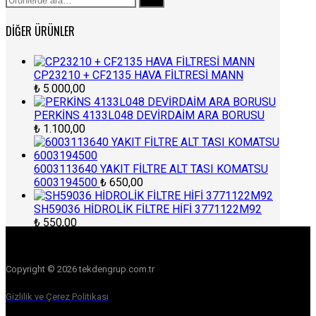
Ara
DIĞER ÜRÜNLER
CP23210 + CF2135 HAVA FİLTRESİ MANN
₺
5.000,00
PERKİNS 4133L048 DEVİRDAİM ARA BORUSU
₺
1.100,00
6003113640 YAKIT FİLTRE ALT TASI KOMATSU
6003194500
₺
650,00
SH59036 HİDROLİK FİLTRE HİFİ 3771122M92
₺
550,00
Copyright © 2026 tekdengrup.com.tr
Gizlilik ve Çerez Politikası