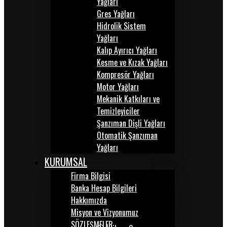
Yağları
Gres Yağları
Hidrolik Sistem
Yağları
Kalıp Ayırıcı Yağları
Kesme ve Kızak Yağları
Kompresör Yağları
Motor Yağları
Mekanik Katkıları ve
Temizleyiciler
Şanzıman Dişli Yağları
Otomatik Şanzıman
Yağları
KURUMSAL
Firma Bilgisi
Banka Hesap Bilgileri
Hakkımızda
Misyon ve Vizyonumuz
SÖZLEŞMELER