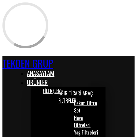
TEKDEN GRUP
ANASAYFAM
ÜRÜNLER
FİLTRELER
AĞIR TİCARİ ARAÇ
FİLTRELERİ
Bakım Filtre
Seti
Hava
Filtreleri
Yağ Filtreleri