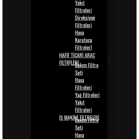
Yakıt
Filtreleri
Direksiyon
Filtreleri
Hava
Kurutucu
Filtrelerİ
HAFİF TİCARİ ARAÇ
FİLTRELERİ
Bakım Filtre
Seti
Hava
Filtreleri
Yağ Filtreleri
Yakıt
Filtreleri
İŞ MAKİNE FİLTRELERİ
Bakım Filtre
Seti
Hava