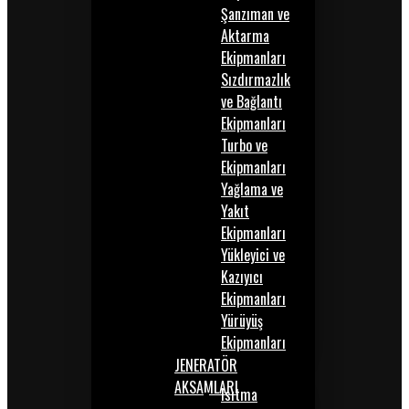
Şanzıman ve
Aktarma
Ekipmanları
Sızdırmazlık
ve Bağlantı
Ekipmanları
Turbo ve
Ekipmanları
Yağlama ve
Yakıt
Ekipmanları
Yükleyici ve
Kazıyıcı
Ekipmanları
Yürüyüş
Ekipmanları
JENERATÖR
AKSAMLARI
Isıtma