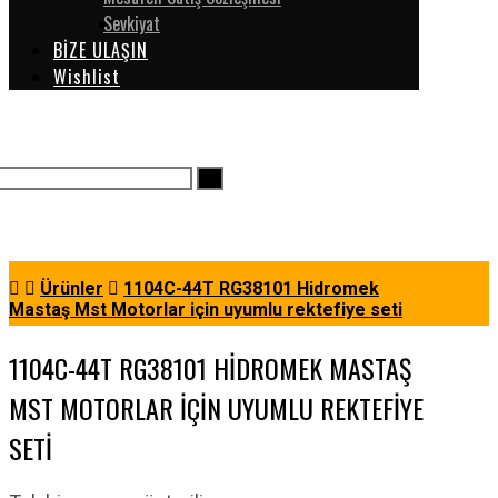
Sevkiyat
BİZE ULAŞIN
Wishlist
Ürünler
1104C-44T RG38101 Hidromek
Mastaş Mst Motorlar için uyumlu rektefiye seti
1104C-44T RG38101 HIDROMEK MASTAŞ
MST MOTORLAR IÇIN UYUMLU REKTEFIYE
SETI