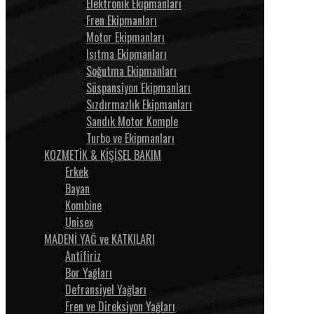
Elektronik Ekipmanları
Fren Ekipmanları
Motor Ekipmanları
Isıtma Ekipmanları
Soğutma Ekipmanları
Süspansiyon Ekipmanları
Sızdırmazlık Ekipmanları
Sandık Motor Komple
Turbo ve Ekipmanları
KOZMETİK & KİŞİSEL BAKIM
Erkek
Bayan
Kombine
Unisex
MADENİ YAĞ ve KATKILARI
Antifiriz
Bor Yağları
Defransiyel Yağları
Fren ve Direksiyon Yağları