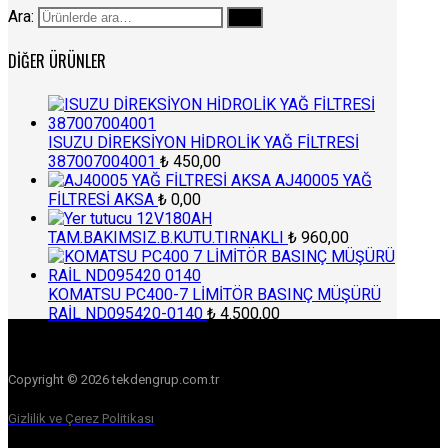
Ara:
Ara
DIĞER ÜRÜNLER
ISUZU DİREKSİYON HİDROLİK YAĞ FİLTRESİ
387007004001
₺
450,00
AJ40005 YAĞ
FİLTRESİ AKSA
₺
0,00
12V180AH
TAM.BAKIMSIZ.B.KUTU.TIRNAKLI
₺
960,00
KOMATSU PC400-7 LİMİTÖR BASINÇ MÜŞÜRÜ
RAİL ND095420-0140
₺
4.500,00
Copyright © 2026 tekdengrup.com.tr
Gizlilik ve Çerez Politikası