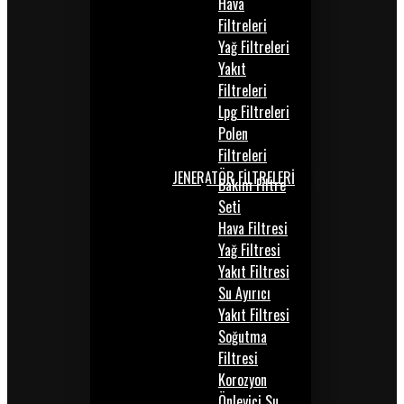
Hava
Filtreleri
Yağ Filtreleri
Yakıt
Filtreleri
Lpg Filtreleri
Polen
Filtreleri
JENERATÖR FİLTRELERİ
Bakım Filtre
Seti
Hava Filtresi
Yağ Filtresi
Yakıt Filtresi
Su Ayırıcı
Yakıt Filtresi
Soğutma
Filtresi
Korozyon
Önleyici Su