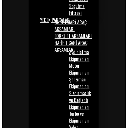
Soğutma
Filtresi
YEDEK PARÇALAR
AĞIR TİCARİ ARAÇ
AKSAMLARI
FORKLİFT AKSAMLARI
HAFİF TİCARİ ARAÇ
AKSAMLARI
Aydınlatma
Ekipmanları
Motor
Ekipmanları
Şanzıman
Ekipmanları
Sızdırmazlık
ve Bağlantı
Ekipmanları
Turbo ve
Ekipmanları
Yakıt