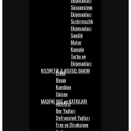
Ekipmanları
Süspansiyon
Ekipmanları
Sızdırmazlık
Ekipmanları
Sandık
Motor
Komple
Turbo ve
Ekipmanları
KOZMETİK & KİŞİSEL BAKIM
Erkek
Bayan
Kombine
Unisex
MADENİ YAĞ ve KATKILARI
Antifiriz
Bor Yağları
Defransiyel Yağları
Fren ve Direksiyon