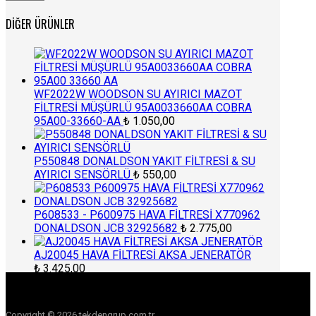
fiyat
fiyat
DIĞER ÜRÜNLER
WF2022W WOODSON SU AYIRICI MAZOT
FİLTRESİ MÜŞÜRLÜ 95A0033660AA COBRA
95A00-33660-AA
₺
1.050,00
P550848 DONALDSON YAKIT FİLTRESİ & SU
AYIRICI SENSÖRLÜ
₺
550,00
P608533 - P600975 HAVA FİLTRESİ X770962
DONALDSON JCB 32925682
₺
2.775,00
AJ20045 HAVA FİLTRESİ AKSA JENERATÖR
₺
3.425,00
Copyright © 2026 tekdengrup.com.tr