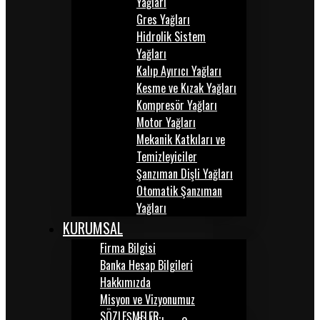
Yağları
Gres Yağları
Hidrolik Sistem
Yağları
Kalıp Ayırıcı Yağları
Kesme ve Kızak Yağları
Kompresör Yağları
Motor Yağları
Mekanik Katkıları ve
Temizleyiciler
Şanzıman Dişli Yağları
Otomatik Şanzıman
Yağları
KURUMSAL
Firma Bilgisi
Banka Hesap Bilgileri
Hakkımızda
Misyon ve Vizyonumuz
SÖZLEŞMELER