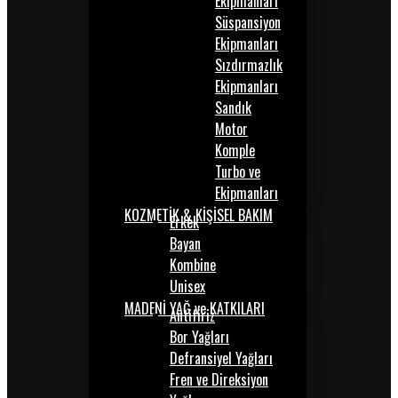
Ekipmanları
Süspansiyon
Ekipmanları
Sızdırmazlık
Ekipmanları
Sandık
Motor
Komple
Turbo ve
Ekipmanları
KOZMETİK & KİŞİSEL BAKIM
Erkek
Bayan
Kombine
Unisex
MADENİ YAĞ ve KATKILARI
Antifiriz
Bor Yağları
Defransiyel Yağları
Fren ve Direksiyon