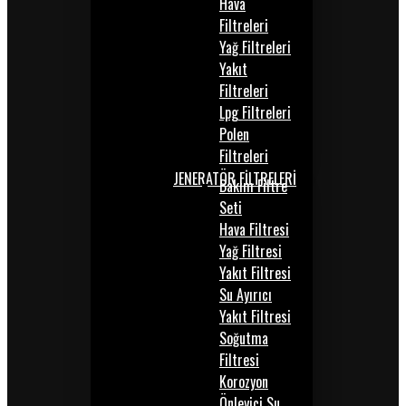
Hava
Filtreleri
Yağ Filtreleri
Yakıt
Filtreleri
Lpg Filtreleri
Polen
Filtreleri
JENERATÖR FİLTRELERİ
Bakım Filtre
Seti
Hava Filtresi
Yağ Filtresi
Yakıt Filtresi
Su Ayırıcı
Yakıt Filtresi
Soğutma
Filtresi
Korozyon
Önleyici Su