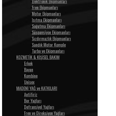
Elektronik Ekipmanları
Fren Ekipmanları
Motor Ekipmanları
Isıtma Ekipmanları
Soğutma Ekipmanları
Süspansiyon Ekipmanları
Sızdırmazlık Ekipmanları
Sandık Motor Komple
Turbo ve Ekipmanları
KOZMETİK & KİŞİSEL BAKIM
Erkek
Bayan
Kombine
Unisex
MADENİ YAĞ ve KATKILARI
Antifiriz
Bor Yağları
Defransiyel Yağları
Fren ve Direksiyon Yağları