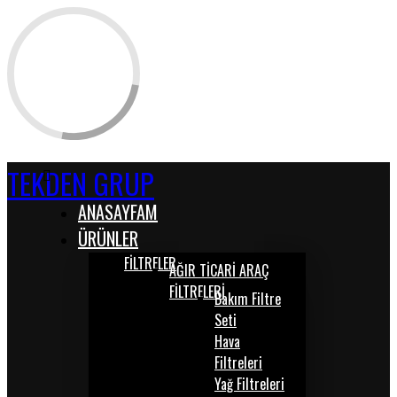
TEKDEN GRUP
ANASAYFAM
ÜRÜNLER
FİLTRELER
AĞIR TİCARİ ARAÇ
FİLTRELERİ
Bakım Filtre
Seti
Hava
Filtreleri
Yağ Filtreleri