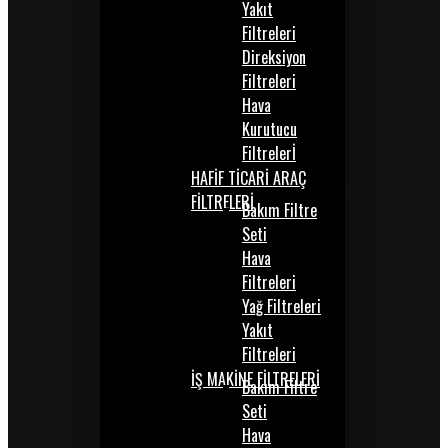
Yakıt
Filtreleri
Direksiyon
Filtreleri
Hava
Kurutucu
Filtrelerİ
HAFİF TİCARİ ARAÇ
FİLTRELERİ
Bakım Filtre
Seti
Hava
Filtreleri
Yağ Filtreleri
Yakıt
Filtreleri
İŞ MAKİNE FİLTRELERİ
Bakım Filtre
Seti
Hava