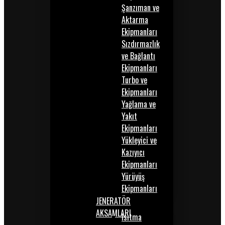
Şanzıman ve
Aktarma
Ekipmanları
Sızdırmazlık
ve Bağlantı
Ekipmanları
Turbo ve
Ekipmanları
Yağlama ve
Yakıt
Ekipmanları
Yükleyici ve
Kazıyıcı
Ekipmanları
Yürüyüş
Ekipmanları
JENERATÖR
AKSAMLARI
Isıtma