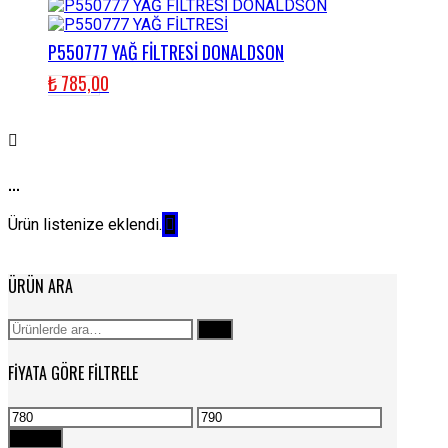
P550777 YAĞ FİLTRESİ DONALDSON
₺
785,00
...
Ürün listenize eklendi.
ÜRÜN ARA
Ara:
Ara
FIYATA GÖRE FILTRELE
En
En
düşük
yüksek
Filtrele