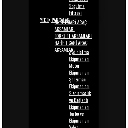
Soğutma
Filtresi
YEDEK PARÇALAR
AĞIR TİCARİ ARAÇ
AKSAMLARI
FORKLİFT AKSAMLARI
HAFİF TİCARİ ARAÇ
AKSAMLARI
Aydınlatma
Ekipmanları
Motor
Ekipmanları
Şanzıman
Ekipmanları
Sızdırmazlık
ve Bağlantı
Ekipmanları
Turbo ve
Ekipmanları
Yakıt