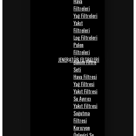
Hava
Filtreleri
Yağ Filtreleri
Yakıt
Filtreleri
Lpg Filtreleri
Polen
Filtreleri
JENERATÖR FİLTRELERİ
Bakım Filtre
Seti
Hava Filtresi
Yağ Filtresi
Yakıt Filtresi
Su Ayırıcı
Yakıt Filtresi
Soğutma
Filtresi
Korozyon
Önleyici Su