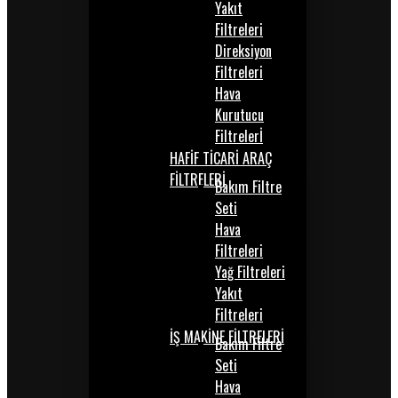
Yakıt
Filtreleri
Direksiyon
Filtreleri
Hava
Kurutucu
Filtrelerİ
HAFİF TİCARİ ARAÇ
FİLTRELERİ
Bakım Filtre
Seti
Hava
Filtreleri
Yağ Filtreleri
Yakıt
Filtreleri
İŞ MAKİNE FİLTRELERİ
Bakım Filtre
Seti
Hava