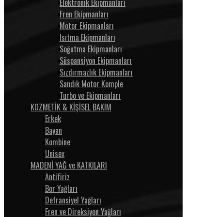
Elektronik Ekipmanları
Fren Ekipmanları
Motor Ekipmanları
Isıtma Ekipmanları
Soğutma Ekipmanları
Süspansiyon Ekipmanları
Sızdırmazlık Ekipmanları
Sandık Motor Komple
Turbo ve Ekipmanları
KOZMETİK & KİŞİSEL BAKIM
Erkek
Bayan
Kombine
Unisex
MADENİ YAĞ ve KATKILARI
Antifiriz
Bor Yağları
Defransiyel Yağları
Fren ve Direksiyon Yağları