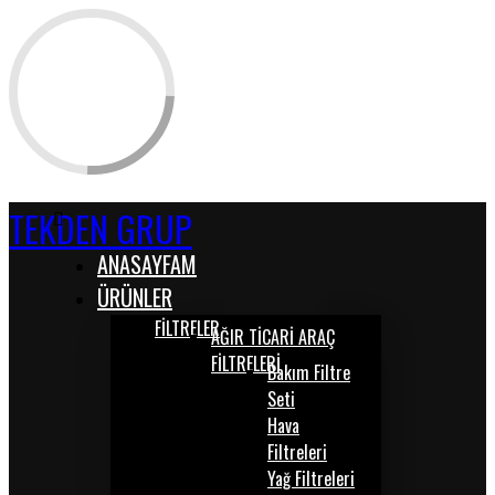
TEKDEN GRUP
ANASAYFAM
ÜRÜNLER
FİLTRELER
AĞIR TİCARİ ARAÇ
FİLTRELERİ
Bakım Filtre
Seti
Hava
Filtreleri
Yağ Filtreleri