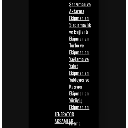
Şanzıman ve
Aktarma
Ekipmanları
Sızdırmazlık
ve Bağlantı
Ekipmanları
Turbo ve
Ekipmanları
Yağlama ve
Yakıt
Ekipmanları
Yükleyici ve
Kazıyıcı
Ekipmanları
Yürüyüş
Ekipmanları
JENERATÖR
AKSAMLARI
Isıtma