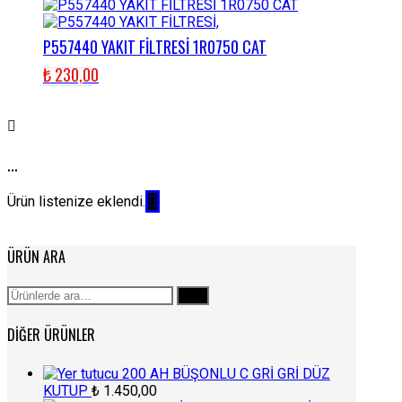
P557440 YAKIT FİLTRESİ 1R0750 CAT
₺
230,00
...
Ürün listenize eklendi.
ÜRÜN ARA
Ara:
Ara
DIĞER ÜRÜNLER
200 AH BÜŞONLU C GRİ GRİ DÜZ
KUTUP
₺
1.450,00