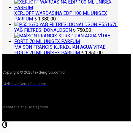
XERJOFF WARDASİNA EDP 100 ML UNİSEX
PARFÜM
₺
1.380,00
P551670
YAĞ FİLTRESİ DONALDSON
₺
750,00
MAİSON FRANCIS KURKDJİAN AGUA VİTAE
FORTE 70 ML UNİSEX PARFÜM
₺
1.850,00
Copyright © 2026 tekdengrup.com.tr
Gizlilik ve Çerez Politikası
Mesafeli Satış Sözleşmesi