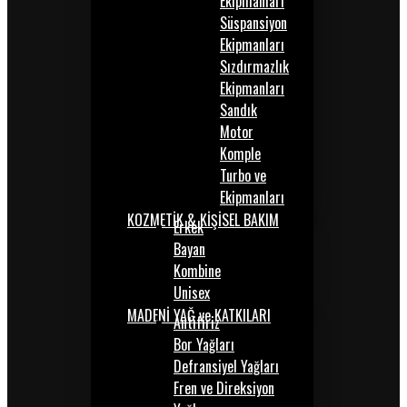
Ekipmanları
Süspansiyon
Ekipmanları
Sızdırmazlık
Ekipmanları
Sandık
Motor
Komple
Turbo ve
Ekipmanları
KOZMETİK & KİŞİSEL BAKIM
Erkek
Bayan
Kombine
Unisex
MADENİ YAĞ ve KATKILARI
Antifiriz
Bor Yağları
Defransiyel Yağları
Fren ve Direksiyon