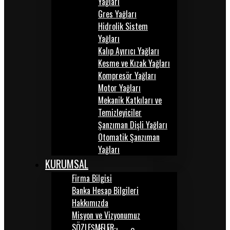
Yağları
Gres Yağları
Hidrolik Sistem
Yağları
Kalıp Ayırıcı Yağları
Kesme ve Kızak Yağları
Kompresör Yağları
Motor Yağları
Mekanik Katkıları ve
Temizleyiciler
Şanzıman Dişli Yağları
Otomatik Şanzıman
Yağları
KURUMSAL
Firma Bilgisi
Banka Hesap Bilgileri
Hakkımızda
Misyon ve Vizyonumuz
SÖZLEŞMELER