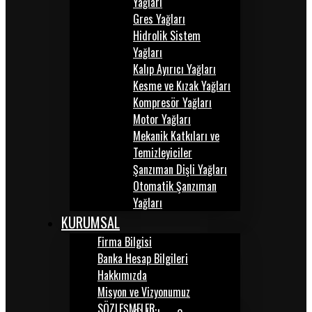
Yağları
Gres Yağları
Hidrolik Sistem
Yağları
Kalıp Ayırıcı Yağları
Kesme ve Kızak Yağları
Kompresör Yağları
Motor Yağları
Mekanik Katkıları ve
Temizleyiciler
Şanzıman Dişli Yağları
Otomatik Şanzıman
Yağları
KURUMSAL
Firma Bilgisi
Banka Hesap Bilgileri
Hakkımızda
Misyon ve Vizyonumuz
SÖZLEŞMELER