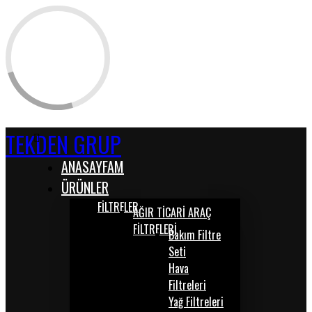
TEKDEN GRUP
ANASAYFAM
ÜRÜNLER
FİLTRELER
AĞIR TİCARİ ARAÇ
FİLTRELERİ
Bakım Filtre
Seti
Hava
Filtreleri
Yağ Filtreleri