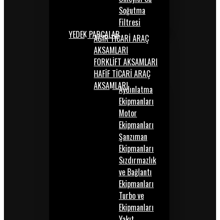
Soğutma
Filtresi
YEDEK PARÇALAR
AĞIR TİCARİ ARAÇ
AKSAMLARI
FORKLİFT AKSAMLARI
HAFİF TİCARİ ARAÇ
AKSAMLARI
Aydınlatma
Ekipmanları
Motor
Ekipmanları
Şanzıman
Ekipmanları
Sızdırmazlık
ve Bağlantı
Ekipmanları
Turbo ve
Ekipmanları
Yakıt