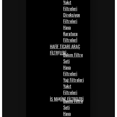
Yakıt
Filtreleri
Direksiyon
Filtreleri
Hava
Kurutucu
Filtrelerİ
HAFİF TİCARİ ARAÇ
FİLTRELERİ
Bakım Filtre
Seti
Hava
Filtreleri
Yağ Filtreleri
Yakıt
Filtreleri
İŞ MAKİNE FİLTRELERİ
Bakım Filtre
Seti
Hava