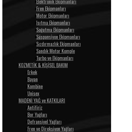
Elektronik Ekipmanları
Fren Ekipmanları
Motor Ekipmanları
Isıtma Ekipmanları
Soğutma Ekipmanları
Süspansiyon Ekipmanları
Sızdırmazlık Ekipmanları
Sandık Motor Komple
Turbo ve Ekipmanları
KOZMETİK & KİŞİSEL BAKIM
Erkek
Bayan
Kombine
Unisex
MADENİ YAĞ ve KATKILARI
Antifiriz
Bor Yağları
Defransiyel Yağları
Fren ve Direksiyon Yağları