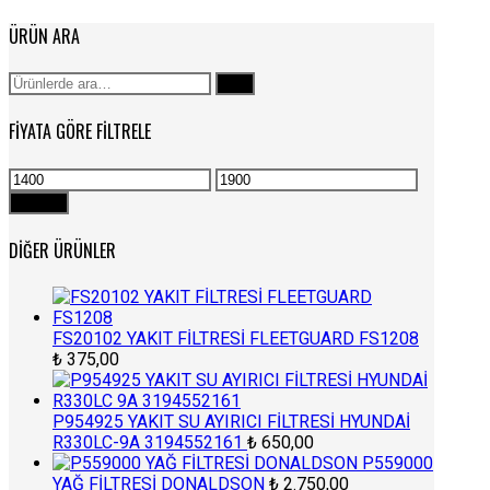
ÜRÜN ARA
Ara:
Ara
FIYATA GÖRE FILTRELE
En
En
düşük
yüksek
Filtrele
fiyat
fiyat
DIĞER ÜRÜNLER
FS20102 YAKIT FİLTRESİ FLEETGUARD FS1208
₺
375,00
P954925 YAKIT SU AYIRICI FİLTRESİ HYUNDAİ
R330LC-9A 3194552161
₺
650,00
P559000
YAĞ FİLTRESİ DONALDSON
₺
2.750,00