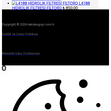
L4188
HİDROLİK FİLTRESİ FİLTORQ
₺
850,00
Copyright © 2026 tekdengrup.com.tr
Gizlilik ve Çerez Politikası
Mesafeli Satış Sözleşmesi