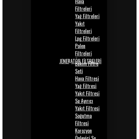
Hava
Filtreleri
Yağ Filtreleri
Yakıt
Filtreleri
Lpg Filtreleri
Polen
Filtreleri
JENERATÖR FİLTRELERİ
Bakım Filtre
Seti
Hava Filtresi
Yağ Filtresi
Yakıt Filtresi
Su Ayırıcı
Yakıt Filtresi
Soğutma
Filtresi
Korozyon
Önleyici Su