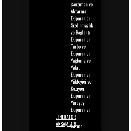
Şanzıman ve
Aktarma
Ekipmanları
Sızdırmazlık
ve Bağlantı
Ekipmanları
Turbo ve
Ekipmanları
Yağlama ve
Yakıt
Ekipmanları
Yükleyici ve
Kazıyıcı
Ekipmanları
Yürüyüş
Ekipmanları
JENERATÖR
AKSAMLARI
Isıtma