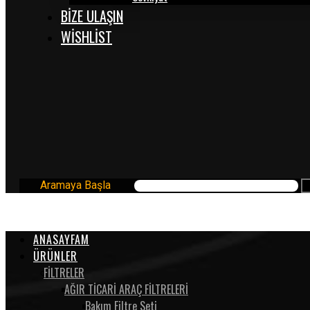
BİZE ULAŞIN
WISHLIST
Aramaya Başla
ANASAYFAM
ÜRÜNLER
FİLTRELER
AĞIR TİCARİ ARAÇ FİLTRELERİ
Bakım Filtre Seti