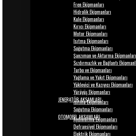
Fren Ekipmanları
Hidrolik Ekipmanları
Kule Ekipmanları
Kırıcı Ekipmanları
Motor Ekipmanları
Isıtma Ekipmanları
Soğutma Ekipmanları
Şanzıman ve Aktarma Ekipmanlar
Sızdırmazlık ve Bağlantı Ekipmanl
Turbo ve Ekipmanları
Yağlama ve Yakıt Ekipmanları
Yükleyici ve Kazıyıcı Ekipmanları
Yürüyüş Ekipmanları
JENERATÖR AKSAMLARI
Isıtma Ekipmanları
Soğutma Ekipmanları
OTOMOBİL AKSAMLARI
Aydınlatma Ekipmanları
Defransiyel Ekipmanları
Elektrik Ekipmanları