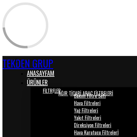
TEKDEN GRUP
ANASAYFAM
ÜRÜNLER
FİLTRELER
AĞIR TİCARİ ARAÇ FİLTRELERİ
Bakım Filtre Seti
Hava Filtreleri
Yağ Filtreleri
Yakıt Filtreleri
Direksiyon Filtreleri
Hava Kurutucu Filtrelerİ