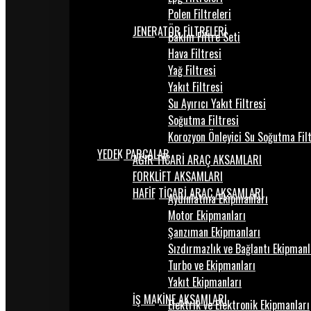
Polen Filtreleri
JENERATÖR FİLTRELERİ
Bakım Filtre Seti
Hava Filtresi
Yağ Filtresi
Yakıt Filtresi
Su Ayırıcı Yakıt Filtresi
Soğutma Filtresi
Korozyon Önleyici Su Soğutma Fil
YEDEK PARÇALAR
AĞIR TİCARİ ARAÇ AKSAMLARI
FORKLİFT AKSAMLARI
HAFİF TİCARİ ARAÇ AKSAMLARI
Aydınlatma Ekipmanları
Motor Ekipmanları
Şanzıman Ekipmanları
Sızdırmazlık ve Bağlantı Ekipmanl
Turbo ve Ekipmanları
Yakıt Ekipmanları
İŞ MAKİNE AKSAMLARI
Elektrik ve Elektronik Ekipmanları