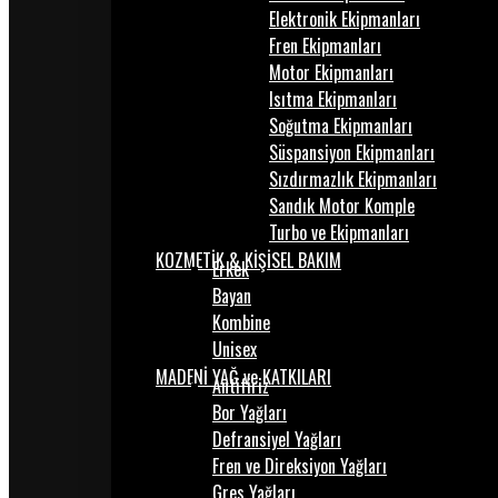
Elektronik Ekipmanları
Fren Ekipmanları
Motor Ekipmanları
Isıtma Ekipmanları
Soğutma Ekipmanları
Süspansiyon Ekipmanları
Sızdırmazlık Ekipmanları
Sandık Motor Komple
Turbo ve Ekipmanları
KOZMETİK & KİŞİSEL BAKIM
Erkek
Bayan
Kombine
Unisex
MADENİ YAĞ ve KATKILARI
Antifiriz
Bor Yağları
Defransiyel Yağları
Fren ve Direksiyon Yağları
Gres Yağları