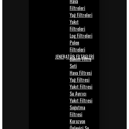
Hava
Filtreleri
Yağ Filtreleri
Yakıt
Filtreleri
Lpg Filtreleri
Polen
Filtreleri
JENERATÖR FİLTRELERİ
Bakım Filtre
Seti
Hava Filtresi
Yağ Filtresi
Yakıt Filtresi
Su Ayırıcı
Yakıt Filtresi
Soğutma
Filtresi
Korozyon
Önleyici Su