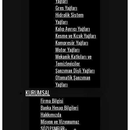
Yağları
Gres Yağları
Hidrolik Sistem
Yağları
Kalıp Ayırıcı Yağları
Kesme ve Kızak Yağları
Kompresör Yağları
Motor Yağları
Mekanik Katkıları ve
Temizleyiciler
Şanzıman Dişli Yağları
Otomatik Şanzıman
Yağları
KURUMSAL
Firma Bilgisi
Banka Hesap Bilgileri
Hakkımızda
Misyon ve Vizyonumuz
SÖZLEŞMELER