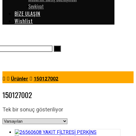
Sevkiyat
BİZE ULAŞIN
Wishlist
Ürünler
150127002
150127002
Tek bir sonuç gösteriliyor