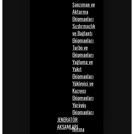
Şanzıman ve
Aktarma
Ekipmanları
Sızdırmazlık
ve Bağlantı
Ekipmanları
Turbo ve
Ekipmanları
Yağlama ve
Yakıt
Ekipmanları
Yükleyici ve
Kazıyıcı
Ekipmanları
Yürüyüş
Ekipmanları
JENERATÖR
AKSAMLARI
Isıtma