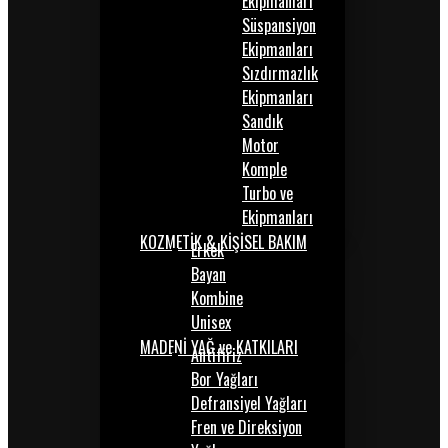
Ekipmanları
Süspansiyon
Ekipmanları
Sızdırmazlık
Ekipmanları
Sandık
Motor
Komple
Turbo ve
Ekipmanları
KOZMETİK & KİŞİSEL BAKIM
Erkek
Bayan
Kombine
Unisex
MADENİ YAĞ ve KATKILARI
Antifiriz
Bor Yağları
Defransiyel Yağları
Fren ve Direksiyon