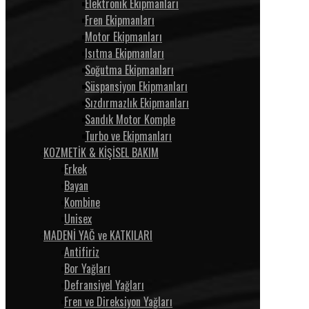
Elektronik Ekipmanları
Fren Ekipmanları
Motor Ekipmanları
Isıtma Ekipmanları
Soğutma Ekipmanları
Süspansiyon Ekipmanları
Sızdırmazlık Ekipmanları
Sandık Motor Komple
Turbo ve Ekipmanları
KOZMETİK & KİŞİSEL BAKIM
Erkek
Bayan
Kombine
Unisex
MADENİ YAĞ ve KATKILARI
Antifiriz
Bor Yağları
Defransiyel Yağları
Fren ve Direksiyon Yağları