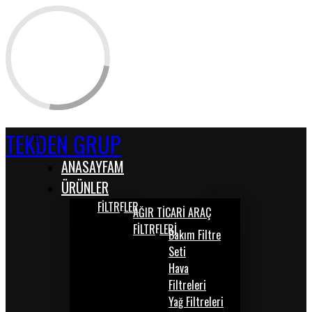
TEKDEN GRUP
ANASAYFAM
ÜRÜNLER
FİLTRELER
AĞIR TİCARİ ARAÇ
FİLTRELERİ
Bakım Filtre
Seti
Hava
Filtreleri
Yağ Filtreleri