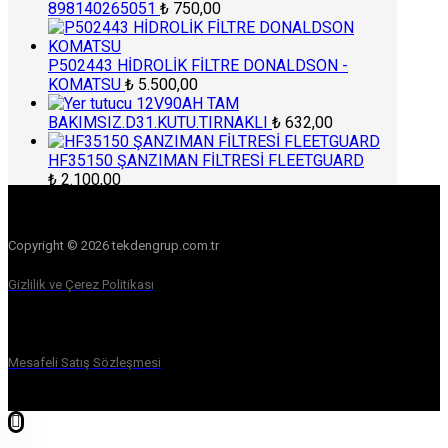
898140265051
₺
750,00
P502443 HİDROLİK FİLTRE DONALDSON -
KOMATSU
₺
5.500,00
12V90AH TAM
BAKIMSIZ.D31.KUTU.TIRNAKLI
₺
632,00
HF35150 ŞANZIMAN FİLTRESİ FLEETGUARD
₺
2.100,00
Copyright © 2026 tekdengrup.com.tr
Gizlilik ve Çerez Politikası
Mesafeli Satış Sözleşmesi