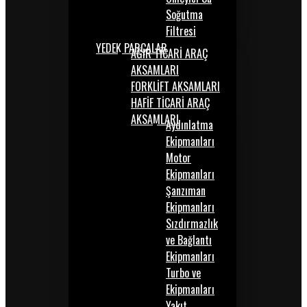
Soğutma
Filtresi
YEDEK PARÇALAR
AĞIR TİCARİ ARAÇ
AKSAMLARI
FORKLİFT AKSAMLARI
HAFİF TİCARİ ARAÇ
AKSAMLARI
Aydınlatma
Ekipmanları
Motor
Ekipmanları
Şanzıman
Ekipmanları
Sızdırmazlık
ve Bağlantı
Ekipmanları
Turbo ve
Ekipmanları
Yakıt