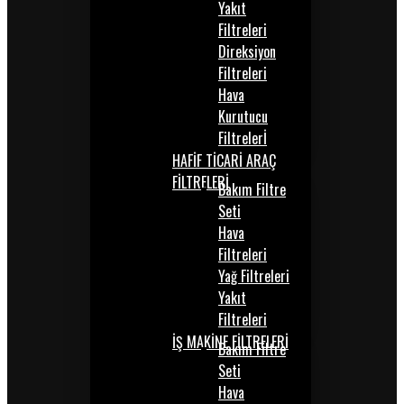
Yakıt
Filtreleri
Direksiyon
Filtreleri
Hava
Kurutucu
Filtrelerİ
HAFİF TİCARİ ARAÇ
FİLTRELERİ
Bakım Filtre
Seti
Hava
Filtreleri
Yağ Filtreleri
Yakıt
Filtreleri
İŞ MAKİNE FİLTRELERİ
Bakım Filtre
Seti
Hava