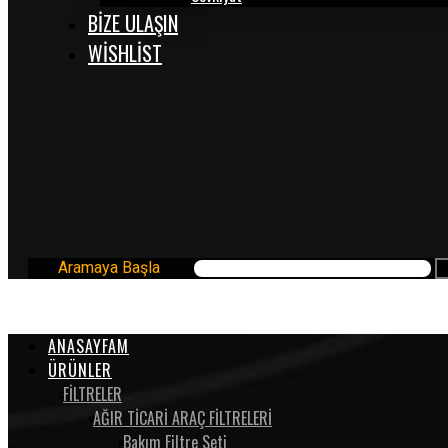
BİZE ULAŞIN
WISHLIST
Aramaya Başla
ANASAYFAM
ÜRÜNLER
FİLTRELER
AĞIR TİCARİ ARAÇ FİLTRELERİ
Bakım Filtre Seti