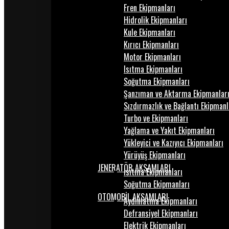
Fren Ekipmanları
Hidrolik Ekipmanları
Kule Ekipmanları
Kırıcı Ekipmanları
Motor Ekipmanları
Isıtma Ekipmanları
Soğutma Ekipmanları
Şanzıman ve Aktarma Ekipmanlar
Sızdırmazlık ve Bağlantı Ekipmanl
Turbo ve Ekipmanları
Yağlama ve Yakıt Ekipmanları
Yükleyici ve Kazıyıcı Ekipmanları
Yürüyüş Ekipmanları
JENERATÖR AKSAMLARI
Isıtma Ekipmanları
Soğutma Ekipmanları
OTOMOBİL AKSAMLARI
Aydınlatma Ekipmanları
Defransiyel Ekipmanları
Elektrik Ekipmanları