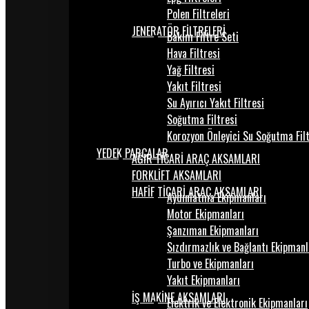
Polen Filtreleri
JENERATÖR FİLTRELERİ
Bakım Filtre Seti
Hava Filtresi
Yağ Filtresi
Yakıt Filtresi
Su Ayırıcı Yakıt Filtresi
Soğutma Filtresi
Korozyon Önleyici Su Soğutma Fil
YEDEK PARÇALAR
AĞIR TİCARİ ARAÇ AKSAMLARI
FORKLİFT AKSAMLARI
HAFİF TİCARİ ARAÇ AKSAMLARI
Aydınlatma Ekipmanları
Motor Ekipmanları
Şanzıman Ekipmanları
Sızdırmazlık ve Bağlantı Ekipmanl
Turbo ve Ekipmanları
Yakıt Ekipmanları
İŞ MAKİNE AKSAMLARI
Elektrik ve Elektronik Ekipmanları