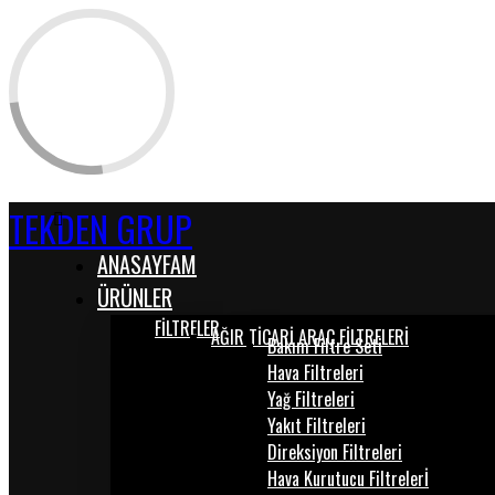
TEKDEN GRUP
ANASAYFAM
ÜRÜNLER
FİLTRELER
AĞIR TİCARİ ARAÇ FİLTRELERİ
Bakım Filtre Seti
Hava Filtreleri
Yağ Filtreleri
Yakıt Filtreleri
Direksiyon Filtreleri
Hava Kurutucu Filtrelerİ