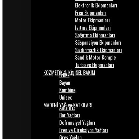
Elektronik Ekipmanları
Fren Ekipmanları
Motor Ekipmanları
Isıtma Ekipmanları
Soğutma Ekipmanları
Süspansiyon Ekipmanları
Sızdırmazlık Ekipmanları
Sandık Motor Komple
Turbo ve Ekipmanları
KOZMETİK & KİŞİSEL BAKIM
Erkek
Bayan
Kombine
Unisex
MADENİ YAĞ ve KATKILARI
Antifiriz
Bor Yağları
Defransiyel Yağları
Fren ve Direksiyon Yağları
Gres Yağları