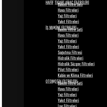
HAFİF TİCARİ ARAÇ FİLTRELERİ
Bakım Filtre Seti
Hava Filtreleri
Yağ Filtreleri
Yakıt Filtreleri
İŞ MAKİNE FİLTRELERİ
Bakım Filtre Seti
Hava Filtreleri
Yağ Filtreleri
Yakıt Filtreleri
Soğutma Filtresi
Hidrolik Filtreleri
Hidrolik Süzgeç Filtreleri
Pilot Filtreleri
Kabin ve Klima Filtreleri
OTOMOTİV FİLTRELERİ
Bakım Filtre Seti
Hava Filtreleri
Yağ Filtreleri
Yakıt Filtreleri
Lpg Filtreleri