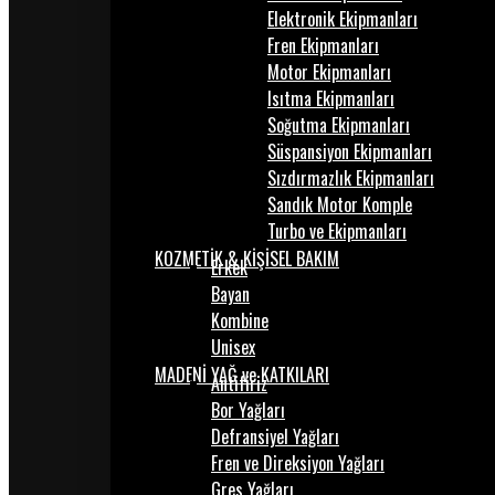
Elektronik Ekipmanları
Fren Ekipmanları
Motor Ekipmanları
Isıtma Ekipmanları
Soğutma Ekipmanları
Süspansiyon Ekipmanları
Sızdırmazlık Ekipmanları
Sandık Motor Komple
Turbo ve Ekipmanları
KOZMETİK & KİŞİSEL BAKIM
Erkek
Bayan
Kombine
Unisex
MADENİ YAĞ ve KATKILARI
Antifiriz
Bor Yağları
Defransiyel Yağları
Fren ve Direksiyon Yağları
Gres Yağları