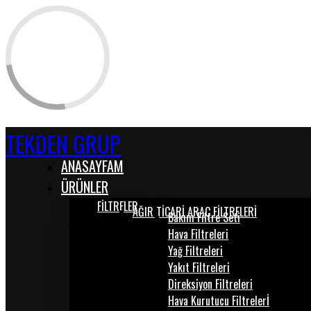
TEKDEN GRUP
ANASAYFAM
ÜRÜNLER
FİLTRELER
AĞIR TİCARİ ARAÇ FİLTRELERİ
Bakım Filtre Seti
Hava Filtreleri
Yağ Filtreleri
Yakıt Filtreleri
Direksiyon Filtreleri
Hava Kurutucu Filtrelerİ