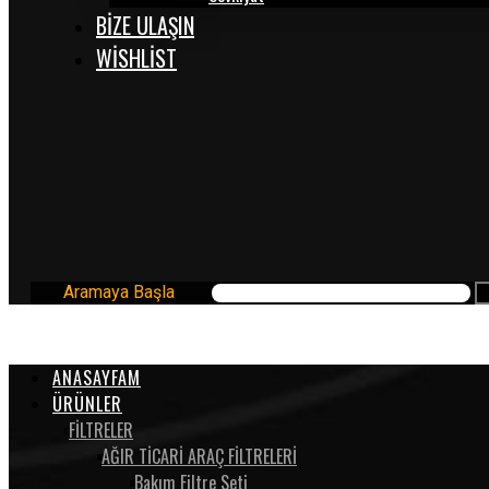
BİZE ULAŞIN
WISHLIST
Aramaya Başla
ANASAYFAM
ÜRÜNLER
FİLTRELER
AĞIR TİCARİ ARAÇ FİLTRELERİ
Bakım Filtre Seti