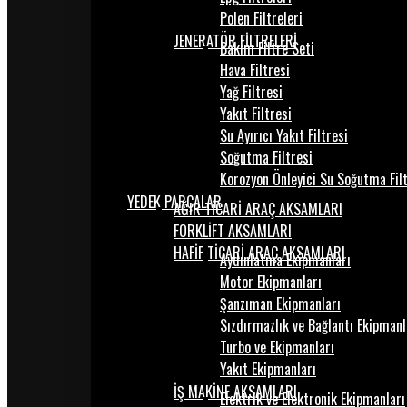
Polen Filtreleri
JENERATÖR FİLTRELERİ
Bakım Filtre Seti
Hava Filtresi
Yağ Filtresi
Yakıt Filtresi
Su Ayırıcı Yakıt Filtresi
Soğutma Filtresi
Korozyon Önleyici Su Soğutma Fil
YEDEK PARÇALAR
AĞIR TİCARİ ARAÇ AKSAMLARI
FORKLİFT AKSAMLARI
HAFİF TİCARİ ARAÇ AKSAMLARI
Aydınlatma Ekipmanları
Motor Ekipmanları
Şanzıman Ekipmanları
Sızdırmazlık ve Bağlantı Ekipmanl
Turbo ve Ekipmanları
Yakıt Ekipmanları
İŞ MAKİNE AKSAMLARI
Elektrik ve Elektronik Ekipmanları