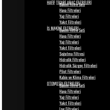
HAFİF TİCARİ ARAÇ FİLTRELERİ
Bakım Filtre Seti
Hava Filtreleri
Yağ Filtreleri
Yakıt Filtreleri
İŞ MAKİNE FİLTRELERİ
Bakım Filtre Seti
Hava Filtreleri
Yağ Filtreleri
Yakıt Filtreleri
Soğutma Filtresi
Hidrolik Filtreleri
Hidrolik Süzgeç Filtreleri
Pilot Filtreleri
Kabin ve Klima Filtreleri
OTOMOTİV FİLTRELERİ
Bakım Filtre Seti
Hava Filtreleri
Yağ Filtreleri
Yakıt Filtreleri
Lpg Filtreleri