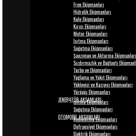
Fren Ekipmanları
Hidrolik Ekipmanları
Kule Ekipmanları
Kırıcı Ekipmanları
Motor Ekipmanları
Isıtma Ekipmanları
Soğutma Ekipmanları
Şanzıman ve Aktarma Ekipmanlar
Sızdırmazlık ve Bağlantı Ekipmanl
Turbo ve Ekipmanları
Yağlama ve Yakıt Ekipmanları
Yükleyici ve Kazıyıcı Ekipmanları
Yürüyüş Ekipmanları
JENERATÖR AKSAMLARI
Isıtma Ekipmanları
Soğutma Ekipmanları
OTOMOBİL AKSAMLARI
Aydınlatma Ekipmanları
Defransiyel Ekipmanları
Elektrik Ekipmanları