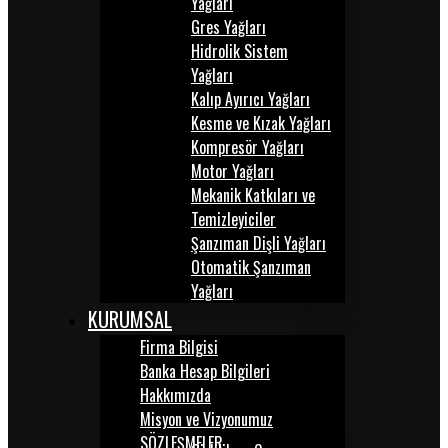
Yağları
Gres Yağları
Hidrolik Sistem
Yağları
Kalıp Ayırıcı Yağları
Kesme ve Kızak Yağları
Kompresör Yağları
Motor Yağları
Mekanik Katkıları ve
Temizleyiciler
Şanzıman Dişli Yağları
Otomatik Şanzıman
Yağları
KURUMSAL
Firma Bilgisi
Banka Hesap Bilgileri
Hakkımızda
Misyon ve Vizyonumuz
SÖZLEŞMELER