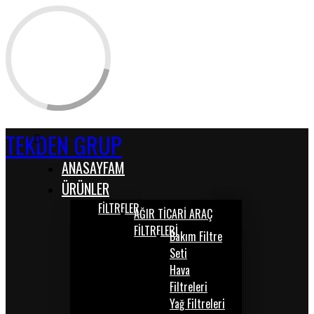
TEKDEN GRUP
ANASAYFAM
ÜRÜNLER
FİLTRELER
AĞIR TİCARİ ARAÇ
FİLTRELERİ
Bakım Filtre
Seti
Hava
Filtreleri
Yağ Filtreleri