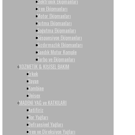
Elektronik Ekipmanları
Fren Ekipmanları
Motor Ekipmanları
Isıtma Ekipmanları
Soğutma Ekipmanları
Süspansiyon Ekipmanları
Sızdırmazlık Ekipmanları
Sandık Motor Komple
Turbo ve Ekipmanları
KOZMETİK & KİŞİSEL BAKIM
Erkek
Bayan
Kombine
Unisex
MADENİ YAĞ ve KATKILARI
Antifiriz
Bor Yağları
Defransiyel Yağları
Fren ve Direksiyon Yağları