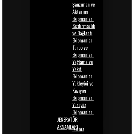
Şanzıman ve
Aktarma
Ekipmanları
Sızdırmazlık
ve Bağlantı
Ekipmanları
Turbo ve
Ekipmanları
Yağlama ve
Yakıt
Ekipmanları
Yükleyici ve
Kazıyıcı
Ekipmanları
Yürüyüş
Ekipmanları
JENERATÖR
AKSAMLARI
Isıtma