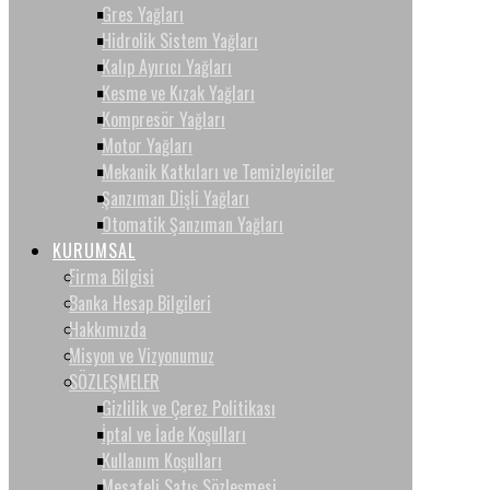
Gres Yağları
Hidrolik Sistem Yağları
Kalıp Ayırıcı Yağları
Kesme ve Kızak Yağları
Kompresör Yağları
Motor Yağları
Mekanik Katkıları ve Temizleyiciler
Şanzıman Dişli Yağları
Otomatik Şanzıman Yağları
KURUMSAL
Firma Bilgisi
Banka Hesap Bilgileri
Hakkımızda
Misyon ve Vizyonumuz
SÖZLEŞMELER
Gizlilik ve Çerez Politikası
İptal ve İade Koşulları
Kullanım Koşulları
Mesafeli Satış Sözleşmesi