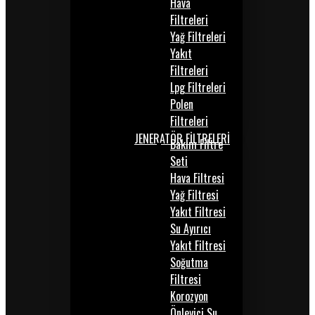
Hava
Filtreleri
Yağ Filtreleri
Yakıt
Filtreleri
Lpg Filtreleri
Polen
Filtreleri
JENERATÖR FİLTRELERİ
Bakım Filtre
Seti
Hava Filtresi
Yağ Filtresi
Yakıt Filtresi
Su Ayırıcı
Yakıt Filtresi
Soğutma
Filtresi
Korozyon
Önleyici Su