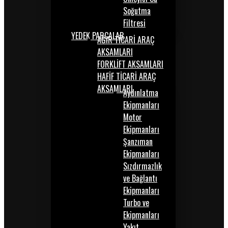
Soğutma
Filtresi
YEDEK PARÇALAR
AĞIR TİCARİ ARAÇ
AKSAMLARI
FORKLİFT AKSAMLARI
HAFİF TİCARİ ARAÇ
AKSAMLARI
Aydınlatma
Ekipmanları
Motor
Ekipmanları
Şanzıman
Ekipmanları
Sızdırmazlık
ve Bağlantı
Ekipmanları
Turbo ve
Ekipmanları
Yakıt