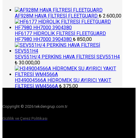
AF928M HAVA FİLTRESİ FLEETGUARD
₺
2.600,00
HF6177 HİDROLİK FİLTRESİ FLEETGUARD
HF7980 HH7000 3904380
₺
850,00
SEV551H/4 PERKİNS HAVA FİLTRESİ SEV551H4
₺
30.000,00
H349004566A HİDROMEK SU AYIRICI YAKIT
FİLTRESİ WM4566A
₺
375,00
Copyright © 2026 tekdengrup.com.tr
Gizlilik ve Çerez Politikası