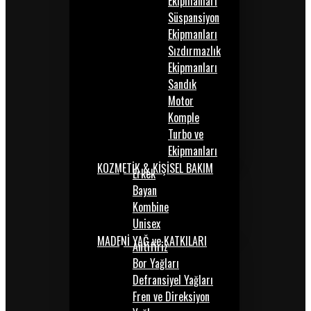
Ekipmanları
Süspansiyon
Ekipmanları
Sızdırmazlık
Ekipmanları
Sandık
Motor
Komple
Turbo ve
Ekipmanları
KOZMETİK & KİŞİSEL BAKIM
Erkek
Bayan
Kombine
Unisex
MADENİ YAĞ ve KATKILARI
Antifiriz
Bor Yağları
Defransiyel Yağları
Fren ve Direksiyon