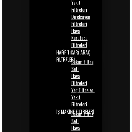
Yakıt
Filtreleri
Direksiyon
Filtreleri
Hava
Kurutucu
Filtrelerİ
HAFİF TİCARİ ARAÇ
FİLTRELERİ
Bakım Filtre
Seti
Hava
Filtreleri
Yağ Filtreleri
Yakıt
Filtreleri
İŞ MAKİNE FİLTRELERİ
Bakım Filtre
Seti
Hava