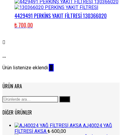
4429491 PERKİNS YAKIT FİLTRESİ 130366020
₺
700,00
...
Ürün listenize eklendi.
ÜRÜN ARA
Ara:
Ara
DIĞER ÜRÜNLER
AJ40024 YAĞ
FİLTRESİ AKSA
₺
600,00