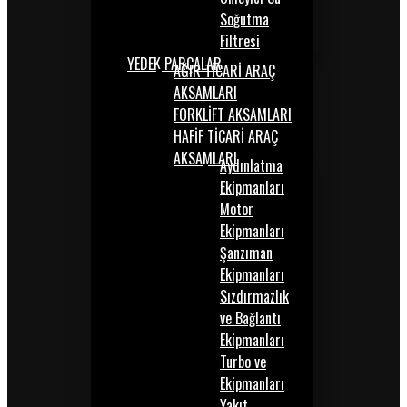
Soğutma
Filtresi
YEDEK PARÇALAR
AĞIR TİCARİ ARAÇ
AKSAMLARI
FORKLİFT AKSAMLARI
HAFİF TİCARİ ARAÇ
AKSAMLARI
Aydınlatma
Ekipmanları
Motor
Ekipmanları
Şanzıman
Ekipmanları
Sızdırmazlık
ve Bağlantı
Ekipmanları
Turbo ve
Ekipmanları
Yakıt