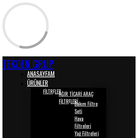
TEKDEN GRUP
ANASAYFAM
ÜRÜNLER
FİLTRELER
AĞIR TİCARİ ARAÇ
FİLTRELERİ
Bakım Filtre
Seti
Hava
Filtreleri
Yağ Filtreleri