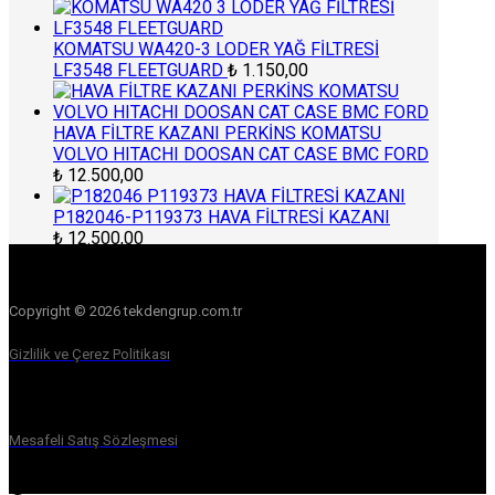
KOMATSU WA420-3 LODER YAĞ FİLTRESİ
LF3548 FLEETGUARD
₺
1.150,00
HAVA FİLTRE KAZANI PERKİNS KOMATSU
VOLVO HITACHI DOOSAN CAT CASE BMC FORD
₺
12.500,00
P182046-P119373 HAVA FİLTRESİ KAZANI
₺
12.500,00
Copyright © 2026 tekdengrup.com.tr
Gizlilik ve Çerez Politikası
Mesafeli Satış Sözleşmesi