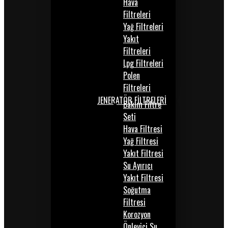
Hava
Filtreleri
Yağ Filtreleri
Yakıt
Filtreleri
Lpg Filtreleri
Polen
Filtreleri
JENERATÖR FİLTRELERİ
Bakım Filtre
Seti
Hava Filtresi
Yağ Filtresi
Yakıt Filtresi
Su Ayırıcı
Yakıt Filtresi
Soğutma
Filtresi
Korozyon
Önleyici Su