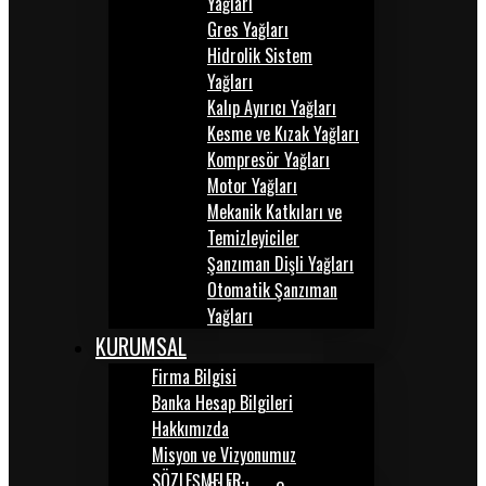
Yağları
Gres Yağları
Hidrolik Sistem
Yağları
Kalıp Ayırıcı Yağları
Kesme ve Kızak Yağları
Kompresör Yağları
Motor Yağları
Mekanik Katkıları ve
Temizleyiciler
Şanzıman Dişli Yağları
Otomatik Şanzıman
Yağları
KURUMSAL
Firma Bilgisi
Banka Hesap Bilgileri
Hakkımızda
Misyon ve Vizyonumuz
SÖZLEŞMELER