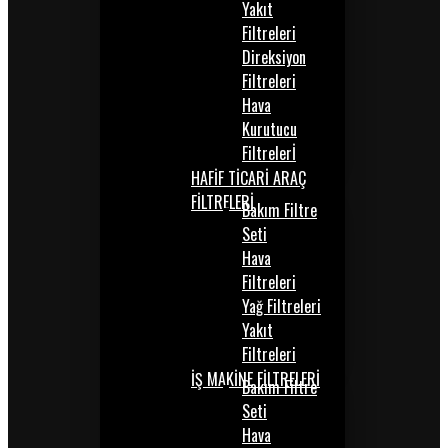
Yakıt
Filtreleri
Direksiyon
Filtreleri
Hava
Kurutucu
Filtrelerİ
HAFİF TİCARİ ARAÇ
FİLTRELERİ
Bakım Filtre
Seti
Hava
Filtreleri
Yağ Filtreleri
Yakıt
Filtreleri
İŞ MAKİNE FİLTRELERİ
Bakım Filtre
Seti
Hava