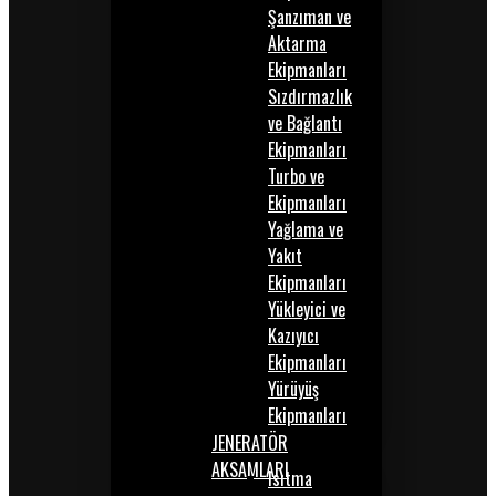
Şanzıman ve
Aktarma
Ekipmanları
Sızdırmazlık
ve Bağlantı
Ekipmanları
Turbo ve
Ekipmanları
Yağlama ve
Yakıt
Ekipmanları
Yükleyici ve
Kazıyıcı
Ekipmanları
Yürüyüş
Ekipmanları
JENERATÖR
AKSAMLARI
Isıtma