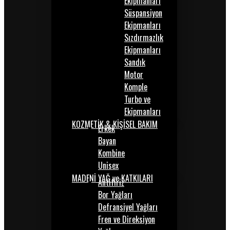
Ekipmanları
Süspansiyon
Ekipmanları
Sızdırmazlık
Ekipmanları
Sandık
Motor
Komple
Turbo ve
Ekipmanları
KOZMETİK & KİŞİSEL BAKIM
Erkek
Bayan
Kombine
Unisex
MADENİ YAĞ ve KATKILARI
Antifiriz
Bor Yağları
Defransiyel Yağları
Fren ve Direksiyon