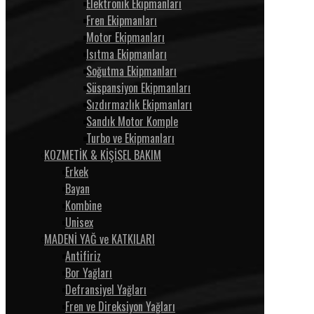
Elektronik Ekipmanları
Fren Ekipmanları
Motor Ekipmanları
Isıtma Ekipmanları
Soğutma Ekipmanları
Süspansiyon Ekipmanları
Sızdırmazlık Ekipmanları
Sandık Motor Komple
Turbo ve Ekipmanları
KOZMETİK & KİŞİSEL BAKIM
Erkek
Bayan
Kombine
Unisex
MADENİ YAĞ ve KATKILARI
Antifiriz
Bor Yağları
Defransiyel Yağları
Fren ve Direksiyon Yağları