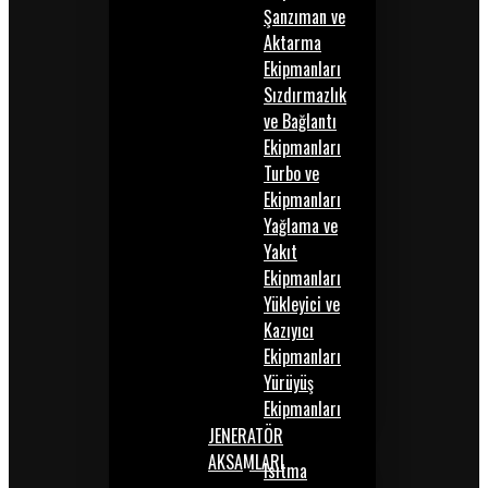
Şanzıman ve
Aktarma
Ekipmanları
Sızdırmazlık
ve Bağlantı
Ekipmanları
Turbo ve
Ekipmanları
Yağlama ve
Yakıt
Ekipmanları
Yükleyici ve
Kazıyıcı
Ekipmanları
Yürüyüş
Ekipmanları
JENERATÖR
AKSAMLARI
Isıtma