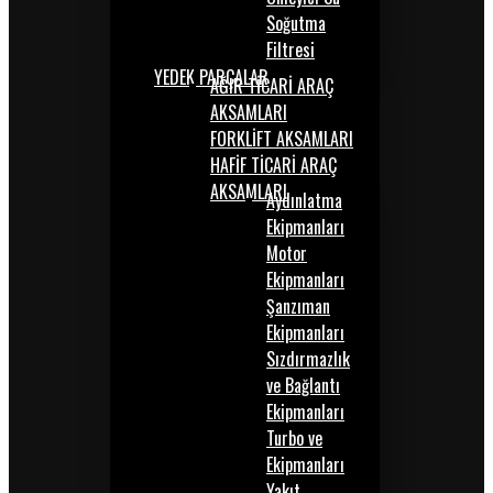
Soğutma
Filtresi
YEDEK PARÇALAR
AĞIR TİCARİ ARAÇ
AKSAMLARI
FORKLİFT AKSAMLARI
HAFİF TİCARİ ARAÇ
AKSAMLARI
Aydınlatma
Ekipmanları
Motor
Ekipmanları
Şanzıman
Ekipmanları
Sızdırmazlık
ve Bağlantı
Ekipmanları
Turbo ve
Ekipmanları
Yakıt