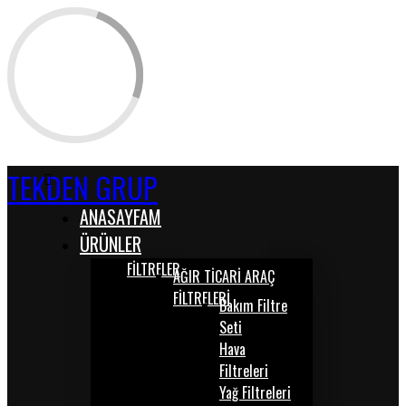
TEKDEN GRUP
ANASAYFAM
ÜRÜNLER
FİLTRELER
AĞIR TİCARİ ARAÇ
FİLTRELERİ
Bakım Filtre
Seti
Hava
Filtreleri
Yağ Filtreleri