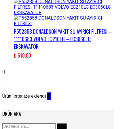
P552858 DONALDSON YAKIT SU AYIRICI FİLTRESİ –
11110683 VOLVO EC210LC – EC3060LC
EKSKAVATÖR
₺
610,00
...
Ürün listenize eklendi.
ÜRÜN ARA
Ara:
Ara