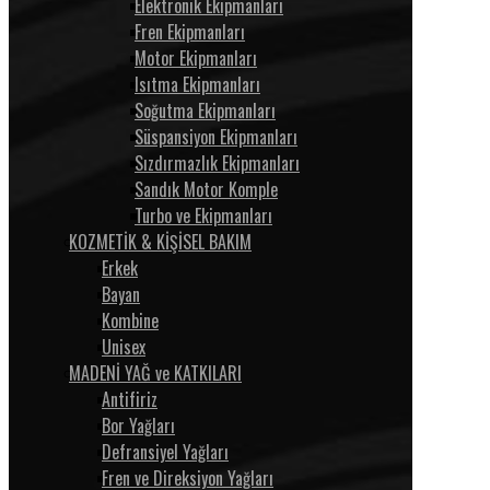
Elektronik Ekipmanları
Fren Ekipmanları
Motor Ekipmanları
Isıtma Ekipmanları
Soğutma Ekipmanları
Süspansiyon Ekipmanları
Sızdırmazlık Ekipmanları
Sandık Motor Komple
Turbo ve Ekipmanları
KOZMETİK & KİŞİSEL BAKIM
Erkek
Bayan
Kombine
Unisex
MADENİ YAĞ ve KATKILARI
Antifiriz
Bor Yağları
Defransiyel Yağları
Fren ve Direksiyon Yağları