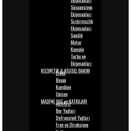
Ekipmanları
Süspansiyon
Ekipmanları
Sızdırmazlık
Ekipmanları
Sandık
Motor
Komple
Turbo ve
Ekipmanları
KOZMETİK & KİŞİSEL BAKIM
Erkek
Bayan
Kombine
Unisex
MADENİ YAĞ ve KATKILARI
Antifiriz
Bor Yağları
Defransiyel Yağları
Fren ve Direksiyon