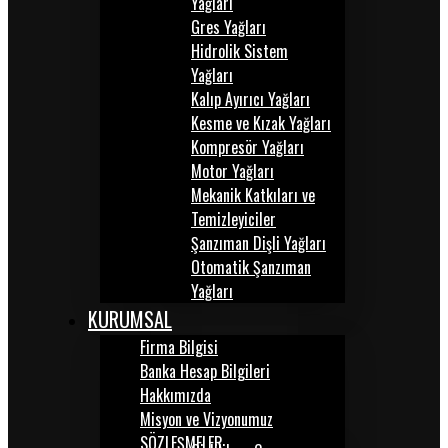
Yağları
Gres Yağları
Hidrolik Sistem
Yağları
Kalıp Ayırıcı Yağları
Kesme ve Kızak Yağları
Kompresör Yağları
Motor Yağları
Mekanik Katkıları ve
Temizleyiciler
Şanzıman Dişli Yağları
Otomatik Şanzıman
Yağları
KURUMSAL
Firma Bilgisi
Banka Hesap Bilgileri
Hakkımızda
Misyon ve Vizyonumuz
SÖZLEŞMELER