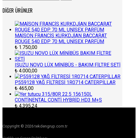
DIĞER ÜRÜNLER
MAİSON FRANCİS KURKDJİAN BACCARAT
ROUGE 540 EDP 70 ML UNİSEX PARFÜM
₺
1.750,00
ISUZU NOVO LÜX MİNİBÜS - BAKIM FİLTRE SETİ
₺
4.000,00
P559128 YAĞ FİLTRESİ 1R0714 CATERPİLLAR
₺
465,00
315/80R 22.5 156150L
CONTİNENTAL CONTİ HYBRİD HD3 M+S
₺
4.395,24
Copyright © 2026 tekdengrup.com.tr