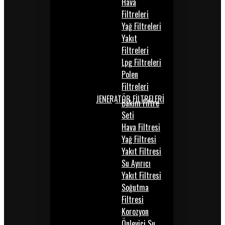
Hava
Filtreleri
Yağ Filtreleri
Yakıt
Filtreleri
Lpg Filtreleri
Polen
Filtreleri
JENERATÖR FİLTRELERİ
Bakım Filtre
Seti
Hava Filtresi
Yağ Filtresi
Yakıt Filtresi
Su Ayırıcı
Yakıt Filtresi
Soğutma
Filtresi
Korozyon
Önleyici Su