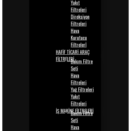
Yakıt
Filtreleri
Direksiyon
Filtreleri
Hava
Kurutucu
Filtrelerİ
HAFİF TİCARİ ARAÇ
FİLTRELERİ
Bakım Filtre
Seti
Hava
Filtreleri
Yağ Filtreleri
Yakıt
Filtreleri
İŞ MAKİNE FİLTRELERİ
Bakım Filtre
Seti
Hava