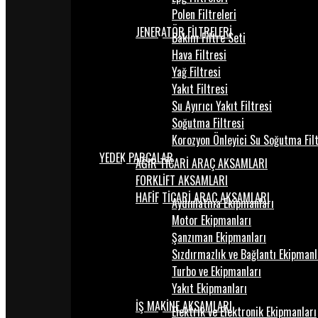
Polen Filtreleri
JENERATÖR FİLTRELERİ
Bakım Filtre Seti
Hava Filtresi
Yağ Filtresi
Yakıt Filtresi
Su Ayırıcı Yakıt Filtresi
Soğutma Filtresi
Korozyon Önleyici Su Soğutma Fil
YEDEK PARÇALAR
AĞIR TİCARİ ARAÇ AKSAMLARI
FORKLİFT AKSAMLARI
HAFİF TİCARİ ARAÇ AKSAMLARI
Aydınlatma Ekipmanları
Motor Ekipmanları
Şanzıman Ekipmanları
Sızdırmazlık ve Bağlantı Ekipmanl
Turbo ve Ekipmanları
Yakıt Ekipmanları
İŞ MAKİNE AKSAMLARI
Elektrik ve Elektronik Ekipmanları