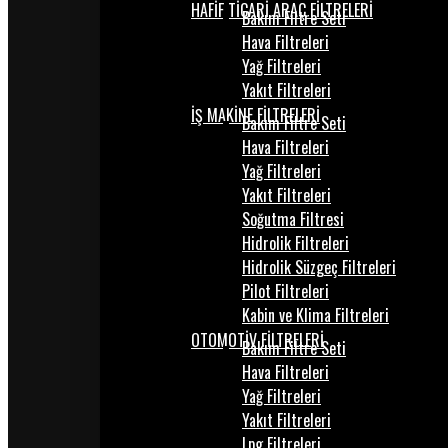
HAFİF TİCARİ ARAÇ FİLTRELERİ
Bakım Filtre Seti
Hava Filtreleri
Yağ Filtreleri
Yakıt Filtreleri
İŞ MAKİNE FİLTRELERİ
Bakım Filtre Seti
Hava Filtreleri
Yağ Filtreleri
Yakıt Filtreleri
Soğutma Filtresi
Hidrolik Filtreleri
Hidrolik Süzgeç Filtreleri
Pilot Filtreleri
Kabin ve Klima Filtreleri
OTOMOTİV FİLTRELERİ
Bakım Filtre Seti
Hava Filtreleri
Yağ Filtreleri
Yakıt Filtreleri
Lpg Filtreleri