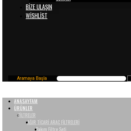
BİZE ULAŞIN
WISHLIST
Aramaya Başla
ANASAYFAM
ÜRÜNLER
FİLTRELER
AĞIR TİCARİ ARAÇ FİLTRELERİ
Bakım Filtre Seti