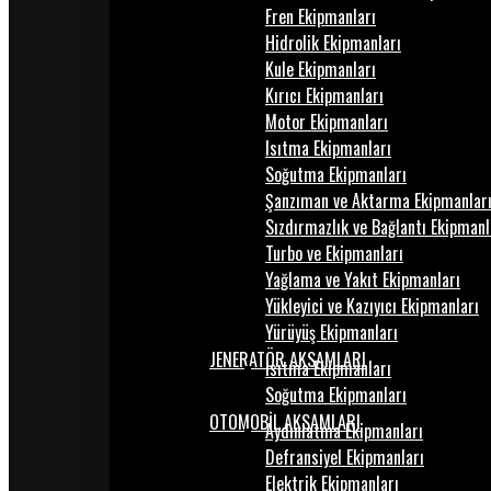
Fren Ekipmanları
Hidrolik Ekipmanları
Kule Ekipmanları
Kırıcı Ekipmanları
Motor Ekipmanları
Isıtma Ekipmanları
Soğutma Ekipmanları
Şanzıman ve Aktarma Ekipmanlar
Sızdırmazlık ve Bağlantı Ekipmanl
Turbo ve Ekipmanları
Yağlama ve Yakıt Ekipmanları
Yükleyici ve Kazıyıcı Ekipmanları
Yürüyüş Ekipmanları
JENERATÖR AKSAMLARI
Isıtma Ekipmanları
Soğutma Ekipmanları
OTOMOBİL AKSAMLARI
Aydınlatma Ekipmanları
Defransiyel Ekipmanları
Elektrik Ekipmanları