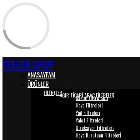
TEKDEN GRUP
ANASAYFAM
ÜRÜNLER
FİLTRELER
AĞIR TİCARİ ARAÇ FİLTRELERİ
Bakım Filtre Seti
Hava Filtreleri
Yağ Filtreleri
Yakıt Filtreleri
Direksiyon Filtreleri
Hava Kurutucu Filtrelerİ