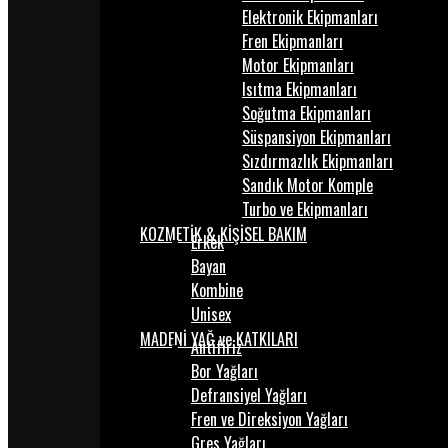
Elektronik Ekipmanları
Fren Ekipmanları
Motor Ekipmanları
Isıtma Ekipmanları
Soğutma Ekipmanları
Süspansiyon Ekipmanları
Sızdırmazlık Ekipmanları
Sandık Motor Komple
Turbo ve Ekipmanları
KOZMETİK & KİŞİSEL BAKIM
Erkek
Bayan
Kombine
Unisex
MADENİ YAĞ ve KATKILARI
Antifiriz
Bor Yağları
Defransiyel Yağları
Fren ve Direksiyon Yağları
Gres Yağları