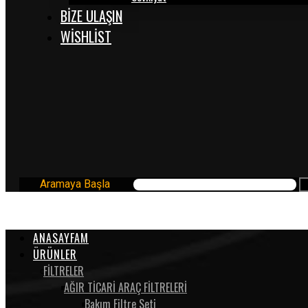
BİZE ULAŞIN
WISHLIST
Aramaya Başla
ANASAYFAM
ÜRÜNLER
FİLTRELER
AĞIR TİCARİ ARAÇ FİLTRELERİ
Bakım Filtre Seti