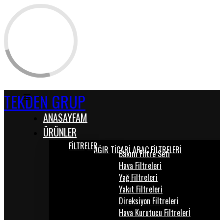
TEKDEN GRUP
ANASAYFAM
ÜRÜNLER
FİLTRELER
AĞIR TİCARİ ARAÇ FİLTRELERİ
Bakım Filtre Seti
Hava Filtreleri
Yağ Filtreleri
Yakıt Filtreleri
Direksiyon Filtreleri
Hava Kurutucu Filtrelerİ