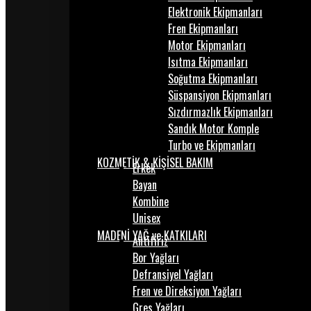
Elektronik Ekipmanları
Fren Ekipmanları
Motor Ekipmanları
Isıtma Ekipmanları
Soğutma Ekipmanları
Süspansiyon Ekipmanları
Sızdırmazlık Ekipmanları
Sandık Motor Komple
Turbo ve Ekipmanları
KOZMETİK & KİŞİSEL BAKIM
Erkek
Bayan
Kombine
Unisex
MADENİ YAĞ ve KATKILARI
Antifiriz
Bor Yağları
Defransiyel Yağları
Fren ve Direksiyon Yağları
Gres Yağları