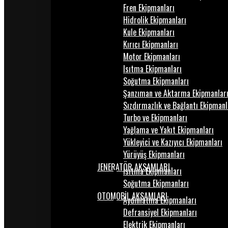
Fren Ekipmanları
Hidrolik Ekipmanları
Kule Ekipmanları
Kırıcı Ekipmanları
Motor Ekipmanları
Isıtma Ekipmanları
Soğutma Ekipmanları
Şanzıman ve Aktarma Ekipmanlar
Sızdırmazlık ve Bağlantı Ekipmanl
Turbo ve Ekipmanları
Yağlama ve Yakıt Ekipmanları
Yükleyici ve Kazıyıcı Ekipmanları
Yürüyüş Ekipmanları
JENERATÖR AKSAMLARI
Isıtma Ekipmanları
Soğutma Ekipmanları
OTOMOBİL AKSAMLARI
Aydınlatma Ekipmanları
Defransiyel Ekipmanları
Elektrik Ekipmanları