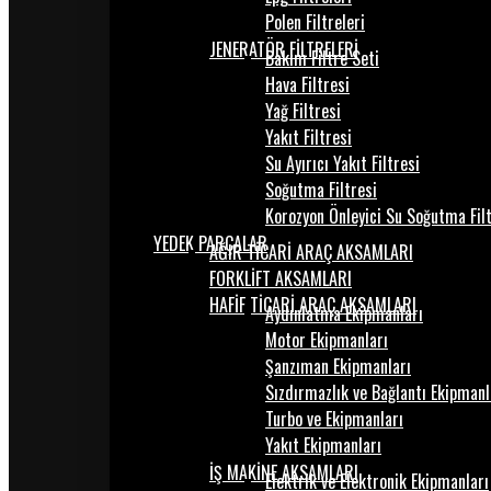
Polen Filtreleri
JENERATÖR FİLTRELERİ
Bakım Filtre Seti
Hava Filtresi
Yağ Filtresi
Yakıt Filtresi
Su Ayırıcı Yakıt Filtresi
Soğutma Filtresi
Korozyon Önleyici Su Soğutma Fil
YEDEK PARÇALAR
AĞIR TİCARİ ARAÇ AKSAMLARI
FORKLİFT AKSAMLARI
HAFİF TİCARİ ARAÇ AKSAMLARI
Aydınlatma Ekipmanları
Motor Ekipmanları
Şanzıman Ekipmanları
Sızdırmazlık ve Bağlantı Ekipmanl
Turbo ve Ekipmanları
Yakıt Ekipmanları
İŞ MAKİNE AKSAMLARI
Elektrik ve Elektronik Ekipmanları