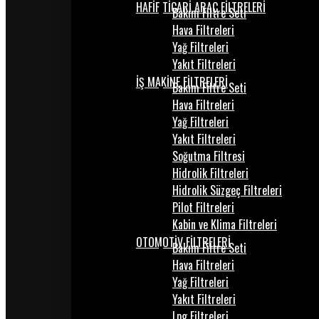
HAFİF TİCARİ ARAÇ FİLTRELERİ
Bakım Filtre Seti
Hava Filtreleri
Yağ Filtreleri
Yakıt Filtreleri
İŞ MAKİNE FİLTRELERİ
Bakım Filtre Seti
Hava Filtreleri
Yağ Filtreleri
Yakıt Filtreleri
Soğutma Filtresi
Hidrolik Filtreleri
Hidrolik Süzgeç Filtreleri
Pilot Filtreleri
Kabin ve Klima Filtreleri
OTOMOTİV FİLTRELERİ
Bakım Filtre Seti
Hava Filtreleri
Yağ Filtreleri
Yakıt Filtreleri
Lpg Filtreleri