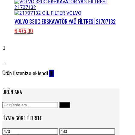
VOLVO 330C EKSKAVATÖR YAĞ FİLTRESİ 21707132
₺
475,00
...
Ürün listenize eklendi.
ÜRÜN ARA
Ara:
Ara
FIYATA GÖRE FILTRELE
En
En