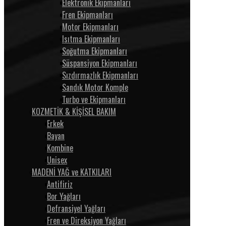
Elektronik Ekipmanları
Fren Ekipmanları
Motor Ekipmanları
Isıtma Ekipmanları
Soğutma Ekipmanları
Süspansiyon Ekipmanları
Sızdırmazlık Ekipmanları
Sandık Motor Komple
Turbo ve Ekipmanları
KOZMETİK & KİŞİSEL BAKIM
Erkek
Bayan
Kombine
Unisex
MADENİ YAĞ ve KATKILARI
Antifiriz
Bor Yağları
Defransiyel Yağları
Fren ve Direksiyon Yağları