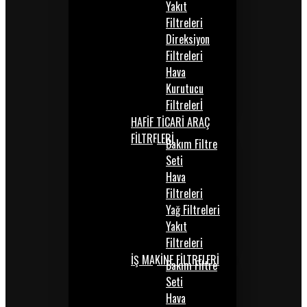
Yakıt
Filtreleri
Direksiyon
Filtreleri
Hava
Kurutucu
Filtrelerİ
HAFİF TİCARİ ARAÇ
FİLTRELERİ
Bakım Filtre
Seti
Hava
Filtreleri
Yağ Filtreleri
Yakıt
Filtreleri
İŞ MAKİNE FİLTRELERİ
Bakım Filtre
Seti
Hava