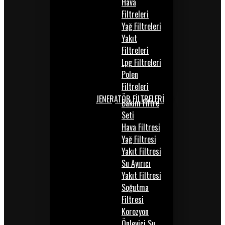
Hava
Filtreleri
Yağ Filtreleri
Yakıt
Filtreleri
Lpg Filtreleri
Polen
Filtreleri
JENERATÖR FİLTRELERİ
Bakım Filtre
Seti
Hava Filtresi
Yağ Filtresi
Yakıt Filtresi
Su Ayırıcı
Yakıt Filtresi
Soğutma
Filtresi
Korozyon
Önleyici Su