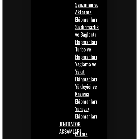
Şanzıman ve
Aktarma
Ekipmanları
Sızdırmazlık
ve Bağlantı
Ekipmanları
Turbo ve
Ekipmanları
Yağlama ve
Yakıt
Ekipmanları
Yükleyici ve
Kazıyıcı
Ekipmanları
Yürüyüş
Ekipmanları
JENERATÖR
AKSAMLARI
Isıtma