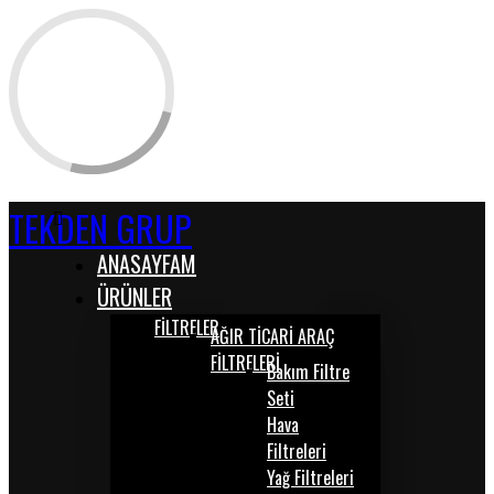
TEKDEN GRUP
ANASAYFAM
ÜRÜNLER
FİLTRELER
AĞIR TİCARİ ARAÇ
FİLTRELERİ
Bakım Filtre
Seti
Hava
Filtreleri
Yağ Filtreleri