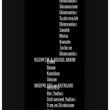
Ekipmanları
Süspansiyon
Ekipmanları
Sızdırmazlık
Ekipmanları
Sandık
Motor
Komple
Turbo ve
Ekipmanları
KOZMETİK & KİŞİSEL BAKIM
Erkek
Bayan
Kombine
Unisex
MADENİ YAĞ ve KATKILARI
Antifiriz
Bor Yağları
Defransiyel Yağları
Fren ve Direksiyon