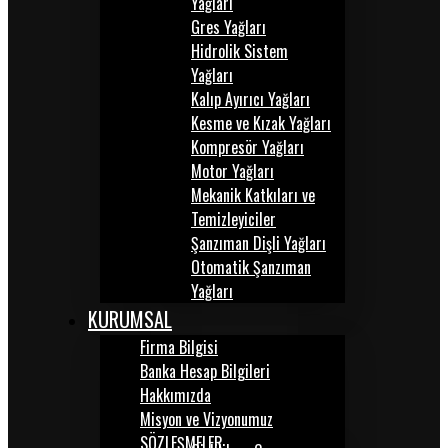
Yağları
Gres Yağları
Hidrolik Sistem
Yağları
Kalıp Ayırıcı Yağları
Kesme ve Kızak Yağları
Kompresör Yağları
Motor Yağları
Mekanik Katkıları ve
Temizleyiciler
Şanzıman Dişli Yağları
Otomatik Şanzıman
Yağları
KURUMSAL
Firma Bilgisi
Banka Hesap Bilgileri
Hakkımızda
Misyon ve Vizyonumuz
SÖZLEŞMELER