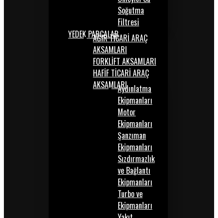
Soğutma
Filtresi
YEDEK PARÇALAR
AĞIR TİCARİ ARAÇ
AKSAMLARI
FORKLİFT AKSAMLARI
HAFİF TİCARİ ARAÇ
AKSAMLARI
Aydınlatma
Ekipmanları
Motor
Ekipmanları
Şanzıman
Ekipmanları
Sızdırmazlık
ve Bağlantı
Ekipmanları
Turbo ve
Ekipmanları
Yakıt