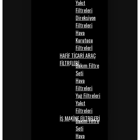
Yakıt
Filtreleri
Direksiyon
Filtreleri
Hava
Kurutucu
Filtrelerİ
HAFİF TİCARİ ARAÇ
FİLTRELERİ
Bakım Filtre
Seti
Hava
Filtreleri
Yağ Filtreleri
Yakıt
Filtreleri
İŞ MAKİNE FİLTRELERİ
Bakım Filtre
Seti
Hava