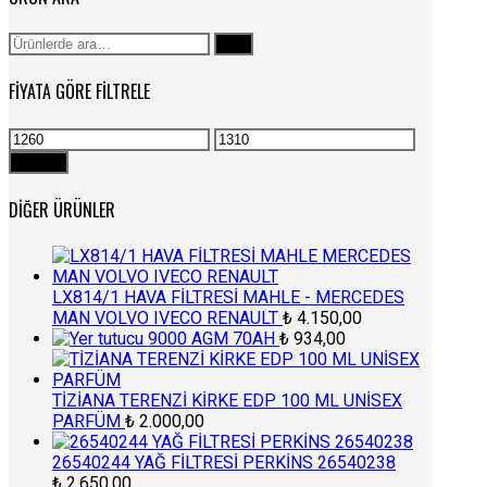
Ara:
Ara
FIYATA GÖRE FILTRELE
En
En
düşük
yüksek
Filtrele
fiyat
fiyat
DIĞER ÜRÜNLER
LX814/1 HAVA FİLTRESİ MAHLE - MERCEDES
MAN VOLVO IVECO RENAULT
₺
4.150,00
9000 AGM 70AH
₺
934,00
TİZİANA TERENZİ KİRKE EDP 100 ML UNİSEX
PARFÜM
₺
2.000,00
26540244 YAĞ FİLTRESİ PERKİNS 26540238
₺
2.650,00