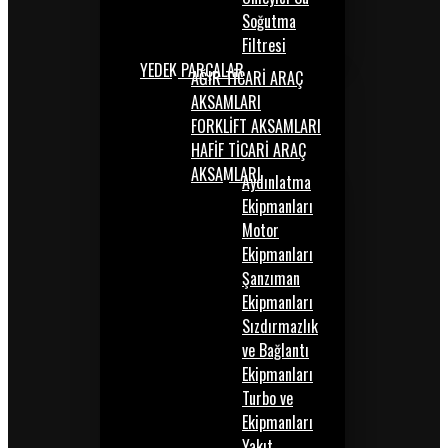
Soğutma
Filtresi
YEDEK PARÇALAR
AĞIR TİCARİ ARAÇ
AKSAMLARI
FORKLİFT AKSAMLARI
HAFİF TİCARİ ARAÇ
AKSAMLARI
Aydınlatma
Ekipmanları
Motor
Ekipmanları
Şanzıman
Ekipmanları
Sızdırmazlık
ve Bağlantı
Ekipmanları
Turbo ve
Ekipmanları
Yakıt