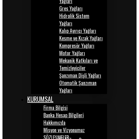
Yağları
Gres Yağları
Hidrolik Sistem
Yağları
Kalıp Ayırıcı Yağları
Kesme ve Kızak Yağları
Kompresör Yağları
Motor Yağları
Mekanik Katkıları ve
Temizleyiciler
Şanzıman Dişli Yağları
Otomatik Şanzıman
Yağları
KURUMSAL
Firma Bilgisi
Banka Hesap Bilgileri
Hakkımızda
Misyon ve Vizyonumuz
SÖZLEŞMELER