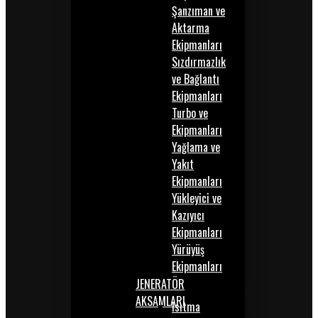
Şanzıman ve
Aktarma
Ekipmanları
Sızdırmazlık
ve Bağlantı
Ekipmanları
Turbo ve
Ekipmanları
Yağlama ve
Yakıt
Ekipmanları
Yükleyici ve
Kazıyıcı
Ekipmanları
Yürüyüş
Ekipmanları
JENERATÖR
AKSAMLARI
Isıtma