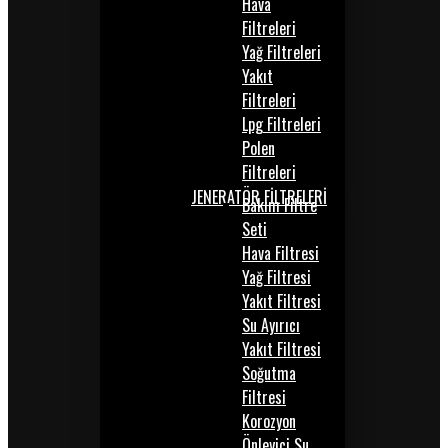
Hava
Filtreleri
Yağ Filtreleri
Yakıt
Filtreleri
Lpg Filtreleri
Polen
Filtreleri
JENERATÖR FİLTRELERİ
Bakım Filtre
Seti
Hava Filtresi
Yağ Filtresi
Yakıt Filtresi
Su Ayırıcı
Yakıt Filtresi
Soğutma
Filtresi
Korozyon
Önleyici Su