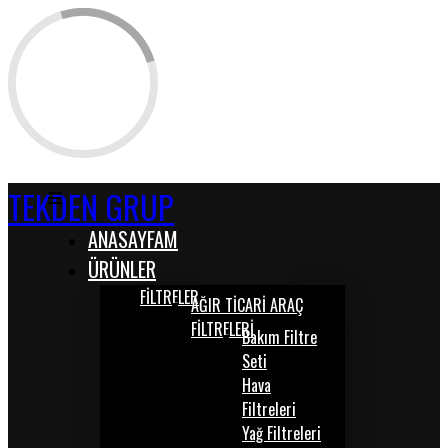
TEKDEN GRUP
ANASAYFAM
ÜRÜNLER
FİLTRELER
AĞIR TİCARİ ARAÇ
FİLTRELERİ
Bakım Filtre
Seti
Hava
Filtreleri
Yağ Filtreleri