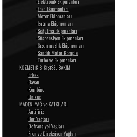
Elektronik Ekipmanları
Fren Ekipmanları
Motor Ekipmanları
Isıtma Ekipmanları
Soğutma Ekipmanları
Süspansiyon Ekipmanları
Sızdırmazlık Ekipmanları
Sandık Motor Komple
Turbo ve Ekipmanları
KOZMETİK & KİŞİSEL BAKIM
Erkek
Bayan
Kombine
Unisex
MADENİ YAĞ ve KATKILARI
Antifiriz
Bor Yağları
Defransiyel Yağları
Fren ve Direksiyon Yağları