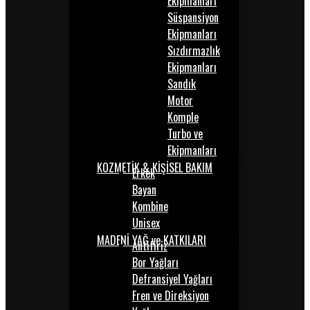
Ekipmanları
Süspansiyon
Ekipmanları
Sızdırmazlık
Ekipmanları
Sandık
Motor
Komple
Turbo ve
Ekipmanları
KOZMETİK & KİŞİSEL BAKIM
Erkek
Bayan
Kombine
Unisex
MADENİ YAĞ ve KATKILARI
Antifiriz
Bor Yağları
Defransiyel Yağları
Fren ve Direksiyon