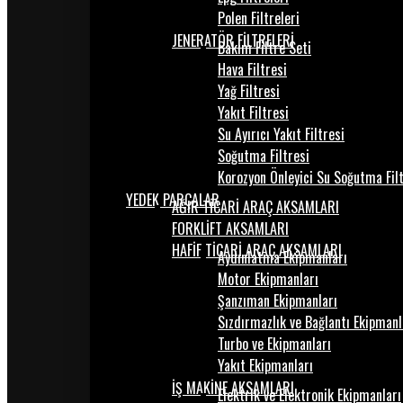
Polen Filtreleri
JENERATÖR FİLTRELERİ
Bakım Filtre Seti
Hava Filtresi
Yağ Filtresi
Yakıt Filtresi
Su Ayırıcı Yakıt Filtresi
Soğutma Filtresi
Korozyon Önleyici Su Soğutma Fil
YEDEK PARÇALAR
AĞIR TİCARİ ARAÇ AKSAMLARI
FORKLİFT AKSAMLARI
HAFİF TİCARİ ARAÇ AKSAMLARI
Aydınlatma Ekipmanları
Motor Ekipmanları
Şanzıman Ekipmanları
Sızdırmazlık ve Bağlantı Ekipmanl
Turbo ve Ekipmanları
Yakıt Ekipmanları
İŞ MAKİNE AKSAMLARI
Elektrik ve Elektronik Ekipmanları