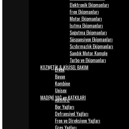
Elektronik Ekipmanları
Fren Ekipmanları
Motor Ekipmanları
Isıtma Ekipmanları
Soğutma Ekipmanları
Süspansiyon Ekipmanları
Sızdırmazlık Ekipmanları
Sandık Motor Komple
Turbo ve Ekipmanları
KOZMETİK & KİŞİSEL BAKIM
Erkek
Bayan
Kombine
Unisex
MADENİ YAĞ ve KATKILARI
Antifiriz
Bor Yağları
Defransiyel Yağları
Fren ve Direksiyon Yağları
Gres Yağları