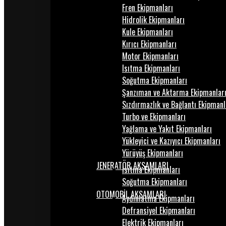
Fren Ekipmanları
Hidrolik Ekipmanları
Kule Ekipmanları
Kırıcı Ekipmanları
Motor Ekipmanları
Isıtma Ekipmanları
Soğutma Ekipmanları
Şanzıman ve Aktarma Ekipmanlar
Sızdırmazlık ve Bağlantı Ekipmanl
Turbo ve Ekipmanları
Yağlama ve Yakıt Ekipmanları
Yükleyici ve Kazıyıcı Ekipmanları
Yürüyüş Ekipmanları
JENERATÖR AKSAMLARI
Isıtma Ekipmanları
Soğutma Ekipmanları
OTOMOBİL AKSAMLARI
Aydınlatma Ekipmanları
Defransiyel Ekipmanları
Elektrik Ekipmanları