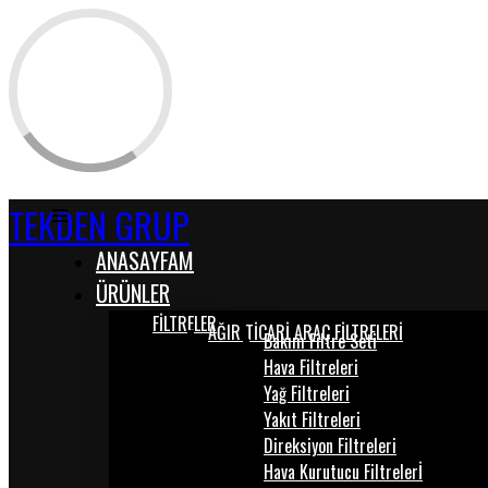
TEKDEN GRUP
ANASAYFAM
ÜRÜNLER
FİLTRELER
AĞIR TİCARİ ARAÇ FİLTRELERİ
Bakım Filtre Seti
Hava Filtreleri
Yağ Filtreleri
Yakıt Filtreleri
Direksiyon Filtreleri
Hava Kurutucu Filtrelerİ