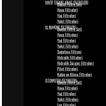
HAFİF TİCARİ ARAÇ FİLTRELERİ
Bakım Filtre Seti
Hava Filtreleri
Yağ Filtreleri
Yakıt Filtreleri
İŞ MAKİNE FİLTRELERİ
Bakım Filtre Seti
Hava Filtreleri
Yağ Filtreleri
Yakıt Filtreleri
Soğutma Filtresi
Hidrolik Filtreleri
Hidrolik Süzgeç Filtreleri
Pilot Filtreleri
Kabin ve Klima Filtreleri
OTOMOTİV FİLTRELERİ
Bakım Filtre Seti
Hava Filtreleri
Yağ Filtreleri
Yakıt Filtreleri
Lpg Filtreleri