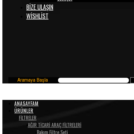
BİZE ULAŞIN
WISHLIST
Aramaya Başla
ANASAYFAM
ÜRÜNLER
FİLTRELER
AĞIR TİCARİ ARAÇ FİLTRELERİ
Bakım Filtre Seti