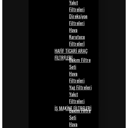
Yakıt
Filtreleri
Direksiyon
Filtreleri
Hava
Kurutucu
Filtrelerİ
HAFİF TİCARİ ARAÇ
FİLTRELERİ
Bakım Filtre
Seti
Hava
Filtreleri
Yağ Filtreleri
Yakıt
Filtreleri
İŞ MAKİNE FİLTRELERİ
Bakım Filtre
Seti
Hava