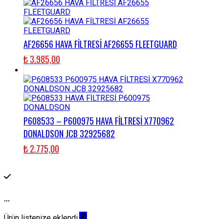
AF26656 HAVA FİLTRESİ AF26655 FLEETGUARD
₺
3.985,00
P608533 – P600975 HAVA FİLTRESİ X770962
DONALDSON JCB 32925682
₺
2.775,00
...
Ürün listenize eklendi.