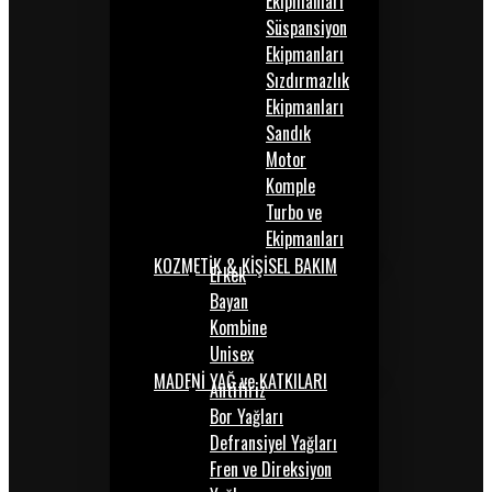
Ekipmanları
Süspansiyon
Ekipmanları
Sızdırmazlık
Ekipmanları
Sandık
Motor
Komple
Turbo ve
Ekipmanları
KOZMETİK & KİŞİSEL BAKIM
Erkek
Bayan
Kombine
Unisex
MADENİ YAĞ ve KATKILARI
Antifiriz
Bor Yağları
Defransiyel Yağları
Fren ve Direksiyon