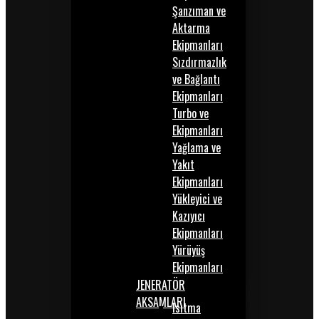
Şanzıman ve
Aktarma
Ekipmanları
Sızdırmazlık
ve Bağlantı
Ekipmanları
Turbo ve
Ekipmanları
Yağlama ve
Yakıt
Ekipmanları
Yükleyici ve
Kazıyıcı
Ekipmanları
Yürüyüş
Ekipmanları
JENERATÖR
AKSAMLARI
Isıtma