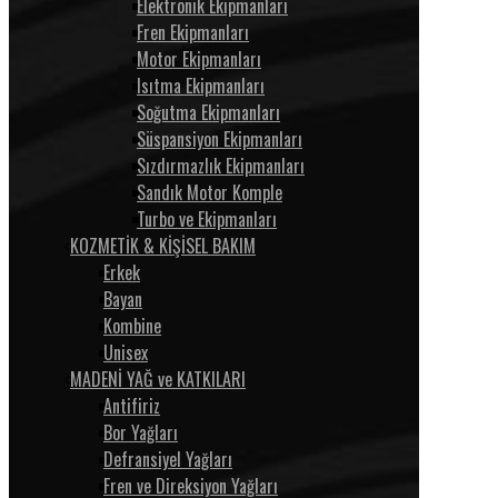
Elektronik Ekipmanları
Fren Ekipmanları
Motor Ekipmanları
Isıtma Ekipmanları
Soğutma Ekipmanları
Süspansiyon Ekipmanları
Sızdırmazlık Ekipmanları
Sandık Motor Komple
Turbo ve Ekipmanları
KOZMETİK & KİŞİSEL BAKIM
Erkek
Bayan
Kombine
Unisex
MADENİ YAĞ ve KATKILARI
Antifiriz
Bor Yağları
Defransiyel Yağları
Fren ve Direksiyon Yağları