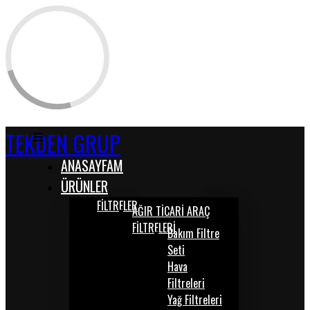
TEKDEN GRUP
ANASAYFAM
ÜRÜNLER
FİLTRELER
AĞIR TİCARİ ARAÇ
FİLTRELERİ
Bakım Filtre
Seti
Hava
Filtreleri
Yağ Filtreleri