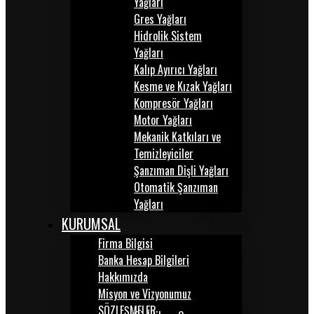
Yağları
Gres Yağları
Hidrolik Sistem
Yağları
Kalıp Ayırıcı Yağları
Kesme ve Kızak Yağları
Kompresör Yağları
Motor Yağları
Mekanik Katkıları ve
Temizleyiciler
Şanzıman Dişli Yağları
Otomatik Şanzıman
Yağları
KURUMSAL
Firma Bilgisi
Banka Hesap Bilgileri
Hakkımızda
Misyon ve Vizyonumuz
SÖZLEŞMELER