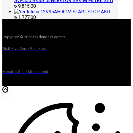
AVP550 AKSA JENERATÖR BAKIM FİLTRE SETİ
₺
9.815,00
12V95AH AGM START STOP AKÜ
₺
1.777,00
Copyright © 2026 tekdengrup.com.tr
Gizlilik ve Çerez Politikası
Mesafeli Satış Sözleşmesi