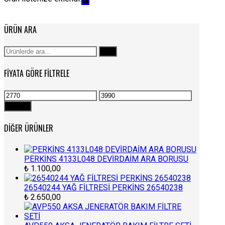
ÜRÜN ARA
Ara:
Ara
FIYATA GÖRE FILTRELE
En
En
düşük
yüksek
Filtrele
fiyat
fiyat
DIĞER ÜRÜNLER
PERKİNS 4133L048 DEVİRDAİM ARA BORUSU
₺
1.100,00
26540244 YAĞ FİLTRESİ PERKİNS 26540238
₺
2.650,00