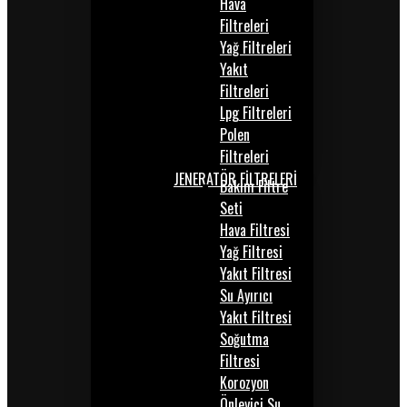
Hava
Filtreleri
Yağ Filtreleri
Yakıt
Filtreleri
Lpg Filtreleri
Polen
Filtreleri
JENERATÖR FİLTRELERİ
Bakım Filtre
Seti
Hava Filtresi
Yağ Filtresi
Yakıt Filtresi
Su Ayırıcı
Yakıt Filtresi
Soğutma
Filtresi
Korozyon
Önleyici Su