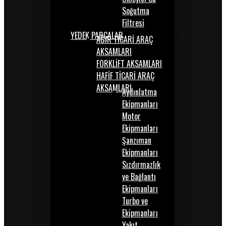
Soğutma
Filtresi
YEDEK PARÇALAR
AĞIR TİCARİ ARAÇ
AKSAMLARI
FORKLİFT AKSAMLARI
HAFİF TİCARİ ARAÇ
AKSAMLARI
Aydınlatma
Ekipmanları
Motor
Ekipmanları
Şanzıman
Ekipmanları
Sızdırmazlık
ve Bağlantı
Ekipmanları
Turbo ve
Ekipmanları
Yakıt