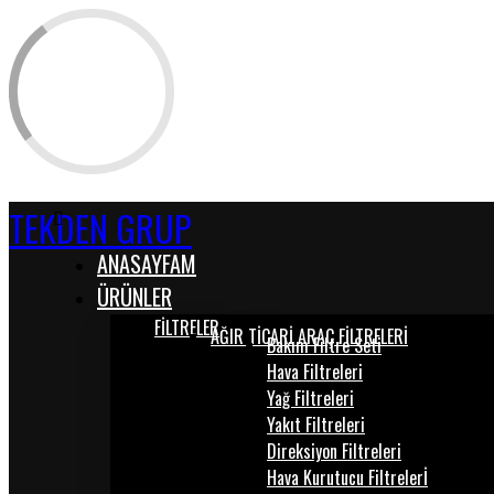
TEKDEN GRUP
ANASAYFAM
ÜRÜNLER
FİLTRELER
AĞIR TİCARİ ARAÇ FİLTRELERİ
Bakım Filtre Seti
Hava Filtreleri
Yağ Filtreleri
Yakıt Filtreleri
Direksiyon Filtreleri
Hava Kurutucu Filtrelerİ