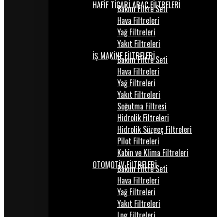
HAFİF TİCARİ ARAÇ FİLTRELERİ
Bakım Filtre Seti
Hava Filtreleri
Yağ Filtreleri
Yakıt Filtreleri
İŞ MAKİNE FİLTRELERİ
Bakım Filtre Seti
Hava Filtreleri
Yağ Filtreleri
Yakıt Filtreleri
Soğutma Filtresi
Hidrolik Filtreleri
Hidrolik Süzgeç Filtreleri
Pilot Filtreleri
Kabin ve Klima Filtreleri
OTOMOTİV FİLTRELERİ
Bakım Filtre Seti
Hava Filtreleri
Yağ Filtreleri
Yakıt Filtreleri
Lpg Filtreleri