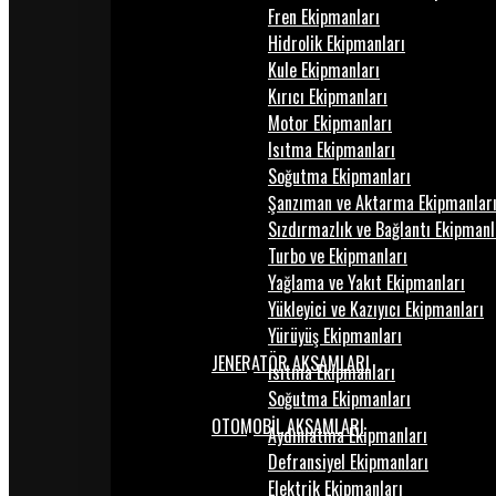
Fren Ekipmanları
Hidrolik Ekipmanları
Kule Ekipmanları
Kırıcı Ekipmanları
Motor Ekipmanları
Isıtma Ekipmanları
Soğutma Ekipmanları
Şanzıman ve Aktarma Ekipmanlar
Sızdırmazlık ve Bağlantı Ekipmanl
Turbo ve Ekipmanları
Yağlama ve Yakıt Ekipmanları
Yükleyici ve Kazıyıcı Ekipmanları
Yürüyüş Ekipmanları
JENERATÖR AKSAMLARI
Isıtma Ekipmanları
Soğutma Ekipmanları
OTOMOBİL AKSAMLARI
Aydınlatma Ekipmanları
Defransiyel Ekipmanları
Elektrik Ekipmanları