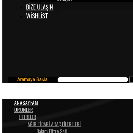
BİZE ULAŞIN
WISHLIST
Aramaya Başla
ANASAYFAM
ÜRÜNLER
FİLTRELER
AĞIR TİCARİ ARAÇ FİLTRELERİ
Bakım Filtre Seti