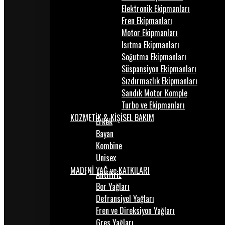
Elektronik Ekipmanları
Fren Ekipmanları
Motor Ekipmanları
Isıtma Ekipmanları
Soğutma Ekipmanları
Süspansiyon Ekipmanları
Sızdırmazlık Ekipmanları
Sandık Motor Komple
Turbo ve Ekipmanları
KOZMETİK & KİŞİSEL BAKIM
Erkek
Bayan
Kombine
Unisex
MADENİ YAĞ ve KATKILARI
Antifiriz
Bor Yağları
Defransiyel Yağları
Fren ve Direksiyon Yağları
Gres Yağları