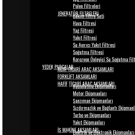
Polen Filtreleri
JENERATÖR FİLTRELERİ
Bakım Filtre Seti
Hava Filtresi
Yağ Filtresi
Yakıt Filtresi
Su Ayırıcı Yakıt Filtresi
Soğutma Filtresi
Korozyon Önleyici Su Soğutma Fil
YEDEK PARÇALAR
AĞIR TİCARİ ARAÇ AKSAMLARI
FORKLİFT AKSAMLARI
HAFİF TİCARİ ARAÇ AKSAMLARI
Aydınlatma Ekipmanları
Motor Ekipmanları
Şanzıman Ekipmanları
Sızdırmazlık ve Bağlantı Ekipmanl
Turbo ve Ekipmanları
Yakıt Ekipmanları
İŞ MAKİNE AKSAMLARI
Elektrik ve Elektronik Ekipmanları